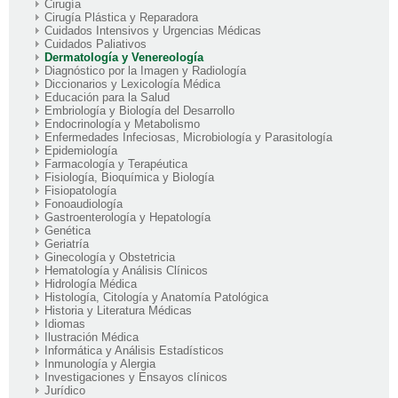
Cirugía
Cirugía Plástica y Reparadora
Cuidados Intensivos y Urgencias Médicas
Cuidados Paliativos
Dermatología y Venereología
Diagnóstico por la Imagen y Radiología
Diccionarios y Lexicología Médica
Educación para la Salud
Embriología y Biología del Desarrollo
Endocrinología y Metabolismo
Enfermedades Infeciosas, Microbiología y Parasitología
Epidemiología
Farmacología y Terapéutica
Fisiología, Bioquímica y Biología
Fisiopatología
Fonoaudiología
Gastroenterología y Hepatología
Genética
Geriatría
Ginecología y Obstetricia
Hematología y Análisis Clínicos
Hidrología Médica
Histología, Citología y Anatomía Patológica
Historia y Literatura Médicas
Idiomas
Ilustración Médica
Informática y Análisis Estadísticos
Inmunología y Alergia
Investigaciones y Ensayos clínicos
Jurídico