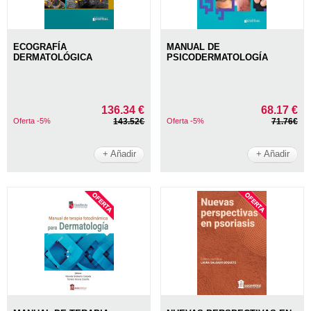
ECOGRAFÍA
MANUAL DE
DERMATOLÓGICA
PSICODERMATOLOGÍA
136.34 €
68.17 €
Oferta -5%
143.52€
Oferta -5%
71.76€
+ Añadir
+ Añadir