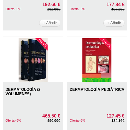
192.66 €
177.84 €
Oferta -5%
202.80€
Oferta -5%
187.20€
+ Añadir
+ Añadir
DERMATOLOGÍA (2
DERMATOLOGÍA PEDIÁTRICA
VOLÚMENES)
465.50 €
127.45 €
Oferta -5%
490.00€
Oferta -5%
134.16€