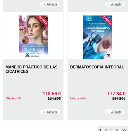
+ Añadir
+ Añadir
MANEJO PRÁCTICO DE LAS
DERMATOSCOPIA INTEGRAL
CICATRICES
118.56 €
177.84 €
Oferta -5%
124.80€
Oferta -5%
187.20€
+ Añadir
+ Añadir
1
2
3
>
>>