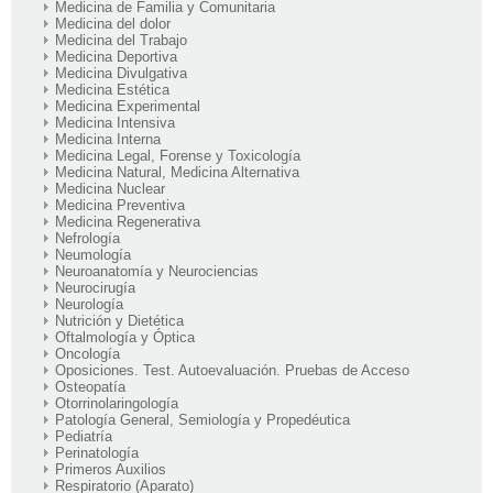
Medicina de Familia y Comunitaria
Medicina del dolor
Medicina del Trabajo
Medicina Deportiva
Medicina Divulgativa
Medicina Estética
Medicina Experimental
Medicina Intensiva
Medicina Interna
Medicina Legal, Forense y Toxicología
Medicina Natural, Medicina Alternativa
Medicina Nuclear
Medicina Preventiva
Medicina Regenerativa
Nefrología
Neumología
Neuroanatomía y Neurociencias
Neurocirugía
Neurología
Nutrición y Dietética
Oftalmología y Óptica
Oncología
Oposiciones. Test. Autoevaluación. Pruebas de Acceso
Osteopatía
Otorrinolaringología
Patología General, Semiología y Propedéutica
Pediatría
Perinatología
Primeros Auxilios
Respiratorio (Aparato)