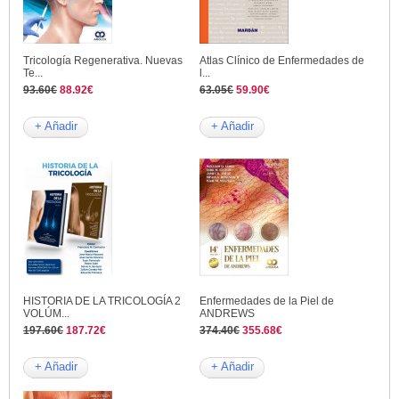
Tricología Regenerativa. Nuevas
Atlas Clínico de Enfermedades de
Te...
l...
93.60€
88.92€
63.05€
59.90€
+ Añadir
+ Añadir
HISTORIA DE LA TRICOLOGÍA 2
Enfermedades de la Piel de
VOLÚM...
ANDREWS
197.60€
187.72€
374.40€
355.68€
+ Añadir
+ Añadir