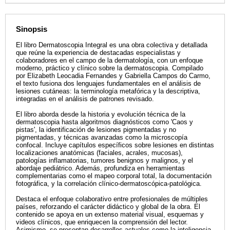
Sinopsis
El libro Dermatoscopia Integral es una obra colectiva y detallada
que reúne la experiencia de destacadas especialistas y
colaboradores en el campo de la dermatología, con un enfoque
moderno, práctico y clínico sobre la dermatoscopia. Compilado
por Elizabeth Leocadia Fernandes y Gabriella Campos do Carmo,
el texto fusiona dos lenguajes fundamentales en el análisis de
lesiones cutáneas: la terminología metafórica y la descriptiva,
integradas en el análisis de patrones revisado.
El libro aborda desde la historia y evolución técnica de la
dermatoscopia hasta algoritmos diagnósticos como 'Caos y
pistas', la identificación de lesiones pigmentadas y no
pigmentadas, y técnicas avanzadas como la microscopía
confocal. Incluye capítulos específicos sobre lesiones en distintas
localizaciones anatómicas (faciales, acrales, mucosas),
patologías inflamatorias, tumores benignos y malignos, y el
abordaje pediátrico. Además, profundiza en herramientas
complementarias como el mapeo corporal total, la documentación
fotográfica, y la correlación clínico-dermatoscópica-patológica.
Destaca el enfoque colaborativo entre profesionales de múltiples
países, reforzando el carácter didáctico y global de la obra. El
contenido se apoya en un extenso material visual, esquemas y
videos clínicos, que enriquecen la comprensión del lector.
Asimismo, se presentan desarrollos actuales como la inteligencia