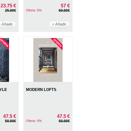
23.75 €
57 €
25.00€
Oferta -5%
60.00€
+ Añadir
+ Añadir
YLE
MODERN LOFTS
47.5 €
47.5 €
50.00€
Oferta -5%
50.00€