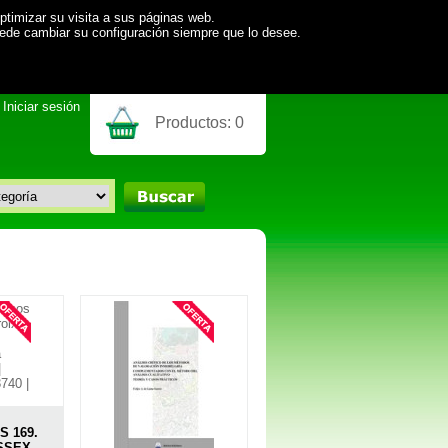
ptimizar su visita a sus páginas web.
uede cambiar su configuración siempre que lo desee.
Iniciar sesión
Productos:
0
 169.
SSEX.