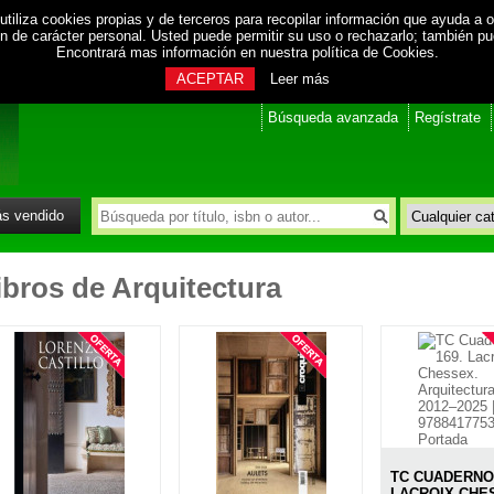
utiliza cookies propias y de terceros para recopilar información que ayuda a o
ión de carácter personal. Usted puede permitir su uso o rechazarlo; también p
Encontrará mas información en nuestra
política de Cookies
.
ACEPTAR
Leer más
Búsqueda avanzada
Regístrate
s vendido
ibros de Arquitectura
TC CUADERNOS
LACROIX CHE