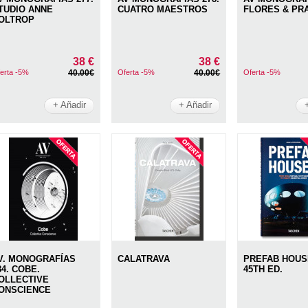
TUDIO ANNE
CUATRO MAESTROS
FLORES & PR
OLTROP
38 €
38 €
erta -5%
40.00€
Oferta -5%
40.00€
Oferta -5%
+ Añadir
+ Añadir
V. MONOGRAFÍAS
CALATRAVA
PREFAB HOUS
84. COBE.
45TH ED.
OLLECTIVE
ONSCIENCE