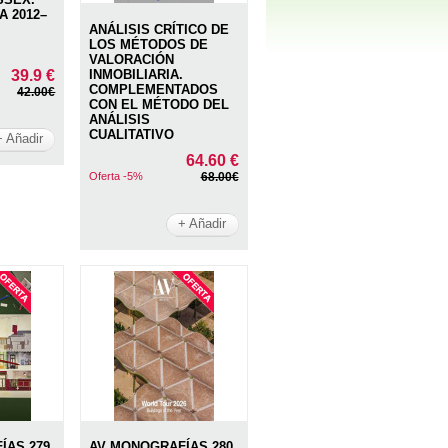
A 2012–
ANÁLISIS CRÍTICO DE
LOS MÉTODOS DE
VALORACIÓN
39.9 €
INMOBILIARIA.
COMPLEMENTADOS
42.00€
CON EL MÉTODO DEL
ANÁLISIS
CUALITATIVO
+ Añadir
64.60 €
Oferta -5%
68.00€
+ Añadir
AS 279.
AV MONOGRAFÍAS 280.