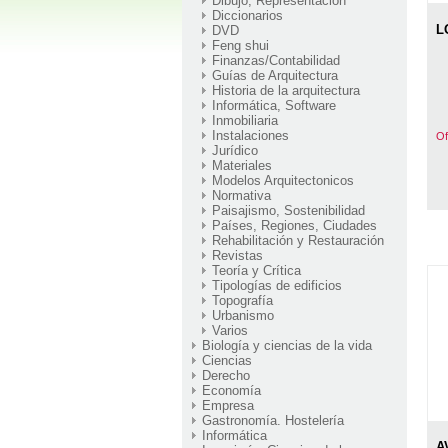
Dibujo, Representación
Diccionarios
L
DVD
Feng shui
Finanzas/Contabilidad
Guías de Arquitectura
Historia de la arquitectura
Informática, Software
Inmobiliaria
Instalaciones
Of
Jurídico
Materiales
Modelos Arquitectonicos
Normativa
Paisajismo, Sostenibilidad
Países, Regiones, Ciudades
Rehabilitación y Restauración
Revistas
Teoría y Crítica
Tipologías de edificios
Topografía
Urbanismo
Varios
Biología y ciencias de la vida
Ciencias
Derecho
Economía
Empresa
Gastronomía. Hostelería
Informática
A