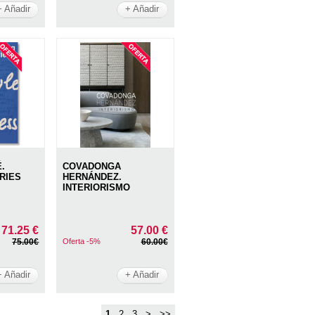
+ Añadir
+ Añadir
.
COVADONGA
RIES
HERNÁNDEZ.
INTERIORISMO
71.25 €
57.00 €
75.00€
Oferta -5%
60.00€
+ Añadir
+ Añadir
1
2
3
>
>>