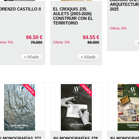
ARQUITECTUR
ORENZO CASTILLO II
EL CROQUIS 235.
2025
AULETS (2003-2026)
CONSTRUIR CON EL
TERRITORIO
Oferta -5%
66.50 €
84.55 €
erta -5%
70.00€
Oferta -5%
89.00€
+ Añadir
+ Añadir
V MONOGRAFÍAS 277.
AV MONOGRAFÍAS 278.
AV MONOGRAFÍ