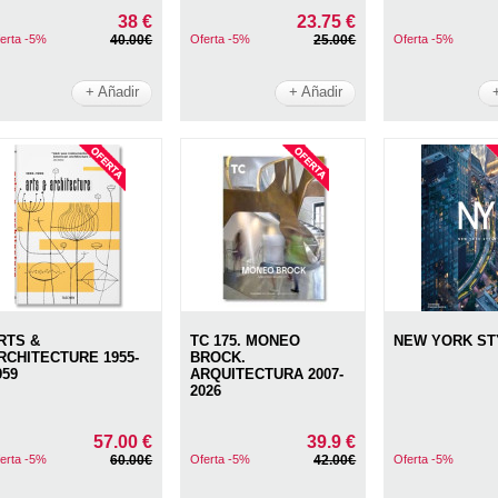
38 €
23.75 €
erta -5%
40.00€
Oferta -5%
25.00€
Oferta -5%
+ Añadir
+ Añadir
RTS &
TC 175. MONEO
NEW YORK ST
RCHITECTURE 1955-
BROCK.
959
ARQUITECTURA 2007-
2026
57.00 €
39.9 €
erta -5%
60.00€
Oferta -5%
42.00€
Oferta -5%