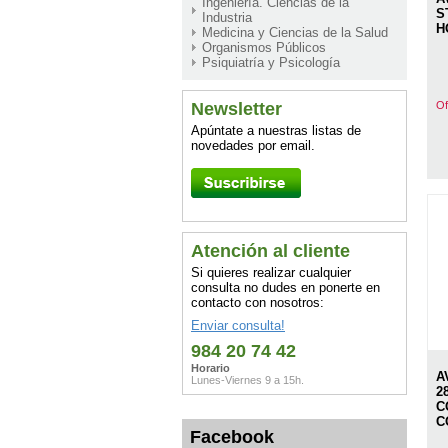
Ingeniería. Ciencias de la
S
Industria
H
Medicina y Ciencias de la Salud
Organismos Públicos
Psiquiatría y Psicología
Newsletter
Of
Apúntate a nuestras listas de
novedades por email.
Atención al cliente
Si quieres realizar cualquier
consulta no dudes en ponerte en
contacto con nosotros:
Enviar consulta!
984 20 74 42
Horario
A
Lunes-Viernes 9 a 15h.
2
C
C
Facebook