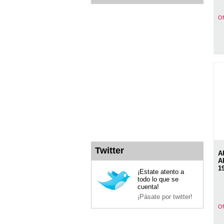
Of
Twitter
A
A
1
¡Estate atento a
todo lo que se
cuenta!
¡Pásate por twitter!
Of