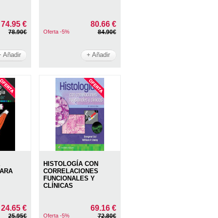
74.95 €
80.66 €
78.90€
Oferta -5%
84.90€
+ Añadir
+ Añadir
E
HISTOLOGÍA CON
PARA
CORRELACIONES
FUNCIONALES Y
CLÍNICAS
24.65 €
69.16 €
25.95€
Oferta -5%
72.80€