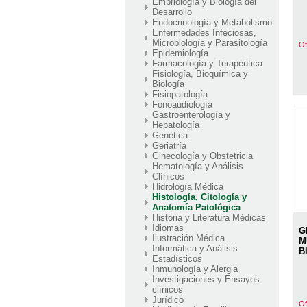
Embriología y Biología del
Desarrollo
Endocrinología y Metabolismo
Enfermedades Infeciosas,
Microbiología y Parasitología
Of
Epidemiología
Farmacología y Terapéutica
Fisiología, Bioquímica y
Biología
Fisiopatología
Fonoaudiología
Gastroenterología y
Hepatología
Genética
Geriatría
Ginecología y Obstetricia
Hematología y Análisis
Clínicos
Hidrología Médica
Histología, Citología y
Anatomía Patológica
Historia y Literatura Médicas
Idiomas
G
Ilustración Médica
M
Informática y Análisis
B
Estadísticos
Inmunología y Alergia
Investigaciones y Ensayos
clínicos
Jurídico
Of