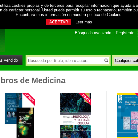
utiliza cookies propias y de terceros para recopilar información que ayuda a o
ión de carácter personal. Usted puede permitir su uso o rechazarlo; también p
Encontrará mas información en nuestra
política de Cookies
.
ACEPTAR
Leer más
Búsqueda avanzada
Regístrate
s vendido
ibros de Medicina