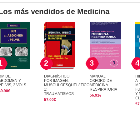
Los más vendidos de Medicina
1
2
3
4
RM DE
DIAGNóSTICO
MANUAL
HI
ABDOMEN Y
POR IMAGEN.
OXFORD DE
A
PELVIS, 2 VOLS
MUSCULOESQUELéTICO
MEDICINA
M
1:
RESPIRATORIA
F
49.90€
TRAUMATISMOS
Y
56.91€
CL
57.00€
57