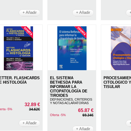
+ Añadir
+ Añadir
ETTER. FLASHCARDS
EL SISTEMA
PROCESAMIE
E HISTOLOGÍA
BETHESDA PARA
CITOLOGICO 
INFORMAR LA
TISULAR
CITOPATOLOGÍA DE
TIROIDES
DEFINICIONES, CRITERIOS
Y NOTAS ACLARATORIAS
32.89 €
erta -5%
34.62€
65.87 €
Oferta -5%
69.34€
+ Añadir
+ Añadir