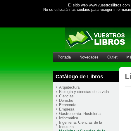
El sitio web www.vuestroslibros.com 
No se utilizarán las cookies para recoger informac
Portada
Novedades
Outlet
Má
L
Catálogo de Libros
Arquitectura
Biología y ciencias de la vida
Ciencias
Derecho
Economía
Empresa
Gastronomía. Hostelería
Informática
Ingeniería. Ciencias de la
Industria