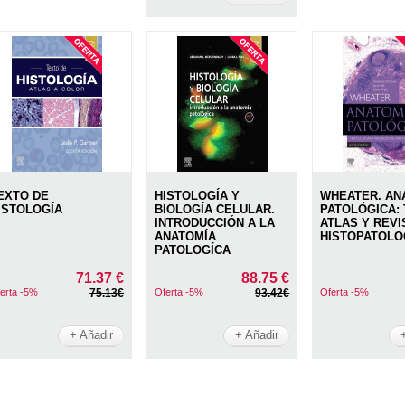
EXTO DE
HISTOLOGÍA Y
WHEATER. AN
ISTOLOGÍA
BIOLOGÍA CELULAR.
PATOLÓGICA: 
INTRODUCCIÓN A LA
ATLAS Y REVI
ANATOMÍA
HISTOPATOLO
PATOLOGÍCA
71.37 €
88.75 €
erta -5%
75.13€
Oferta -5%
93.42€
Oferta -5%
+ Añadir
+ Añadir