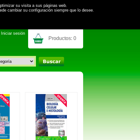
ptimizar su visita a sus páginas web.
uede cambiar su configuración siempre que lo desee.
Iniciar sesión
Productos:
0