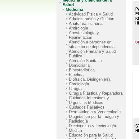
Medicina y Ciencias de la
Salud
P
Medicina
F
Actividad Fisica y Salud
K
Administración y Gestión
H
Anatomía Humana
Andrología
Anestesiología y
Reanimación
Atención a personas en
Of
situación de dependencia
Atención Primaria y Salud
Pública
Atención Sanitaria
Domiciliaria
Bioestadística
Bioética
Biofísica, Bioingeniería
Cardiología
Cirugía
Cirugía Plástica y Reparadora
Cuidados Intensivos y
Urgencias Médicas
Cuidados Paliativos
Dermatología y Venereología
Diagnóstico por la Imagen y
Radiología
Diccionarios y Lexicología
S
Médica
H
Educación para la Salud