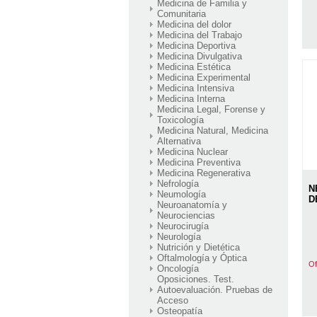
Medicina de Familia y
Comunitaria
Medicina del dolor
Medicina del Trabajo
Medicina Deportiva
Medicina Divulgativa
Medicina Estética
Medicina Experimental
Medicina Intensiva
Medicina Interna
Medicina Legal, Forense y
Toxicología
Medicina Natural, Medicina
Alternativa
Medicina Nuclear
Medicina Preventiva
Medicina Regenerativa
Nefrología
N
Neumología
D
Neuroanatomía y
Neurociencias
Neurocirugía
Neurología
Nutrición y Dietética
Oftalmología y Óptica
Of
Oncología
Oposiciones. Test.
Autoevaluación. Pruebas de
Acceso
Osteopatía