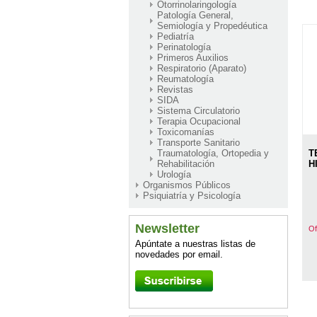
Otorrinolaringología
Patología General,
Semiología y Propedéutica
Pediatría
Perinatología
Primeros Auxilios
Respiratorio (Aparato)
Reumatología
Revistas
SIDA
Sistema Circulatorio
Terapia Ocupacional
Toxicomanías
Transporte Sanitario
T
Traumatología, Ortopedia y
H
Rehabilitación
Urología
Organismos Públicos
Psiquiatría y Psicología
Newsletter
Of
Apúntate a nuestras listas de
novedades por email.