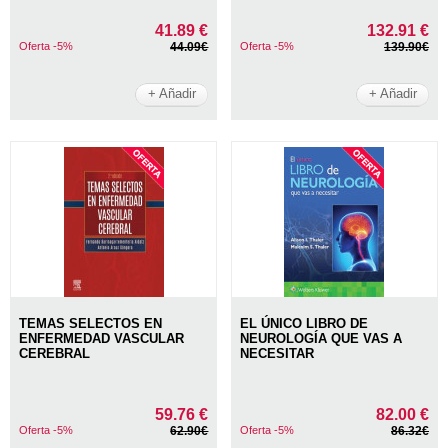
41.89 €
132.91 €
Oferta -5%
44.09€
Oferta -5%
139.90€
+ Añadir
+ Añadir
TEMAS SELECTOS EN
EL ÚNICO LIBRO DE
ENFERMEDAD VASCULAR
NEUROLOGÍA QUE VAS A
CEREBRAL
NECESITAR
59.76 €
82.00 €
Oferta -5%
62.90€
Oferta -5%
86.32€