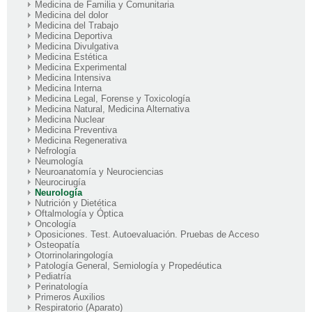
Medicina de Familia y Comunitaria
Medicina del dolor
Medicina del Trabajo
Medicina Deportiva
Medicina Divulgativa
Medicina Estética
Medicina Experimental
Medicina Intensiva
Medicina Interna
Medicina Legal, Forense y Toxicología
Medicina Natural, Medicina Alternativa
Medicina Nuclear
Medicina Preventiva
Medicina Regenerativa
Nefrología
Neumología
Neuroanatomía y Neurociencias
Neurocirugía
Neurología
Nutrición y Dietética
Oftalmología y Óptica
Oncología
Oposiciones. Test. Autoevaluación. Pruebas de Acceso
Osteopatía
Otorrinolaringología
Patología General, Semiología y Propedéutica
Pediatría
Perinatología
Primeros Auxilios
Respiratorio (Aparato)