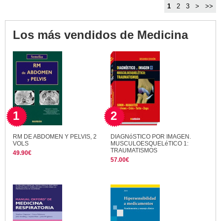
1
2
3
>
>>
Los más vendidos de Medicina
1
2
RM DE ABDOMEN Y PELVIS, 2
DIAGNóSTICO POR IMAGEN.
VOLS
MUSCULOESQUELéTICO 1:
TRAUMATISMOS
49.90€
57.00€