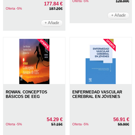
Oferta -5%
128.00€
177.84 €
Oferta -5%
187.20€
+ Añadir
+ Añadir
ROWAN. CONCEPTOS
ENFERMEDAD VASCULAR
BÁSICOS DE EEG
CEREBRAL EN JÓVENES
54.29 €
56.91 €
Oferta -5%
57.15€
Oferta -5%
59.90€