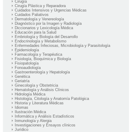
Cirugía
Cirugía Plástica y Reparadora
Cuidados Intensivos y Urgencias Médicas
Cuidados Paliativos
Dermatología y Venereología
Diagnóstico por la Imagen y Radiología
Diccionarios y Lexicología Médica
Educación para la Salud
Embriología y Biología del Desarrollo
Endocrinología y Metabolismo
Enfermedades Infeciosas, Microbiología y Parasitología
Epidemiología
Farmacología y Terapéutica
Fisiología, Bioquímica y Biología
Fisiopatología
Fonoaudiología
Gastroenterología y Hepatología
Genética
Geriatría
Ginecología y Obstetricia
Hematología y Análisis Clínicos
Hidrología Médica
Histología, Citología y Anatomía Patológica
Historia y Literatura Médicas
Idiomas
Ilustración Médica
Informática y Análisis Estadísticos
Inmunología y Alergia
Investigaciones y Ensayos clínicos
Jurídico