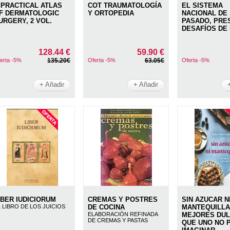
 PRACTICAL ATLAS
COT TRAUMATOLOGÍA
EL SISTEMA
F DERMATOLOGIC
Y ORTOPEDIA
NACIONAL DE
URGERY, 2 VOL.
PASADO, PRE
DESAFÍOS DE
128.44 €
59.90 €
erta -5%
135.20€
Oferta -5%
63.05€
Oferta -5%
+ Añadir
+ Añadir
IBER IUDICIORUM
CREMAS Y POSTRES
SIN AZUCAR N
L LIBRO DE LOS JUICIOS
DE COCINA
MANTEQUILLA
ELABORACIÓN REFINADA
MEJORES DU
DE CREMAS Y PASTAS
QUE UNO NO 