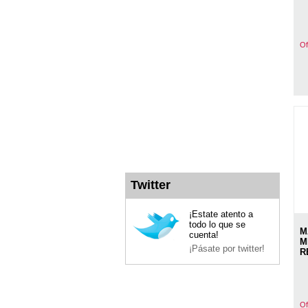
Of
Twitter
¡Estate atento a
todo lo que se
M
cuenta!
M
¡Pásate por twitter!
R
Of