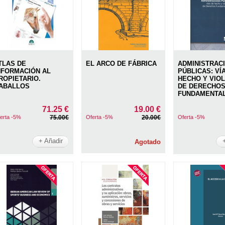
TLAS DE
EL ARCO DE FÁBRICA
ADMINISTRAC
NFORMACIÓN AL
PÚBLICAS: VÍ
ROPIETARIO.
HECHO Y VIO
ABALLOS
DE DERECHO
FUNDAMENTA
71.25 €
19.00 €
erta -5%
75.00€
Oferta -5%
20.00€
Oferta -5%
+ Añadir
Agotado