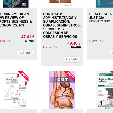
BERIAN AMERICAN
CONTRATOS
EL ACCESO A
AW REVIEW OF
ADMINISTRATIVOS Y
JUSTICIA
PORTS BUSINESS &
SU APLICACIÓN:
FORMATO DÚO
CONOMICS. Nº1
OBRAS, SUMINISTROS,
SERVICIOS Y
CONCESIÓN DE
47.41 €
OBRAS Y SERVICIOS
erta -5%
49.90€
Oferta -5%
49.40 €
Oferta -5%
52.00€
+ Añadir
+ Añadir