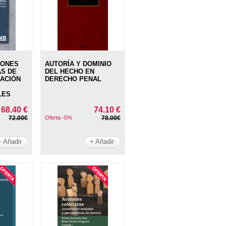
IONES
AUTORÍA Y DOMINIO
AS DE
DEL HECHO EN
LACIÓN
DERECHO PENAL
S
LES
68.40 €
74.10 €
72.00€
Oferta -5%
78.00€
+ Añadir
+ Añadir