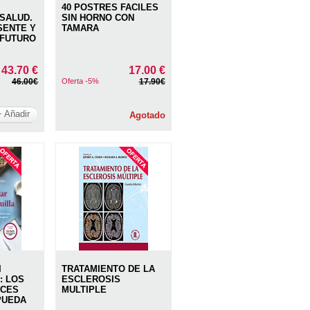
40 POSTRES FACILES
 SALUD.
SIN HORNO CON
SENTE Y
TAMARA
 FUTURO
43.70 €
17.00 €
46.00€
Oferta -5%
17.90€
+ Añadir
Agotado
I
TRATAMIENTO DE LA
: LOS
ESCLEROSIS
LCES
MULTIPLE
PUEDA