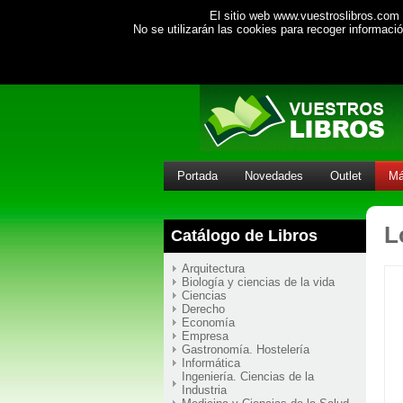
El sitio web www.vuestroslibros.com 
No se utilizarán las cookies para recoger informac
Portada
Novedades
Outlet
Má
L
Catálogo de Libros
Arquitectura
Biología y ciencias de la vida
Ciencias
Derecho
Economía
Empresa
Gastronomía. Hostelería
Informática
Ingeniería. Ciencias de la
Industria