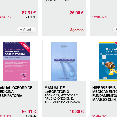
67.61 €
26.00 €
erta -5%
71.17€
Oferta -5%
+ Añadir
Agotado
ANUAL OXFORD DE
MANUAL DE
HIPERSENSIBI
EDICINA
LABORATORIO
MEDICAMENT
ESPIRATORIA
TÉCNICAS, MÉTODOS Y
FUNDAMENTO
APLICACIONES EN EL
MANEJO CLÍN
TRATAMIENTO DE AGUAS
56.91 €
19.30 €
erta -5%
59.91€
Oferta -5%