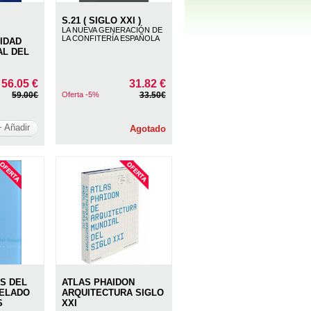
S.21 ( SIGLO XXI )
LA NUEVA GENERACIÓN DE
LA CONFITERÍA ESPAÑOLA
IDAD
AL DEL
56.05 €
31.82 €
59.00€
Oferta -5%
33.50€
+ Añadir
Agotado
S DEL
ATLAS PHAIDON
HELADO
ARQUITECTURA SIGLO
S
XXI