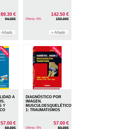
89.30 €
142.50 €
94.00€
Oferta -5%
150.00€
+ Añadir
+ Añadir
LIDAD A
DIAGNÓSTICO POR
OS.
IMAGEN.
S Y
MUSCULOESQUELÉTICO
ICO
1: TRAUMATISMOS
57.00 €
57.00 €
60.00€
Oferta -5%
60.00€