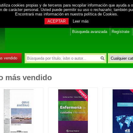
utiliza cookies propias y de terceros para recopilar información que ayuda a o
ión de carácter personal. Usted puede permitir su uso o rechazarlo; también p
Encontrará mas información en nuestra
política de Cookies
.
ACEPTAR
Leer más
Búsqueda avanzada
Regístrate
s vendido
o más vendido