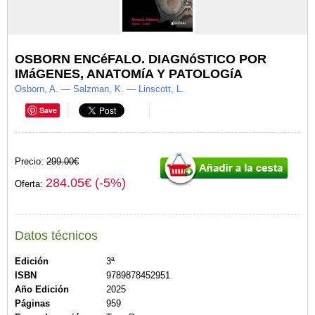
OSBORN ENCéFALO. DIAGNóSTICO POR
IMáGENES, ANATOMíA Y PATOLOGíA
Osborn, A. — Salzman, K. — Linscott, L.
Save
Precio:
299.00€
284.05€ (-5%)
Oferta:
Datos técnicos
Edición
3ª
ISBN
9789878452951
Año Edición
2025
Páginas
959