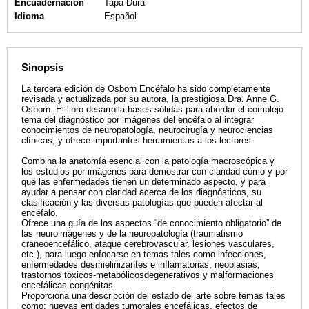
Encuadernación
Tapa Dura
Idioma
Español
Sinopsis
La tercera edición de Osborn Encéfalo ha sido completamente
revisada y actualizada por su autora, la prestigiosa Dra. Anne G.
Osborn. El libro desarrolla bases sólidas para abordar el complejo
tema del diagnóstico por imágenes del encéfalo al integrar
conocimientos de neuropatología, neurocirugía y neurociencias
clínicas, y ofrece importantes herramientas a los lectores:
Combina la anatomía esencial con la patología macroscópica y
los estudios por imágenes para demostrar con claridad cómo y por
qué las enfermedades tienen un determinado aspecto, y para
ayudar a pensar con claridad acerca de los diagnósticos, su
clasificación y las diversas patologías que pueden afectar al
encéfalo.
Ofrece una guía de los aspectos “de conocimiento obligatorio” de
las neuroimágenes y de la neuropatología (traumatismo
craneoencefálico, ataque cerebrovascular, lesiones vasculares,
etc.), para luego enfocarse en temas tales como infecciones,
enfermedades desmielinizantes e inflamatorias, neoplasias,
trastornos tóxicos-metabólicosdegenerativos y malformaciones
encefálicas congénitas.
Proporciona una descripción del estado del arte sobre temas tales
como: nuevas entidades tumorales encefálicas, efectos de