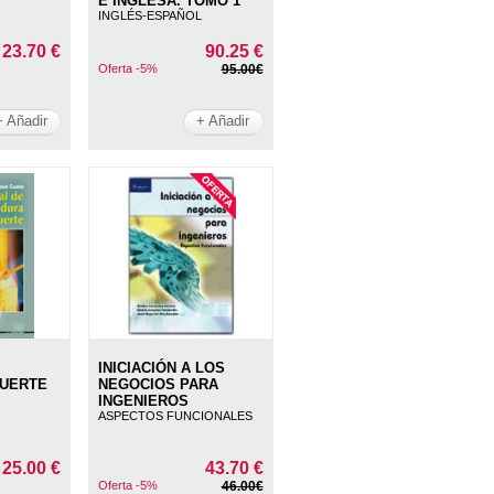
E INGLESA. TOMO 1
INGLÉS-ESPAÑOL
23.70 €
90.25 €
Oferta -5%
95.00€
+ Añadir
+ Añadir
INICIACIÓN A LOS
FUERTE
NEGOCIOS PARA
INGENIEROS
ASPECTOS FUNCIONALES
25.00 €
43.70 €
Oferta -5%
46.00€