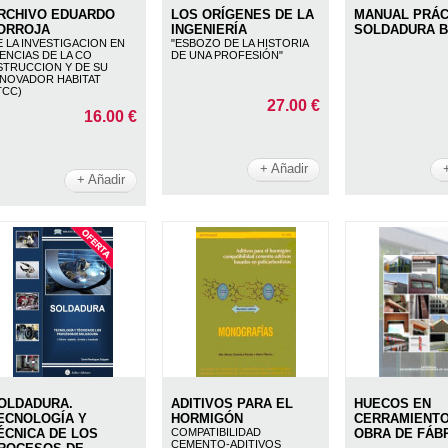
RCHIVO EDUARDO
LOS ORÍGENES DE LA
MANUAL PRÁC
ORROJA
INGENIERÍA
SOLDADURA B
E LA INVESTIGACION EN
"ESBOZO DE LA HISTORIA
IENCIAS DE LA CO
DE UNA PROFESIÓN"
STRUCCION Y DE SU
NNOVADOR HABITAT
TCC)
27.00 €
16.00 €
+ Añadir
+ Añadir
OLDADURA.
ADITIVOS PARA EL
HUECOS EN
ECNOLOGÍA Y
HORMIGÓN
CERRAMIENTO
ÉCNICA DE LOS
COMPATIBILIDAD
OBRA DE FÁB
CEMENTO-ADITIVOS