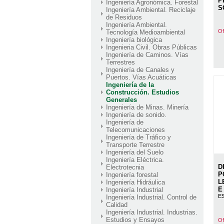
P
Ingeniería Agronómica. Forestal
S
Ingeniería Ambiental. Reciclaje
de Residuos
Ingeniería Ambiental.
Of
Tecnología Medioambiental
Ingeniería biológica
Ingenieria Civil. Obras Públicas
Ingeniería de Caminos. Vías
Terrestres
Ingeniería de Canales y
Puertos. Vías Acuáticas
Ingeniería de la
Construcción. Estudios
Generales
Ingeniería de Minas. Minería
Ingeniería de sonido.
Ingeniería de
Telecomunicaciones
Ingeniería de Tráfico y
Transporte Terrestre
Ingeniería del Suelo
Ingeniería Eléctrica.
D
Electrotecnia
P
Ingeniería forestal
L
Ingeniería Hidráulica
E
Ingeniería Industrial
E
Ingeniería Industrial. Control de
Calidad
Ingeniería Industrial. Industrias.
Estudios y Ensayos
Of