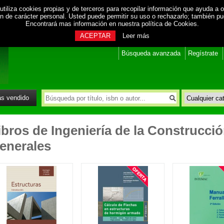
utiliza cookies propias y de terceros para recopilar información que ayuda a o
ión de carácter personal. Usted puede permitir su uso o rechazarlo; también p
Encontrará mas información en nuestra
política de Cookies
.
ACEPTAR
Leer más
Búsqueda avanzada
Regístrate
s vendido
ibros de Ingeniería de la Construcci
enerales