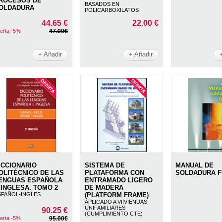
ROCESOS DE
BASADOS EN
OLDADURA
POLICARBOXILATOS
44.65 €
22.00 €
erta -5%
47.00€
+ Añadir
+ Añadir
ICCIONARIO
SISTEMA DE
MANUAL DE
OLITÉCNICO DE LAS
PLATAFORMA CON
SOLDADURA 
ENGUAS ESPAÑOLA
ENTRAMADO LIGERO
 INGLESA. TOMO 2
DE MADERA
SPAÑOL-INGLES
(PLATFORM FRAME)
APLICADO A VIIVIENDAS
UNIFAMILIARES
90.25 €
(CUMPLIMIENTO CTE)
erta -5%
95.00€