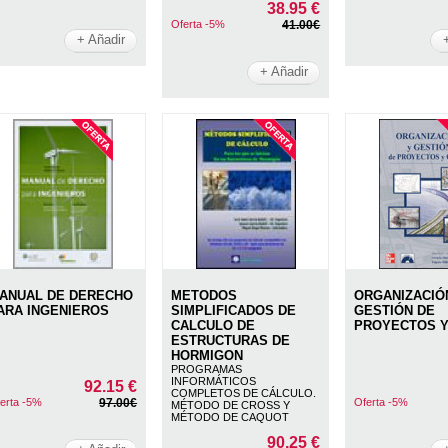
38.95 €
Oferta -5%
41.00€
+ Añadir
+ Añadir
ANUAL DE DERECHO
METODOS
ORGANIZACIÓ
ARA INGENIEROS
SIMPLIFICADOS DE
GESTIÓN DE
CALCULO DE
PROYECTOS 
ESTRUCTURAS DE
HORMIGON
PROGRAMAS
INFORMÁTICOS
92.15 €
COMPLETOS DE CÁLCULO.
erta -5%
97.00€
Oferta -5%
MÉTODO DE CROSS Y
MÉTODO DE CAQUOT
90.25 €