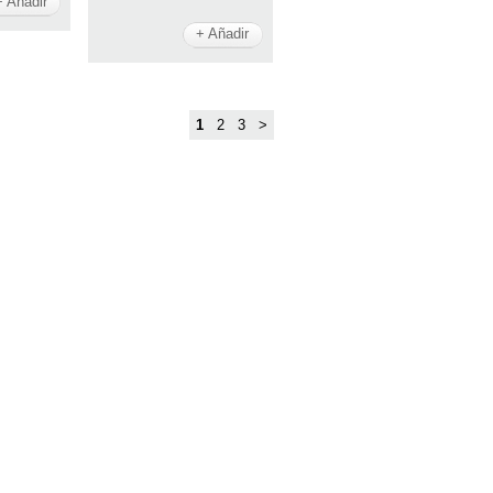
+ Añadir
+ Añadir
1
2
3
>