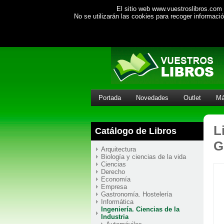
El sitio web www.vuestroslibros.com 
No se utilizarán las cookies para recoger informac
Portada
Novedades
Outlet
Má
L
Catálogo de Libros
G
Arquitectura
Biología y ciencias de la vida
Ciencias
Derecho
Economía
Empresa
Gastronomía. Hostelería
Informática
Ingeniería. Ciencias de la
Industria