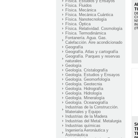
Física. Estudios y Ensayos
A
Física. Fluidos
T
Física. Mecánica
D
Física. Mecánica Cuántica
C
Física. Nanotecnología
N
Física. Óptica
I
Física. Relatividad. Cosmología
(I
Física. Termodinámica
Fontanería. Agua. Gas.
Calefacción. Aire acondicionado
Geografía
Geografía. Atlas y cartografía
Geografía. Parques y reservas
naturales
Geología
Geología. Cristalografía
Geología. Estudios y Ensayos
Geología. Geomorfología
Geología. Geotecnia
Geología. Hidrografía
Geología. Hidrología
Geología. Mineralogía
Geología. Oceanografía
Industrias de la Construcción.
Materiales y Equipo
Industrias de la Madera
Industrias del Metal. Metalurgia
S
Industrias químicas
T
Ingeniería Aeronáutica y
T
Astronáutica