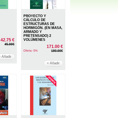
PROYECTO Y
CÁLCULO DE
ESTRUCTURAS DE
HORMIGÓN. (EN MASA,
ARMADO Y
PRETENSADO) 2
42.75 €
VOLÚMENES
45.00€
171.00 €
Oferta -5%
180.00€
+ Añadir
+ Añadir