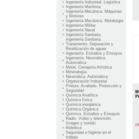
Ingeniería Industrial. Logística
Ingeniería Marítima
Ingeniería Mecánica. Máquinas
y Motores
Ingeniería Mecánica. Metalurgia
Ingeniería Militar
Ingeniería Naval
Ingeniería Sanitaria
Ingeniería Sanitaria.
Tratamiento. Depuración y
Reutilización de aguas
Ingeniería. Estudios y Ensayos
Ingeniería. Neumática.
Automática
Metal. Cerrajería Artística
Mineralogía
Neumática. Automática
Organización Industrial
Pintura. Acabado. Protección y
Seguridad
M
Química Analítica
P
Química física
Química inorgánica
Química Orgánica
Química. Estudios y Ensayos
Radio. Vídeo y televisión.
Imagen y sonido
Of
Robótica
Seguridad e higiene en el
trabajo