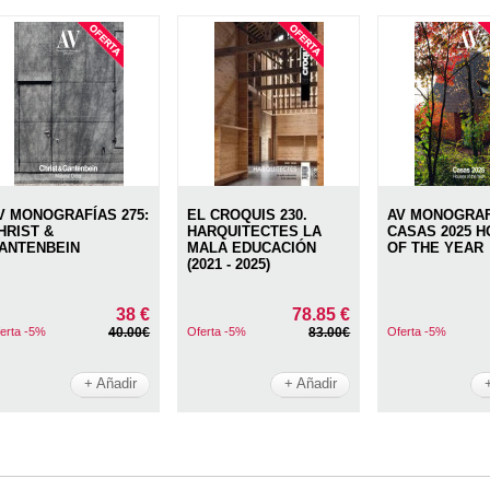
V MONOGRAFÍAS 275:
EL CROQUIS 230.
AV MONOGRAFÍ
HRIST &
HARQUITECTES LA
CASAS 2025 
ANTENBEIN
MALA EDUCACIÓN
OF THE YEAR
(2021 - 2025)
38 €
78.85 €
erta -5%
40.00€
Oferta -5%
83.00€
Oferta -5%
+ Añadir
+ Añadir