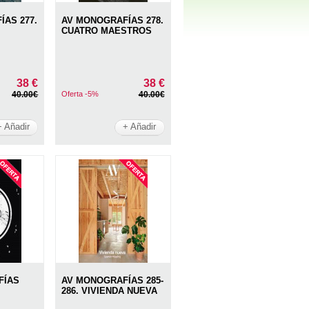
AS 277.
AV MONOGRAFÍAS 278.
CUATRO MAESTROS
38 €
38 €
40.00€
Oferta -5%
40.00€
+ Añadir
+ Añadir
FÍAS
AV MONOGRAFÍAS 285-
286. VIVIENDA NUEVA