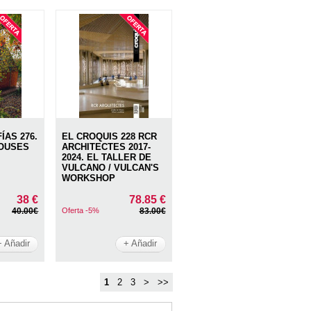
AS 276.
EL CROQUIS 228 RCR
HOUSES
ARCHITECTES 2017-
2024. EL TALLER DE
VULCANO / VULCAN'S
WORKSHOP
38 €
78.85 €
40.00€
Oferta -5%
83.00€
+ Añadir
+ Añadir
1
2
3
>
>>