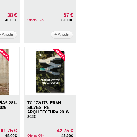
38 €
57 €
40.00€
Oferta -5%
60.00€
+ Añadir
+ Añadir
AS 281-
TC 172/173. FRAN
026
SILVESTRE.
ARQUITECTURA 2018-
2026
61.75 €
42.75 €
65.00€
Oferta -5%
45.00€