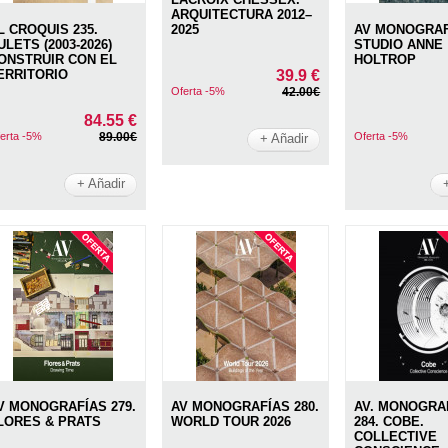
ARQUITECTURA 2012–
L CROQUIS 235.
2025
AV MONOGRAFÍ
ULETS (2003-2026)
STUDIO ANNE
ONSTRUIR CON EL
HOLTROP
ERRITORIO
39.9 €
Oferta -5%
42.00€
84.55 €
erta -5%
89.00€
Oferta -5%
+ Añadir
+ Añadir
V MONOGRAFÍAS 279.
AV MONOGRAFÍAS 280.
AV. MONOGRA
LORES & PRATS
WORLD TOUR 2026
284. COBE.
COLLECTIVE