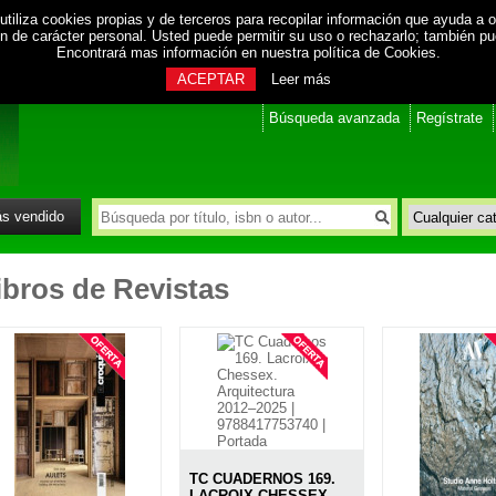
utiliza cookies propias y de terceros para recopilar información que ayuda a o
ión de carácter personal. Usted puede permitir su uso o rechazarlo; también p
Encontrará mas información en nuestra
política de Cookies
.
ACEPTAR
Leer más
Búsqueda avanzada
Regístrate
s vendido
ibros de Revistas
TC CUADERNOS 169.
LACROIX CHESSEX.