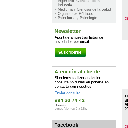
Ingeniería. Ciencias de la
Industria
Medicina y Ciencias de la Salud
Organismos Públicos
Psiquiatría y Psicología
Of
Newsletter
Apúntate a nuestras listas de
novedades por email.
Atención al cliente
Si quieres realizar cualquier
consulta no dudes en ponerte en
contacto con nosotros:
Enviar consulta!
T
984 20 74 42
B
A
Horario
Lunes-Viernes 9 a 15h.
2
Facebook
Of