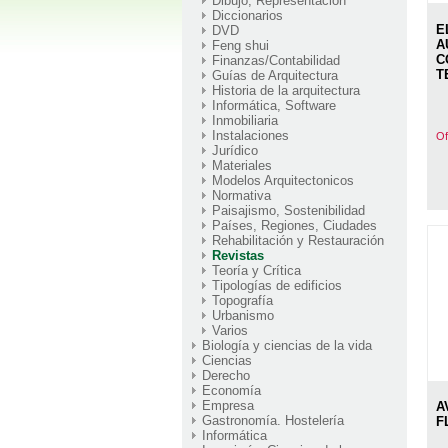
Dibujo, Representación
Diccionarios
E
DVD
A
Feng shui
C
Finanzas/Contabilidad
T
Guías de Arquitectura
Historia de la arquitectura
Informática, Software
Inmobiliaria
Instalaciones
Of
Jurídico
Materiales
Modelos Arquitectonicos
Normativa
Paisajismo, Sostenibilidad
Países, Regiones, Ciudades
Rehabilitación y Restauración
Revistas
Teoría y Crítica
Tipologías de edificios
Topografía
Urbanismo
Varios
Biología y ciencias de la vida
Ciencias
Derecho
Economía
Empresa
A
Gastronomía. Hostelería
F
Informática