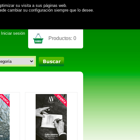
ptimizar su visita a sus páginas web.
uede cambiar su configuración siempre que lo desee.
Iniciar sesión
Productos:
0