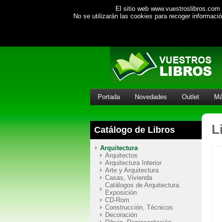
El sitio web www.vuestroslibros.com 
No se utilizarán las cookies para recoger informac
Portada
Novedades
Outlet
Má
L
Catálogo de Libros
Arquitectura
Arquitectos
Arquitectura Interior
Arte y Arquitectura
Casas, Vivienda
Catálogos de Arquitectura.
Exposición
CD-Rom
Construcción, Técnicos
Decoración