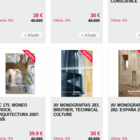
CONSCIENCE
38 €
38 €
erta -5%
40.00€
Oferta -5%
40.00€
Oferta -5%
+ Añadir
+ Añadir
C 175. MONEO
AV MONOGRAFÍAS 283.
AV MONOGRAFÍ
ROCK.
BRUTHER, TECHNICAL
282: ESPAÑA 2
RQUITECTURA 2007-
CULTURE
026
39.9 €
38 €
erta -5%
42.00€
Oferta -5%
40.00€
Oferta -5%