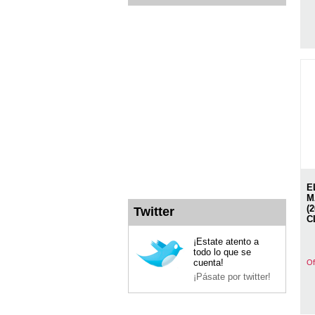
E
M
(
Twitter
C
¡Estate atento a
todo lo que se
cuenta!
Of
¡Pásate por twitter!