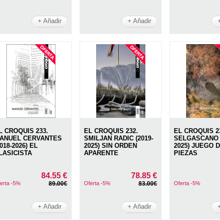
+ Añadir
+ Añadir
L CROQUIS 233.
EL CROQUIS 232.
EL CROQUIS 2
ANUEL CERVANTES
SMILJAN RADIC (2019-
SELGASCANO (
2018-2026) EL
2025) SIN ORDEN
2025) JUEGO 
LASICISTA
APARENTE
PIEZAS
84.55 €
78.85 €
erta -5%
89.00€
Oferta -5%
83.00€
Oferta -5%
+ Añadir
+ Añadir