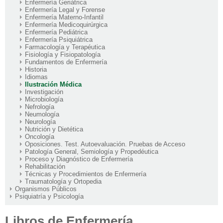
Enfermería Geriátrica
Enfermería Legal y Forense
Enfermería Materno-Infantil
Enfermería Medicoquirúrgica
Enfermería Pediátrica
Enfermería Psiquiátrica
Farmacología y Terapéutica
Fisiología y Fisiopatología
Fundamentos de Enfermería
Historia
Idiomas
Ilustración Médica
Investigación
Microbiología
Nefrología
Neumología
Neurología
Nutrición y Dietética
Oncología
Oposiciones. Test. Autoevaluación. Pruebas de Acceso
Patología General, Semiología y Propedéutica
Proceso y Diagnóstico de Enfermería
Rehabilitación
Técnicas y Procedimientos de Enfermería
Traumatología y Ortopedia
Organismos Públicos
Psiquiatría y Psicología
Libros de Enfermería