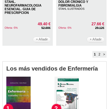
STAHL.
DOLOR CRONICO Y
NEUROFARMACOLOGIA
FIBROMIALGIA
ESENCIAL. GUIA DE
STAHL ILUSTRADOS
PRESCRIPCION
49.40 €
27.66 €
Oferta -5%
52.00€
Oferta -5%
29.12€
+ Añadir
+ Añadir
1
2
>
Los más vendidos de Enfermería
1
2