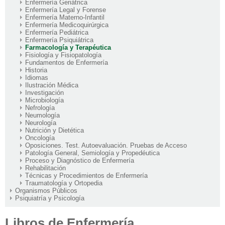
Enfermería Geriátrica
Enfermería Legal y Forense
Enfermería Materno-Infantil
Enfermería Medicoquirúrgica
Enfermería Pediátrica
Enfermería Psiquiátrica
Farmacología y Terapéutica
Fisiología y Fisiopatología
Fundamentos de Enfermería
Historia
Idiomas
Ilustración Médica
Investigación
Microbiología
Nefrología
Neumología
Neurología
Nutrición y Dietética
Oncología
Oposiciones. Test. Autoevaluación. Pruebas de Acceso
Patología General, Semiología y Propedéutica
Proceso y Diagnóstico de Enfermería
Rehabilitación
Técnicas y Procedimientos de Enfermería
Traumatología y Ortopedia
Organismos Públicos
Psiquiatría y Psicología
Libros de Enfermería