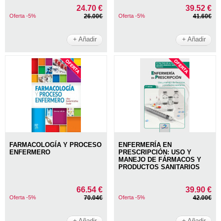
24.70 €
39.52 €
Oferta -5%
26.00€
Oferta -5%
41.60€
+ Añadir
+ Añadir
FARMACOLOGÍA Y PROCESO
ENFERMERÍA EN
ENFERMERO
PRESCRIPCIÓN: USO Y
MANEJO DE FÁRMACOS Y
PRODUCTOS SANITARIOS
66.54 €
39.90 €
Oferta -5%
70.04€
Oferta -5%
42.00€
+ Añadir
+ Añadir