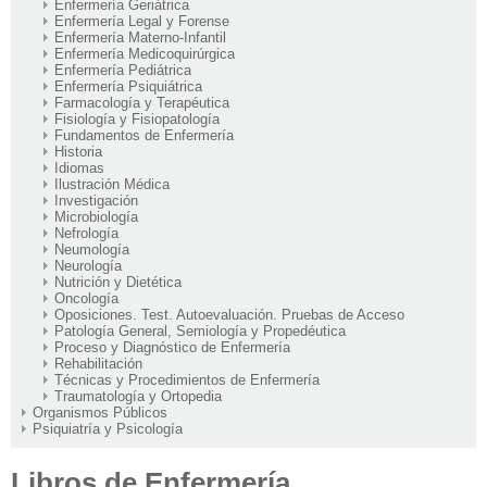
Enfermería Geriátrica
Enfermería Legal y Forense
Enfermería Materno-Infantil
Enfermería Medicoquirúrgica
Enfermería Pediátrica
Enfermería Psiquiátrica
Farmacología y Terapéutica
Fisiología y Fisiopatología
Fundamentos de Enfermería
Historia
Idiomas
Ilustración Médica
Investigación
Microbiología
Nefrología
Neumología
Neurología
Nutrición y Dietética
Oncología
Oposiciones. Test. Autoevaluación. Pruebas de Acceso
Patología General, Semiología y Propedéutica
Proceso y Diagnóstico de Enfermería
Rehabilitación
Técnicas y Procedimientos de Enfermería
Traumatología y Ortopedia
Organismos Públicos
Psiquiatría y Psicología
Libros de Enfermería