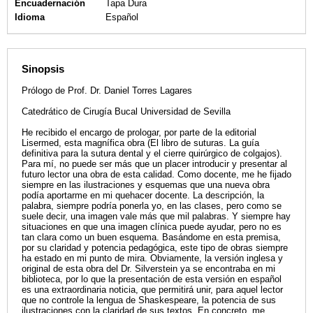
Encuadernación
Tapa Dura
Idioma
Español
Sinopsis
Prólogo de Prof. Dr. Daniel Torres Lagares
Catedrático de Cirugía Bucal Universidad de Sevilla
He recibido el encargo de prologar, por parte de la editorial
Lisermed, esta magnífica obra (El libro de suturas. La guía
definitiva para la sutura dental y el cierre quirúrgico de colgajos).
Para mí, no puede ser más que un placer introducir y presentar al
futuro lector una obra de esta calidad. Como docente, me he fijado
siempre en las ilustraciones y esquemas que una nueva obra
podía aportarme en mi quehacer docente. La descripción, la
palabra, siempre podría ponerla yo, en las clases, pero como se
suele decir, una imagen vale más que mil palabras. Y siempre hay
situaciones en que una imagen clínica puede ayudar, pero no es
tan clara como un buen esquema. Basándome en esta premisa,
por su claridad y potencia pedagógica, este tipo de obras siempre
ha estado en mi punto de mira. Obviamente, la versión inglesa y
original de esta obra del Dr. Silverstein ya se encontraba en mi
biblioteca, por lo que la presentación de esta versión en español
es una extraordinaria noticia, que permitirá unir, para aquel lector
que no controle la lengua de Shaskespeare, la potencia de sus
ilustraciones con la claridad de sus textos. En concreto, me