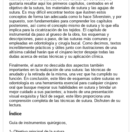
gustaría resaltar aquí los primeros capítulos, centrados en el
objetivo de la sutura, los materiales de sutura y las agujas de
sutura. Es muy difícil encontrar textos que ilustren estos
conceptos de forma tan adecuada como lo hace Silverstein, y por
supuesto, son fundamentales para comprender los capítulos
posteriores, así como el concepto mismo de sutura y lo que ella
implica para la cicatrización de los tejidos. El capítulo de
instrumental da paso al grueso de la obra, los esquemas y
descripciones, paso a paso, de las suturas más comunes y
empleadas en odontología y cirugía bucal. Como decimos, textos
increíblemente prácticos y útiles junto con ilustraciones de una
altísima calidad harán que el cirujano lector despeje todas las
dudas acerca de estas técnicas y su aplicación clínica.
Finalmente, el autor no descuida dos aspectos también
importantes en la realización de una sutura: las técnicas de
anudado y la retirada de la misma, una vez que ha cumplido su
función. En conclusión, este libro de esquemas sobre suturas en
odontología es una herramienta esencial para cualquier cirujano
oral que busque mejorar sus habilidades en sutura y brindar un
mejor cuidado a sus pacientes; a través de una presentación
visual exquisita y fácil de seguir, este libro proporciona una
comprensión completa de las técnicas de sutura. Disfruten de su
lectura.
Índice
Guía de instrumentos quirúrgicos,
1- Objetivo principal de la sutura,