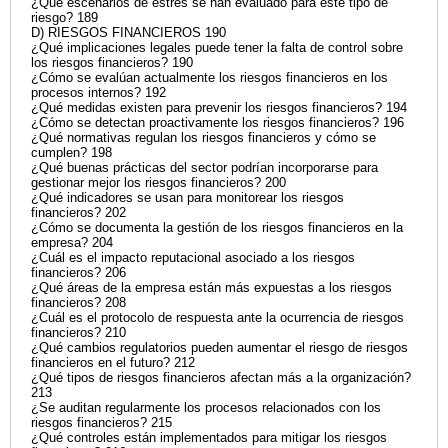
¿Qué escenarios de estrés se han evaluado para este tipo de
riesgo? 189
D) RIESGOS FINANCIEROS 190
¿Qué implicaciones legales puede tener la falta de control sobre
los riesgos financieros? 190
¿Cómo se evalúan actualmente los riesgos financieros en los
procesos internos? 192
¿Qué medidas existen para prevenir los riesgos financieros? 194
¿Cómo se detectan proactivamente los riesgos financieros? 196
¿Qué normativas regulan los riesgos financieros y cómo se
cumplen? 198
¿Qué buenas prácticas del sector podrían incorporarse para
gestionar mejor los riesgos financieros? 200
¿Qué indicadores se usan para monitorear los riesgos
financieros? 202
¿Cómo se documenta la gestión de los riesgos financieros en la
empresa? 204
¿Cuál es el impacto reputacional asociado a los riesgos
financieros? 206
¿Qué áreas de la empresa están más expuestas a los riesgos
financieros? 208
¿Cuál es el protocolo de respuesta ante la ocurrencia de riesgos
financieros? 210
¿Qué cambios regulatorios pueden aumentar el riesgo de riesgos
financieros en el futuro? 212
¿Qué tipos de riesgos financieros afectan más a la organización?
213
¿Se auditan regularmente los procesos relacionados con los
riesgos financieros? 215
¿Qué controles están implementados para mitigar los riesgos