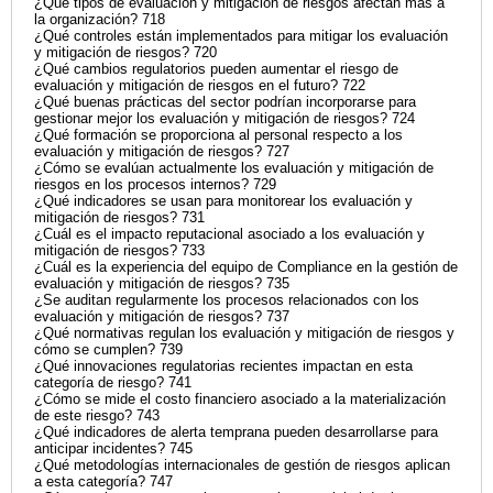
¿Qué tipos de evaluación y mitigación de riesgos afectan más a
la organización? 718
¿Qué controles están implementados para mitigar los evaluación
y mitigación de riesgos? 720
¿Qué cambios regulatorios pueden aumentar el riesgo de
evaluación y mitigación de riesgos en el futuro? 722
¿Qué buenas prácticas del sector podrían incorporarse para
gestionar mejor los evaluación y mitigación de riesgos? 724
¿Qué formación se proporciona al personal respecto a los
evaluación y mitigación de riesgos? 727
¿Cómo se evalúan actualmente los evaluación y mitigación de
riesgos en los procesos internos? 729
¿Qué indicadores se usan para monitorear los evaluación y
mitigación de riesgos? 731
¿Cuál es el impacto reputacional asociado a los evaluación y
mitigación de riesgos? 733
¿Cuál es la experiencia del equipo de Compliance en la gestión de
evaluación y mitigación de riesgos? 735
¿Se auditan regularmente los procesos relacionados con los
evaluación y mitigación de riesgos? 737
¿Qué normativas regulan los evaluación y mitigación de riesgos y
cómo se cumplen? 739
¿Qué innovaciones regulatorias recientes impactan en esta
categoría de riesgo? 741
¿Cómo se mide el costo financiero asociado a la materialización
de este riesgo? 743
¿Qué indicadores de alerta temprana pueden desarrollarse para
anticipar incidentes? 745
¿Qué metodologías internacionales de gestión de riesgos aplican
a esta categoría? 747