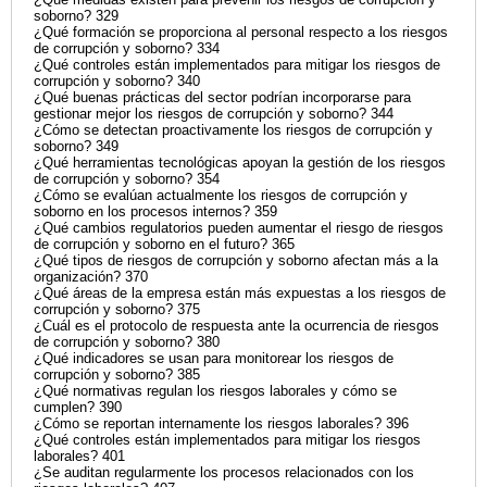
soborno? 329
¿Qué formación se proporciona al personal respecto a los riesgos
de corrupción y soborno? 334
¿Qué controles están implementados para mitigar los riesgos de
corrupción y soborno? 340
¿Qué buenas prácticas del sector podrían incorporarse para
gestionar mejor los riesgos de corrupción y soborno? 344
¿Cómo se detectan proactivamente los riesgos de corrupción y
soborno? 349
¿Qué herramientas tecnológicas apoyan la gestión de los riesgos
de corrupción y soborno? 354
¿Cómo se evalúan actualmente los riesgos de corrupción y
soborno en los procesos internos? 359
¿Qué cambios regulatorios pueden aumentar el riesgo de riesgos
de corrupción y soborno en el futuro? 365
¿Qué tipos de riesgos de corrupción y soborno afectan más a la
organización? 370
¿Qué áreas de la empresa están más expuestas a los riesgos de
corrupción y soborno? 375
¿Cuál es el protocolo de respuesta ante la ocurrencia de riesgos
de corrupción y soborno? 380
¿Qué indicadores se usan para monitorear los riesgos de
corrupción y soborno? 385
¿Qué normativas regulan los riesgos laborales y cómo se
cumplen? 390
¿Cómo se reportan internamente los riesgos laborales? 396
¿Qué controles están implementados para mitigar los riesgos
laborales? 401
¿Se auditan regularmente los procesos relacionados con los