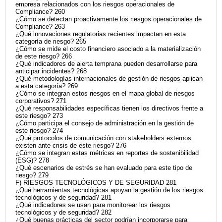
empresa relacionados con los riesgos operacionales de
Compliance? 260
¿Cómo se detectan proactivamente los riesgos operacionales de
Compliance? 263
¿Qué innovaciones regulatorias recientes impactan en esta
categoría de riesgo? 265
¿Cómo se mide el costo financiero asociado a la materialización
de este riesgo? 266
¿Qué indicadores de alerta temprana pueden desarrollarse para
anticipar incidentes? 268
¿Qué metodologías internacionales de gestión de riesgos aplican
a esta categoría? 269
¿Cómo se integran estos riesgos en el mapa global de riesgos
corporativos? 271
¿Qué responsabilidades específicas tienen los directivos frente a
este riesgo? 273
¿Cómo participa el consejo de administración en la gestión de
este riesgo? 274
¿Qué protocolos de comunicación con stakeholders externos
existen ante crisis de este riesgo? 276
¿Cómo se integran estas métricas en reportes de sostenibilidad
(ESG)? 278
¿Qué escenarios de estrés se han evaluado para este tipo de
riesgo? 279
F) RIESGOS TECNOLÓGICOS Y DE SEGURIDAD 281
¿Qué herramientas tecnológicas apoyan la gestión de los riesgos
tecnológicos y de seguridad? 281
¿Qué indicadores se usan para monitorear los riesgos
tecnológicos y de seguridad? 282
¿Qué buenas prácticas del sector podrían incorporarse para