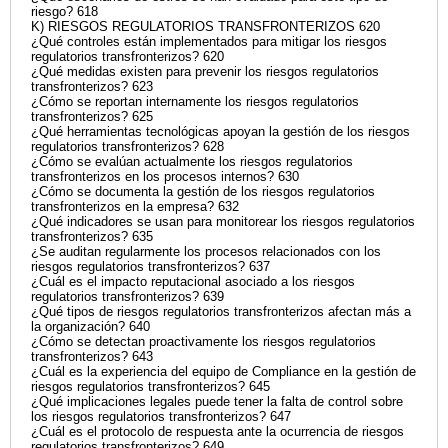
riesgo? 618
K) RIESGOS REGULATORIOS TRANSFRONTERIZOS 620
¿Qué controles están implementados para mitigar los riesgos
regulatorios transfronterizos? 620
¿Qué medidas existen para prevenir los riesgos regulatorios
transfronterizos? 623
¿Cómo se reportan internamente los riesgos regulatorios
transfronterizos? 625
¿Qué herramientas tecnológicas apoyan la gestión de los riesgos
regulatorios transfronterizos? 628
¿Cómo se evalúan actualmente los riesgos regulatorios
transfronterizos en los procesos internos? 630
¿Cómo se documenta la gestión de los riesgos regulatorios
transfronterizos en la empresa? 632
¿Qué indicadores se usan para monitorear los riesgos regulatorios
transfronterizos? 635
¿Se auditan regularmente los procesos relacionados con los
riesgos regulatorios transfronterizos? 637
¿Cuál es el impacto reputacional asociado a los riesgos
regulatorios transfronterizos? 639
¿Qué tipos de riesgos regulatorios transfronterizos afectan más a
la organización? 640
¿Cómo se detectan proactivamente los riesgos regulatorios
transfronterizos? 643
¿Cuál es la experiencia del equipo de Compliance en la gestión de
riesgos regulatorios transfronterizos? 645
¿Qué implicaciones legales puede tener la falta de control sobre
los riesgos regulatorios transfronterizos? 647
¿Cuál es el protocolo de respuesta ante la ocurrencia de riesgos
regulatorios transfronterizos? 649