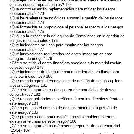
¿Qué ejemplos recientes ha gestionado la empresa relacionados
con los riesgos reputacionales? 172
¿Qué controles están implementados para mitigar los riesgos
reputacionales? 173
¿Qué herramientas tecnológicas apoyan la gestión de los riesgos
reputacionales? 174
¿Qué formación se proporciona al personal respecto a los riesgos
reputacionales? 175
¿Cuál es la experiencia del equipo de Compliance en la gestión de
riesgos reputacionales? 176
¿Qué indicadores se usan para monitorear los riesgos
reputacionales? 177
¿Qué innovaciones regulatorias recientes impactan en esta
categoría de riesgo? 178
¿Cómo se mide el costo financiero asociado a la materialización
de este riesgo? 179
¿Qué indicadores de alerta temprana pueden desarrollarse para
anticipar incidentes? 180
¿Qué metodologías internacionales de gestión de riesgos aplican
a esta categoría? 181
¿Cómo se integran estos riesgos en el mapa global de riesgos
corporativos? 182
¿Qué responsabilidades específicas tienen los directivos frente a
este riesgo? 184
¿Cómo participa el consejo de administración en la gestión de
este riesgo? 185
¿Qué protocolos de comunicación con stakeholders externos
existen ante crisis de este riesgo? 186
¿Cómo se integran estas métricas en reportes de sostenibilidad
(ESG)? 187