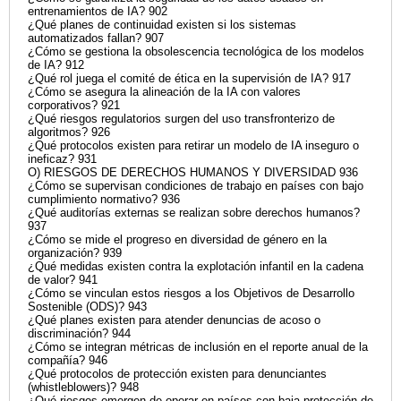
entrenamientos de IA? 902
¿Qué planes de continuidad existen si los sistemas
automatizados fallan? 907
¿Cómo se gestiona la obsolescencia tecnológica de los modelos
de IA? 912
¿Qué rol juega el comité de ética en la supervisión de IA? 917
¿Cómo se asegura la alineación de la IA con valores
corporativos? 921
¿Qué riesgos regulatorios surgen del uso transfronterizo de
algoritmos? 926
¿Qué protocolos existen para retirar un modelo de IA inseguro o
ineficaz? 931
O) RIESGOS DE DERECHOS HUMANOS Y DIVERSIDAD 936
¿Cómo se supervisan condiciones de trabajo en países con bajo
cumplimiento normativo? 936
¿Qué auditorías externas se realizan sobre derechos humanos?
937
¿Cómo se mide el progreso en diversidad de género en la
organización? 939
¿Qué medidas existen contra la explotación infantil en la cadena
de valor? 941
¿Cómo se vinculan estos riesgos a los Objetivos de Desarrollo
Sostenible (ODS)? 943
¿Qué planes existen para atender denuncias de acoso o
discriminación? 944
¿Cómo se integran métricas de inclusión en el reporte anual de la
compañía? 946
¿Qué protocolos de protección existen para denunciantes
(whistleblowers)? 948
¿Qué riesgos emergen de operar en países con baja protección de