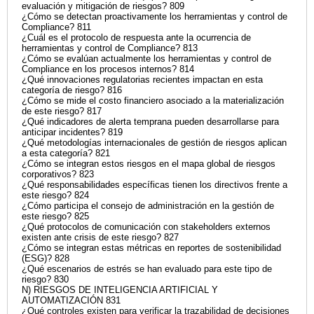
evaluación y mitigación de riesgos? 809
¿Cómo se detectan proactivamente los herramientas y control de
Compliance? 811
¿Cuál es el protocolo de respuesta ante la ocurrencia de
herramientas y control de Compliance? 813
¿Cómo se evalúan actualmente los herramientas y control de
Compliance en los procesos internos? 814
¿Qué innovaciones regulatorias recientes impactan en esta
categoría de riesgo? 816
¿Cómo se mide el costo financiero asociado a la materialización
de este riesgo? 817
¿Qué indicadores de alerta temprana pueden desarrollarse para
anticipar incidentes? 819
¿Qué metodologías internacionales de gestión de riesgos aplican
a esta categoría? 821
¿Cómo se integran estos riesgos en el mapa global de riesgos
corporativos? 823
¿Qué responsabilidades específicas tienen los directivos frente a
este riesgo? 824
¿Cómo participa el consejo de administración en la gestión de
este riesgo? 825
¿Qué protocolos de comunicación con stakeholders externos
existen ante crisis de este riesgo? 827
¿Cómo se integran estas métricas en reportes de sostenibilidad
(ESG)? 828
¿Qué escenarios de estrés se han evaluado para este tipo de
riesgo? 830
N) RIESGOS DE INTELIGENCIA ARTIFICIAL Y
AUTOMATIZACIÓN 831
¿Qué controles existen para verificar la trazabilidad de decisiones