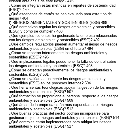
existen ante crisis de este riesgo? 476
¿Cómo se integran estas métricas en reportes de sostenibilidad
(ESG)? 480
¿Qué escenarios de estrés se han evaluado para este tipo de
riesgo? 484
I) RIESGOS AMBIENTALES Y SOSTENIBLES (ESG) 488
¿Qué normativas regulan los riesgos ambientales y sostenibles
(ESG) y cómo se cumplen? 488
¿Qué ejemplos recientes ha gestionado la empresa relacionados
con los riesgos ambientales y sostenibles (ESG)? 492
¿Qué cambios regulatorios pueden aumentar el riesgo de riesgos
ambientales y sostenibles (ESG) en el futuro? 494
¿Cómo se reportan internamente los riesgos ambientales y
sostenibles (ESG)? 496
¿Qué implicaciones legales puede tener la falta de control sobre
los riesgos ambientales y sostenibles (ESG)? 498
¿Cómo se detectan proactivamente los riesgos ambientales y
sostenibles (ESG)? 501
¿Cómo se evalúan actualmente los riesgos ambientales y
sostenibles (ESG) en los procesos internos? 504
¿Qué herramientas tecnológicas apoyan la gestión de los riesgos
ambientales y sostenibles (ESG)? 507
¿Qué formación se proporciona al personal respecto a los riesgos
ambientales y sostenibles (ESG)? 509
¿Qué áreas de la empresa están más expuestas a los riesgos
ambientales y sostenibles (ESG)? 512
¿Qué buenas prácticas del sector podrían incorporarse para
gestionar mejor los riesgos ambientales y sostenibles (ESG)? 514
¿Qué controles están implementados para mitigar los riesgos
ambientales y sostenibles (ESG)? 517