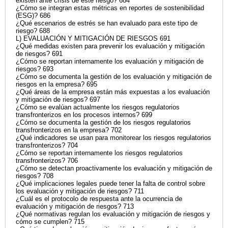
existen ante crisis de este riesgo? 684
¿Cómo se integran estas métricas en reportes de sostenibilidad
(ESG)? 686
¿Qué escenarios de estrés se han evaluado para este tipo de
riesgo? 688
L) EVALUACIÓN Y MITIGACIÓN DE RIESGOS 691
¿Qué medidas existen para prevenir los evaluación y mitigación
de riesgos? 691
¿Cómo se reportan internamente los evaluación y mitigación de
riesgos? 693
¿Cómo se documenta la gestión de los evaluación y mitigación de
riesgos en la empresa? 695
¿Qué áreas de la empresa están más expuestas a los evaluación
y mitigación de riesgos? 697
¿Cómo se evalúan actualmente los riesgos regulatorios
transfronterizos en los procesos internos? 699
¿Cómo se documenta la gestión de los riesgos regulatorios
transfronterizos en la empresa? 702
¿Qué indicadores se usan para monitorear los riesgos regulatorios
transfronterizos? 704
¿Cómo se reportan internamente los riesgos regulatorios
transfronterizos? 706
¿Cómo se detectan proactivamente los evaluación y mitigación de
riesgos? 708
¿Qué implicaciones legales puede tener la falta de control sobre
los evaluación y mitigación de riesgos? 711
¿Cuál es el protocolo de respuesta ante la ocurrencia de
evaluación y mitigación de riesgos? 713
¿Qué normativas regulan los evaluación y mitigación de riesgos y
cómo se cumplen? 715