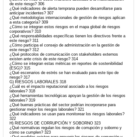
de este riesgo? 306
¿Qué indicadores de alerta temprana pueden desarrollarse para
anticipar incidentes? 307
¿Qué metodologías internacionales de gestión de riesgos aplican
a esta categoría? 309
¿Cómo se integran estos riesgos en el mapa global de riesgos
corporativos? 310
¿Qué responsabilidades específicas tienen los directivos frente a
este riesgo? 311
¿Cómo participa el consejo de administración en la gestión de
este riesgo? 312
¿Qué protocolos de comunicación con stakeholders externos
existen ante crisis de este riesgo? 314
¿Cómo se integran estas métricas en reportes de sostenibilidad
(ESG)? 315
¿Qué escenarios de estrés se han evaluado para este tipo de
riesgo? 317
G) RIESGOS LABORALES 318
¿Cuál es el impacto reputacional asociado a los riesgos
laborales? 318
¿Qué herramientas tecnológicas apoyan la gestión de los riesgos
laborales? 319
¿Qué buenas prácticas del sector podrían incorporarse para
gestionar mejor los riesgos laborales? 321
¿Qué indicadores se usan para monitorear los riesgos laborales?
322
H) RIESGOS DE CORRUPCIÓN Y SOBORNO 323
¿Qué normativas regulan los riesgos de corrupción y soborno y
cómo se cumplen? 323
¿Qué medidas existen para prevenir los riesgos de corrupción y