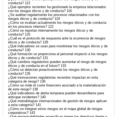
conducta? 113
¿Qué ejemplos recientes ha gestionado la empresa relacionados
con los riesgos éticos y de conducta? 116
¿Se auditan regularmente los procesos relacionados con los
riesgos éticos y de conducta? 119
¿Cómo se evalúan actualmente los riesgos éticos y de conducta
en los procesos internos? 122
¿Cómo se reportan internamente los riesgos éticos y de
conducta? 125
¿Cuál es el protocolo de respuesta ante la ocurrencia de riesgos
éticos y de conducta? 128
¿Qué indicadores se usan para monitorear los riesgos éticos y de
conducta? 130
¿Qué formación se proporciona al personal respecto a los riesgos
éticos y de conducta? 131
¿Qué cambios regulatorios pueden aumentar el riesgo de riesgos
éticos y de conducta en el futuro? 133
¿Cómo se detectan proactivamente los riesgos éticos y de
conducta? 135
¿Qué innovaciones regulatorias recientes impactan en esta
categoría de riesgo? 136
¿Cómo se mide el coste financiero asociado a la materialización
de este riesgo? 138
¿Qué indicadores de alerta temprana pueden desarrollarse para
anticipar incidentes? 140
¿Qué metodologías internacionales de gestión de riesgos aplican
a esta categoría? 141
¿Cómo se integran estos riesgos en el mapa global de riesgos
corporativos? 143
¿Qué responsabilidades específicas tienen los directivos frente a