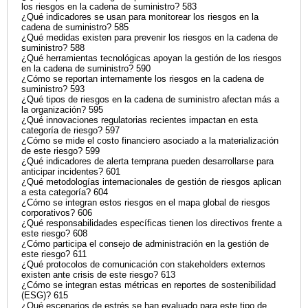
los riesgos en la cadena de suministro? 583
¿Qué indicadores se usan para monitorear los riesgos en la
cadena de suministro? 585
¿Qué medidas existen para prevenir los riesgos en la cadena de
suministro? 588
¿Qué herramientas tecnológicas apoyan la gestión de los riesgos
en la cadena de suministro? 590
¿Cómo se reportan internamente los riesgos en la cadena de
suministro? 593
¿Qué tipos de riesgos en la cadena de suministro afectan más a
la organización? 595
¿Qué innovaciones regulatorias recientes impactan en esta
categoría de riesgo? 597
¿Cómo se mide el costo financiero asociado a la materialización
de este riesgo? 599
¿Qué indicadores de alerta temprana pueden desarrollarse para
anticipar incidentes? 601
¿Qué metodologías internacionales de gestión de riesgos aplican
a esta categoría? 604
¿Cómo se integran estos riesgos en el mapa global de riesgos
corporativos? 606
¿Qué responsabilidades específicas tienen los directivos frente a
este riesgo? 608
¿Cómo participa el consejo de administración en la gestión de
este riesgo? 611
¿Qué protocolos de comunicación con stakeholders externos
existen ante crisis de este riesgo? 613
¿Cómo se integran estas métricas en reportes de sostenibilidad
(ESG)? 615
¿Qué escenarios de estrés se han evaluado para este tipo de