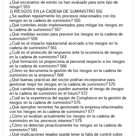
¿Qué escenarios de estrés se han evaluado para este tipo de
riesgo? 553
J) RIESGOS EN LA CADENA DE SUMINISTRO 555
¿Se auditan regularmente los procesos relacionados con los
riesgos en la cadena de suministro? 555
¿Qué controles están implementados para mitigar los riesgos en
la cadena de suministro? 557
¿Qué medidas existen para prevenir los riesgos en la cadena de
suministro? 559
¿Cuál es el impacto reputacional asociado a los riesgos en la
cadena de suministro? 561
¿Cuál es el protocolo de respuesta ante la ocurrencia de riesgos
en la cadena de suministro? 563
¿Qué formación se proporciona al personal respecto a los riesgos
en la cadena de suministro? 566
¿Cómo se documenta la gestión de los riesgos en la cadena de
suministro en la empresa? 568
¿Qué buenas prácticas del sector podrían incorporarse para
gestionar mejor los riesgos en la cadena de suministro? 570
¿Qué cambios regulatorios pueden aumentar el riesgo de riesgos
en la cadena de suministro en el futuro? 572
¿Cuál es la experiencia del equipo de Compliance en la gestión de
riesgos en la cadena de suministro? 575
¿Qué ejemplos recientes ha gestionado la empresa relacionados
con los riesgos en la cadena de suministro? 577
¿Cómo se evalúan actualmente los riesgos en la cadena de
suministro en los procesos internos? 579
¿Cómo se detectan proactivamente los riesgos en la cadena de
suministro? 581
¿Qué implicaciones legales puede tener la falta de control sobre