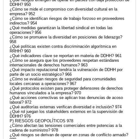
DDHH? 950
¿Cómo se mide el compromiso con diversidad cultural en la
empresa? 952
¿Cómo se identifican riesgos de trabajo forzoso en proveedores
indirectos? 954
¿Qué medidas garantizan la libertad sindical en todas las
operaciones? 956
¿Cómo se promueve la diversidad en posiciones de liderazgo?
958
¿Qué políticas existen contra discriminación algorítmica en
RRHH? 960
¿Qué indicadores clave se reportan en materia de DDHH? 961
¿Cómo se asegura que los proveedores respetan estándares
internacionales de derechos humanos? 963
¿Qué impacto reputacional tendría la vulneración de DDHH por
parte de un socio estratégico? 966
¿Cómo se evalúan riesgos de seguridad para comunidades
locales cercanas a operaciones? 967
¿Qué protocolos existen para proteger defensores de derechos
humanos vinculados a la empresa? 970
¿Qué acciones correctivas se aplican tras denuncias de acoso
laboral? 972
¿Qué auditorías externas verifican diversidad e inclusión? 974
¿Qué rol juegan los stakeholders externos en la supervisión de
DDHH? 976
P) RIESGOS GEOPOLÍTICOS 978
¿Cómo afectan las tensiones comerciales entre potencias a la
cadena de suministro? 978
¿Qué riesgos se derivan de operar en zonas de conflicto armado?