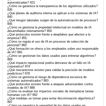
automatizadas? 831
¿Cómo se garantiza la transparencia de los algoritmos utilizados?
836
¿Qué planes de auditoría interna se aplican a los sistemas de IA?
840
¿Qué riesgos laborales surgen de la automatización de procesos?
845
¿Cómo se gestiona la propiedad intelectual en modelos de IA
desarrollados internamente? 850
¿Qué protocolos existen frente a deepfakes que afecten a la
empresa? 855
¿Cómo se regula el uso de IA en procesos de selección de
personal? 860
¿Qué formación se ofrece a los empleados sobre uso responsable
de IA? 865
¿Cómo se gestionan los datos usados para entrenar algoritmos?
869
¿Qué impacto reputacional podría derivarse de un fallo en IA
corporativa? 874
¿Qué mecanismos existen para validar la precisión de modelos
predictivos? 878
¿Cómo se gestiona el riesgo de dependencia excesiva de
sistemas automatizados? 883
¿Qué protocolos existen frente a ataques adversariales contra
modelos de IA? 888
¿Cómo se evalúan los impactos sociales de reemplazar tareas
humanas con IA? 892
¿Qué medidas se toman para evitar discriminación algorítmica?
897
¿Cómo se garantiza la seguridad de los datos usados en