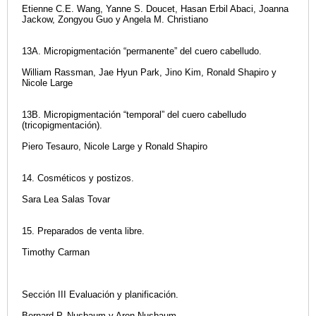
Etienne C.E. Wang, Yanne S. Doucet, Hasan Erbil Abaci, Joanna
Jackow, Zongyou Guo y Angela M. Christiano
13A. Micropigmentación “permanente” del cuero cabelludo.
William Rassman, Jae Hyun Park, Jino Kim, Ronald Shapiro y
Nicole Large
13B. Micropigmentación “temporal” del cuero cabelludo
(tricopigmentación).
Piero Tesauro, Nicole Large y Ronald Shapiro
14. Cosméticos y postizos.
Sara Lea Salas Tovar
15. Preparados de venta libre.
Timothy Carman
Sección III Evaluación y planificación.
Bernard P. Nusbaum y Aron Nusbaum