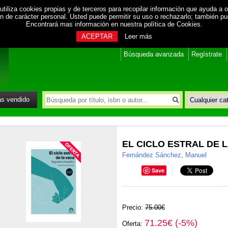
utiliza cookies propias y de terceros para recopilar información que ayuda a o
ión de carácter personal. Usted puede permitir su uso o rechazarlo; también p
Encontrará mas información en nuestra
política de Cookies
.
ACEPTAR
Leer más
Búsqueda avanzada
Regístrate
s vendido
EL CICLO ESTRAL DE 
Fernández Sánchez, Manuel
Save
Precio:
75.00€
71.25€ (-5%)
Oferta: