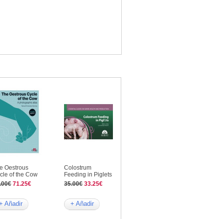
e Oestrous
Colostrum
cle of the Cow
Feeding in Piglets
.00€
71.25€
35.00€
33.25€
+ Añadir
+ Añadir