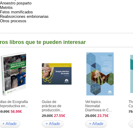
Anoestro posparto
Metritis
Fetos momificados
Reabsorciones embrionarias
Otros procesos
ros libros que te pueden interesar
Atlas de Ecografía
Guías de
Vet topics.
Th
Reproductiva en...
prácticas de
Neonatal
Cy
producción...
Diarrhoea in C...
59.99€
56.99€
75
29.00€
27.55€
25.00€
23.75€
+ Añadir
+ Añadir
+ Añadir