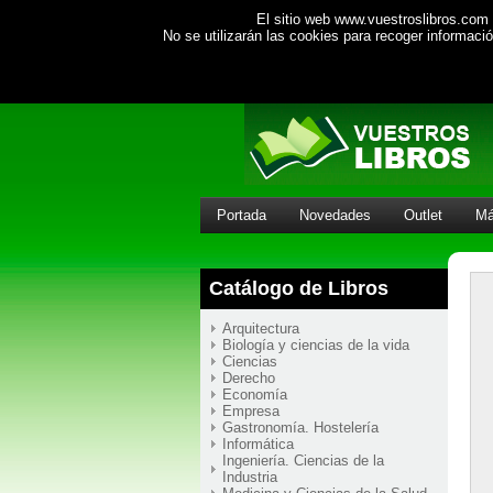
El sitio web www.vuestroslibros.com 
No se utilizarán las cookies para recoger informac
Portada
Novedades
Outlet
Má
Catálogo de Libros
Arquitectura
Biología y ciencias de la vida
Ciencias
Derecho
Economía
Empresa
Gastronomía. Hostelería
Informática
Ingeniería. Ciencias de la
Industria