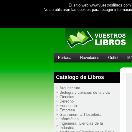
El sitio web www.vuestroslibros.com 
No se utilizarán las cookies para recoger informac
Portada
Novedades
Outlet
Má
Catálogo de Libros
Arquitectura
Biología y ciencias de la vida
Ciencias
Derecho
Economía
Empresa
Gastronomía. Hostelería
Informática
Ingeniería. Ciencias de la
Industria