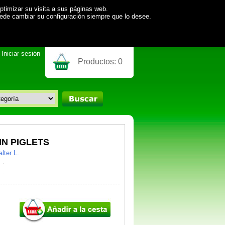
ptimizar su visita a sus páginas web.
uede cambiar su configuración siempre que lo desee.
Iniciar sesión
Productos:
0
N PIGLETS
lter L.