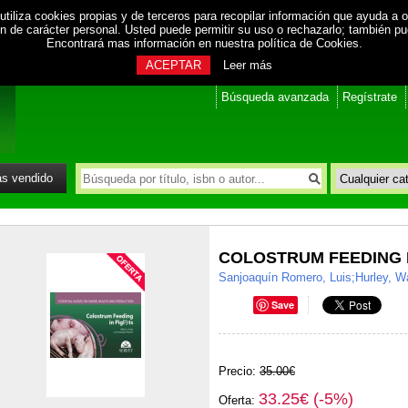
utiliza cookies propias y de terceros para recopilar información que ayuda a o
ión de carácter personal. Usted puede permitir su uso o rechazarlo; también p
Encontrará mas información en nuestra
política de Cookies
.
ACEPTAR
Leer más
Búsqueda avanzada
Regístrate
s vendido
COLOSTRUM FEEDING I
Sanjoaquín Romero, Luis;Hurley, Wa
Save
Precio:
35.00€
33.25€ (-5%)
Oferta: