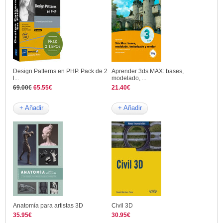
Design Patterns en PHP. Pack de 2
Aprender 3ds MAX: bases,
l...
modelado, ...
69.00€
65.55€
21.40€
+ Añadir
+ Añadir
Anatomía para artistas 3D
Civil 3D
35.95€
30.95€