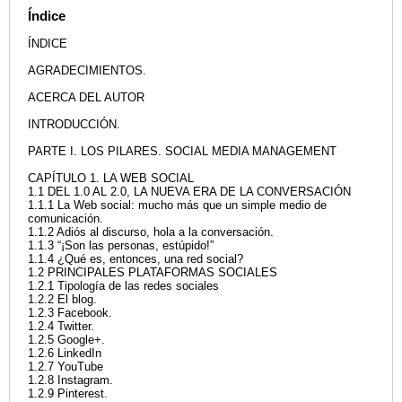
Índice
ÍNDICE
AGRADECIMIENTOS.
ACERCA DEL AUTOR
INTRODUCCIÓN.
PARTE I. LOS PILARES. SOCIAL MEDIA MANAGEMENT
CAPÍTULO 1. LA WEB SOCIAL
1.1 DEL 1.0 AL 2.0, LA NUEVA ERA DE LA CONVERSACIÓN
1.1.1 La Web social: mucho más que un simple medio de
comunicación.
1.1.2 Adiós al discurso, hola a la conversación.
1.1.3 “¡Son las personas, estúpido!”
1.1.4 ¿Qué es, entonces, una red social?
1.2 PRINCIPALES PLATAFORMAS SOCIALES
1.2.1 Tipología de las redes sociales
1.2.2 El blog.
1.2.3 Facebook.
1.2.4 Twitter.
1.2.5 Google+.
1.2.6 LinkedIn
1.2.7 YouTube
1.2.8 Instagram.
1.2.9 Pinterest.