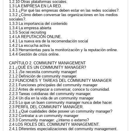
1.2.10 Otras plataformas sociales.
1.3 LA EMPRESA EN LA RED.
1.3.1 ¿Por qué las empresas deben estar en las redes sociales?.
1.3.2 ¿Cómo deben conversar las organizaciones en los medios
sociales?.
1.3.3 La importancia del contenido
1.3.4 La empresa abierta
1.3.5 Social recruiting
1.4 LA REPUTACIÓN ONLINE.
1.4.1 La nueva era de la recomendación social
1.4.2 La escucha activa
1.4.3 Herramientas para la monitorización y la reputación online.
1.4.4 Gestión de crisis online.
CAPÍTULO 2. COMMUNITY MANAGEMENT
2.1 ¿QUÉ ES UN COMMUNITY MANAGER?
2.1.1 ¡Se necesita community manager!
2.1.2 Definición de community manager.
2.2 FUNCIONES Y TAREAS DEL COMMUNITY MANAGER
2.2.1 Funciones principales del community manager
2.2.2 Antes de empezar a conversar, conoce tu comunidad.
2.2.3 Tareas cotidianas del community manager.
2.2.4 Un día en la vida de un community manager
2.2.5 Lo que un buen community manager nunca debe hacer.
2.3 PERFIL DEL COMMUNITY MANAGER.
2.3.1 ¿Qué cualidades debe poseer un community manager?
2.3.2 Contratar a un community manager
2.3.3 Community manager: ¿interno o externo?
2.4 LOS ROLES DEL COMMUNITY MANAGEMENT.
2.4.1 Diferentes especializaciones del community management.