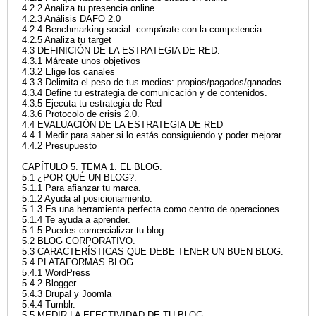
4.2.2 Analiza tu presencia online.
4.2.3 Análisis DAFO 2.0
4.2.4 Benchmarking social: compárate con la competencia
4.2.5 Analiza tu target
4.3 DEFINICIÓN DE LA ESTRATEGIA DE RED.
4.3.1 Márcate unos objetivos
4.3.2 Elige los canales
4.3.3 Delimita el peso de tus medios: propios/pagados/ganados.
4.3.4 Define tu estrategia de comunicación y de contenidos.
4.3.5 Ejecuta tu estrategia de Red
4.3.6 Protocolo de crisis 2.0.
4.4 EVALUACIÓN DE LA ESTRATEGIA DE RED
4.4.1 Medir para saber si lo estás consiguiendo y poder mejorar
4.4.2 Presupuesto
CAPÍTULO 5. TEMA 1. EL BLOG.
5.1 ¿POR QUÉ UN BLOG?.
5.1.1 Para afianzar tu marca.
5.1.2 Ayuda al posicionamiento.
5.1.3 Es una herramienta perfecta como centro de operaciones
5.1.4 Te ayuda a aprender.
5.1.5 Puedes comercializar tu blog.
5.2 BLOG CORPORATIVO.
5.3 CARACTERÍSTICAS QUE DEBE TENER UN BUEN BLOG.
5.4 PLATAFORMAS BLOG
5.4.1 WordPress
5.4.2 Blogger
5.4.3 Drupal y Joomla
5.4.4 Tumblr.
5.5 MEDIR LA EFECTIVIDAD DE TU BLOG