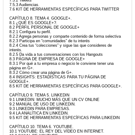
7.5.2 Tweets
7.5.3 Audiencias.
7.6 KIT DE HERRAMIENTAS ESPECÍFICAS PARA TWITTER
CAPÍTULO 8. TEMA 4. GOOGLE+.
8.1 ¿QUÉ ES GOOGLE+?.
8.2 PERFIL PERSONAL DE GOOGLE+
8.2.1 Configura tu perfil.
8.2.2 Agrega personas y comparte contenido de forma selectiva
8.2.3 Participa en “comunidades” de tu interés
8.2.4 Crea tus “colecciones” y sigue las que consideres de
interés.
8.2.5 Da vida a tus conversaciones con los Hangouts
8.3 PÁGINA DE EMPRESA DE GOOGLE+
8.3.1 Por qué a tu empresa o negocio le conviene tener una
página en G+.
8.3.2 Cómo crear una página de G+.
8.4 INSIGHTS: ESTADÍSTICAS PARA TU PÁGINA DE
GOOGLE+.
8.5 KIT DE HERRAMIENTAS ESPECÍFICAS PARA GOOGLE+.
CAPÍTULO 9. TEMA 5. LINKEDIN
9.1 LINKEDIN: MUCHO MÁS QUE UN CV ONLINE
9.2 MANUAL DE USO DE LINKEDIN.
9.3 LINKEDIN PARA EMPRESAS.
9.4 LA ANALÍTICA EN LINKEDIN.
9.5 KIT DE HERRAMIENTAS ESPECÍFICAS PARA LINKEDIN
CAPÍTULO 10. TEMA 6. YOUTUBE.
10.1 YOUTUBE: EL REY DEL VÍDEO EN INTERNET.