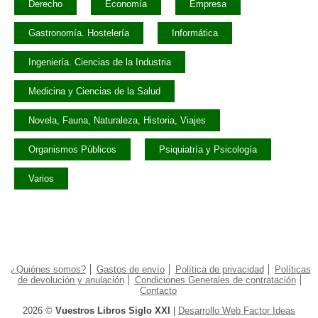
Derecho
Economía
Empresa
Gastronomía. Hostelería
Informática
Ingeniería. Ciencias de la Industria
Medicina y Ciencias de la Salud
Novela, Fauna, Naturaleza, Historia, Viajes
Organismos Públicos
Psiquiatría y Psicología
Varios
¿Quiénes somos?
Gastos de envío
Política de privacidad
Políticas
de devolución y anulación
Condiciones Generales de contratación
Contacto
2026 ©
Vuestros Libros Siglo XXI
|
Desarrollo Web Factor Ideas