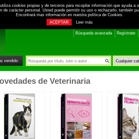
utiliza cookies propias y de terceros para recopilar información que ayuda a o
ión de carácter personal. Usted puede permitir su uso o rechazarlo; también p
Encontrará mas información en nuestra
política de Cookies
.
ACEPTAR
Leer más
Búsqueda avanzada
Regístrate
s vendido
ovedades de Veterinaria