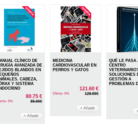
ANUAL CLÍNICO DE
MEDICINA
QUÉ LE PASA 
IRUGÍA AVANZADA DE
CARDIOVASCULAR EN
CENTRO
EJIDOS BLANDOS EN
PERROS Y GATOS
VETERINARIO
EQUEÑOS
SOLUCIONES 
NIMALES. CABEZA,
GESTIÓN A
ÓRAX Y SISTEMA
PROBLEMAS D
NDOCRINO
121.60 €
Oferta -5%
128.00€
80.75 €
erta -5%
85.00€
+ Añadir
+ Añadir