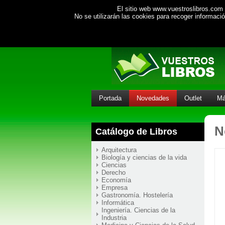
El sitio web www.vuestroslibros.com 
No se utilizarán las cookies para recoger informac
Portada
Novedades
Outlet
Má
N
Catálogo de Libros
Arquitectura
Biología y ciencias de la vida
Ciencias
Derecho
Economía
Empresa
Gastronomía. Hostelería
Informática
Ingeniería. Ciencias de la
Industria