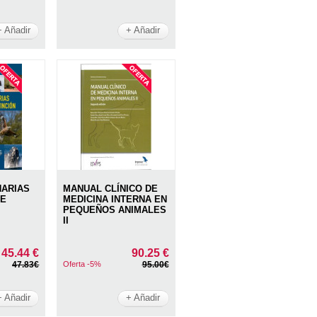
+ Añadir
+ Añadir
NARIAS
MANUAL CLÍNICO DE
DE
MEDICINA INTERNA EN
PEQUEÑOS ANIMALES
II
45.44 €
90.25 €
47.83€
Oferta -5%
95.00€
+ Añadir
+ Añadir