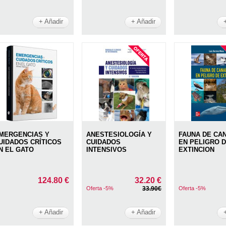
+ Añadir
+ Añadir
MERGENCIAS Y
ANESTESIOLOGÍA Y
FAUNA DE CA
UIDADOS CRÍTICOS
CUIDADOS
EN PELIGRO 
N EL GATO
INTENSIVOS
EXTINCION
124.80 €
32.20 €
Oferta -5%
33.90€
Oferta -5%
+ Añadir
+ Añadir