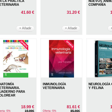
N LA PRÁCTICA
NUEVOS ANIM
ETERINARIA
COMPAÑÍA
41.60 €
31.20 €
+ Añadir
+ Añadir
NATOMÍA
INMUNOLOGÍA
NEUROLOGÍA 
ETERINARIA.
VETERINARIA
Y FELINA
UADERNO PARA
OLOREAR
18.99 €
81.61 €
erta -5%
19.99€
Oferta -5%
85.90€