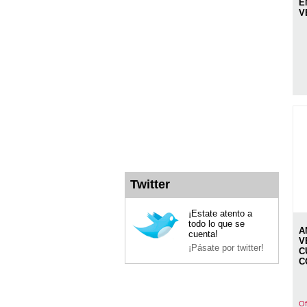
E
V
Twitter
¡Estate atento a
todo lo que se
A
cuenta!
V
¡Pásate por twitter!
C
C
Of