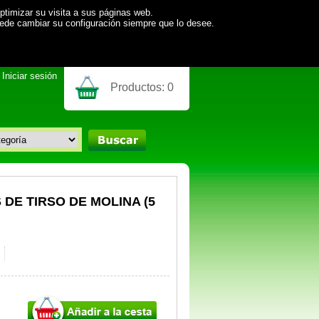
ptimizar su visita a sus páginas web.
uede cambiar su configuración siempre que lo desee.
Iniciar sesión
Productos:
0
DE TIRSO DE MOLINA (5