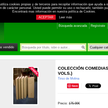
utiliza cookies propias y de terceros para recopilar información que ayuda a o
ión de carácter personal. Usted puede permitir su uso o rechazarlo; también p
Encontrará mas información en nuestra
política de Cookies
.
ACEPTAR
Leer más
Búsqueda avanzada
Regístrate
s vendido
COLECCIÓN COMEDIAS 
VOLS.)
Tirso de Molina
Save
Precio:
175.00€