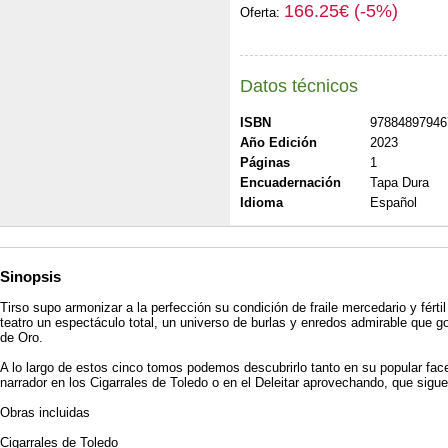
166.25€ (-5%)
Oferta:
Datos técnicos
ISBN
97884897946
Año Edición
2023
Páginas
1
Encuadernación
Tapa Dura
Idioma
Español
Sinopsis
Tirso supo armonizar a la perfección su condición de fraile mercedario y fért
teatro un espectáculo total, un universo de burlas y enredos admirable que g
de Oro.
A lo largo de estos cinco tomos podemos descubrirlo tanto en su popular fa
narrador en los Cigarrales de Toledo o en el Deleitar aprovechando, que sigu
Obras incluidas
Cigarrales de Toledo