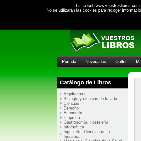
El sitio web www.vuestroslibros.com 
No se utilizarán las cookies para recoger informac
Portada
Novedades
Outlet
Má
Catálogo de Libros
Arquitectura
Biología y ciencias de la vida
Ciencias
Derecho
Economía
Empresa
Gastronomía. Hostelería
Informática
Ingeniería. Ciencias de la
Industria