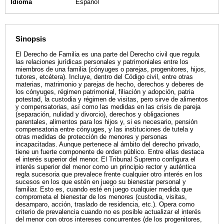
Idioma
Español
Sinopsis
El Derecho de Familia es una parte del Derecho civil que regula
las relaciones jurídicas personales y patrimoniales entre los
miembros de una familia (cónyuges o parejas, progenitores, hijos,
tutores, etcétera). Incluye, dentro del Código civil, entre otras
materias, matrimonio y parejas de hecho, derechos y deberes de
los cónyuges, régimen patrimonial, filiación y adopción, patria
potestad, la custodia y régimen de visitas, pero sirve de alimentos
y compensatorias, así como las medidas en las crisis de pareja
(separación, nulidad y divorcio), derechos y obligaciones
parentales, alimentos para los hijos y, si es necesario, pensión
compensatoria entre cónyuges, y las instituciones de tutela y
otras medidas de protección de menores y personas
incapacitadas. Aunque pertenece al ámbito del derecho privado,
tiene un fuerte componente de orden público. Entre ellas destaca
el interés superior del menor. El Tribunal Supremo configura el
interés superior del menor como un principio rector y auténtica
regla sucesoria que prevalece frente cualquier otro interés en los
sucesos en los que estén en juego su bienestar personal y
familiar. Esto es, cuando esté en juego cualquier medida que
comprometa el bienestar de los menores (custodia, visitas,
desamparo, acción, traslado de residencia, etc.). Opera como
criterio de prevalencia cuando no es posible actualizar el interés
del menor con otros intereses concurrentes (de los progenitores,