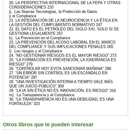
20. LA PERSPECTIVA INTERNACIONAL DE LA FEPA Y OTRAS
CONSIDERACIONES 233
j). Las Nuevas Tecnologías, la Protección de Datos
y el Compliance
21. LA INTEGRACIÓN DE LA NEUROCIENCIA Y LA ÉTICA EN
LA GESTIÓN DEL CUMPLIMIENTO NORMATIVO 247
22. EL DATO ES EL PETRÓLEO DEL SIGLO XXI, SOLO SI SE
GESTIONA LEGALMENTE 257
k). La Prevención en el Compliance
23. LA PREVENCIÓN DEL ACOSO LABORAL EN EL MARCO
DEL COMPLIANCE Y SUS IMPLICACIONES PENALES 265
l). Los riesgos y el Compliance
24. “NO GESTIONAR RIESGOS ES EL MAYOR RIESGO” 273
25. “LA FORMACIÓN ES PREVENCIÓN, LA IGNORANCIA ES
RIESGO” 279
26. “CONTROLAR HOY EVITA SANCIONAR MAÑANA” 286
27. “UN ERROR SIN CONTROL ES UN ESCÁNDALO EN
POTENCIA” 297
28. “UNA INVESTIGACIÓN INTERNA A TIEMPO VALE MÁS
QUE UN JUICIO PÚBLICO” 309
29. “LA IA SIN ÉTICA NO ES INNOVACIÓN, ES RIESGO” 316
m). La Transparencia y el Compliance
30. “LA TRANSPARENCIA NO ES UNA DEBILIDAD, ES UNA
FORTALEZA” 323
Otros libros que te pueden interesar