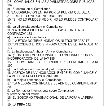
DEL COMPLIANCE EN LAS ADMINISTRACIONES PUBLICAS
109
c). El control en el Compliance
9. “LA CORRUPCIÓN ENTRA POR LA PUERTA QUE DEJA
ABIERTA EL CONTROL INTERNO” 119
10. “SI NO LO PUEDES MEDIR, NO LO PUEDES CONTROLAR”
153
d). La diligencia debida y el Compliance
11. “LA DEBIDA DILIGENCIA ES EL PASAPORTE A LA
CONFIANZA” 163
e). La ética y el Compliance
12. “LA ÉTICA NO TIENE HORARIOS NI FRONTERAS” 171
13. “UN CÓDIGO ÉTICO SIN FORMACIÓN ES LETRA MUERTA”
177
f). La Inteligencia Artificial (IA) y el Compliance
14. ¿CÓMO HA EVOLUCIONADO EL COMPLIANCE CON LA
INCORPORACIÓN DE LA IA? 185
15. EL COMPLIANCE Y EL SANDBOX REGULATORIO DE LA IA
190
g). La Inteligencia Emocional y el Compliance
16. ACERCA DE LA VINCULACIÓN ENTRE EL COMPLIANCE Y
LA INTELIGENCIA EMOCIONAL 201
h). La mejora continua y el Compliance
17. “LA MEJORA CONTINUA ES EL ADN DEL CUMPLIMIENTO”
209
i). La Normativa Internacional sobre Compliance
y prevención del fraude
18. EL SOBORNO TRASNACIONAL: DE LA FCPA A LA FEPA
215
19. LA FEPA 223