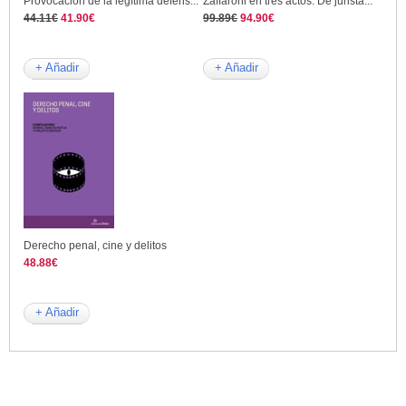
Provocación de la legítima defens...
Zaffaroni en tres actos. De jurista...
44.11€
41.90€
99.89€
94.90€
+ Añadir
+ Añadir
Derecho penal, cine y delitos
48.88€
+ Añadir