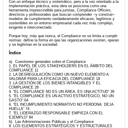
Con un enfoque técnico y sistemático, pero a la vez orientado a la
implementación práctica, esta obra se posiciona como una
herramienta imprescindible para juristas, Compliance Officers,
directivos y profesionales que buscan comprender --y construir--
modelos de cumplimiento verdaderamente eficaces, legítimos y
sostenibles en un entorno empresarial cada vez más complejo,
exigente e interconectado.
Porque hoy, más que nunca, el Compliance no se limita a cumplir
normas: define la forma en que las organizaciones existen, operan
y se legitiman en la sociedad.
Índice
a). Cuestiones generales sobre el Compliance
1. EL PAPEL DE LOS STAKEHOLDERS EN EL ÁMBITO DEL
COMPLIANCE 11
2. LA DESREGULACIÓN COMO UN NUEVO ELEMENTO A
VALORAR PARA LA EFICACIA DEL COMPLIANCE 18
3. LA GESTIÓN DE LOS BIENES INTANGIBLES Y EL
COMPLIANCE 28
4. “EL COMPLIANCE NO ES UN ÁREA, ES UNA ACTITUD” 39
5. “EL COMPLIANCE ES UN ACTIVO ESTRATÉGICO, NO UN
GASTO” 64
6. “EL INCUMPLIMIENTO NORMATIVO NO PERDONA: DEJA
HUELLA” 74
7. “EL LIDERAZGO RESPONSABLE EMPIEZA CON EL
EJEMPLO” 84
b). Las Administraciones Públicas y el Compliance
8. LOS ELEMENTOS ESTRATÉGICOS Y ESTRUCTURALES