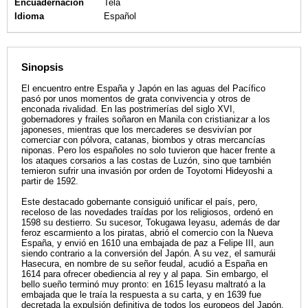
Encuadernación
Tela
Idioma
Español
Sinopsis
El encuentro entre España y Japón en las aguas del Pacífico
pasó por unos momentos de grata convivencia y otros de
enconada rivalidad. En las postrimerías del siglo XVI,
gobernadores y frailes soñaron en Manila con cristianizar a los
japoneses, mientras que los mercaderes se desvivían por
comerciar con pólvora, catanas, biombos y otras mercancías
niponas. Pero los españoles no solo tuvieron que hacer frente a
los ataques corsarios a las costas de Luzón, sino que también
temieron sufrir una invasión por orden de Toyotomi Hideyoshi a
partir de 1592.
Este destacado gobernante consiguió unificar el país, pero,
receloso de las novedades traídas por los religiosos, ordenó en
1598 su destierro. Su sucesor, Tokugawa Ieyasu, además de dar
feroz escarmiento a los piratas, abrió el comercio con la Nueva
España, y envió en 1610 una embajada de paz a Felipe III, aun
siendo contrario a la conversión del Japón. A su vez, el samurái
Hasecura, en nombre de su señor feudal, acudió a España en
1614 para ofrecer obediencia al rey y al papa. Sin embargo, el
bello sueño terminó muy pronto: en 1615 Ieyasu maltrató a la
embajada que le traía la respuesta a su carta, y en 1639 fue
decretada la expulsión definitiva de todos los europeos del Japón.