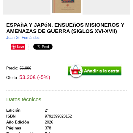
ESPAñA Y JAPóN. ENSUEñOS MISIONEROS Y
AMENAZAS DE GUERRA (SIGLOS XVI-XVII)
Juan Gil Fernández
Save
Precio:
56.00€
53.20€ (-5%)
Oferta:
Datos técnicos
Edición
2ª
ISBN
9791399023152
Año Edición
2026
Páginas
378