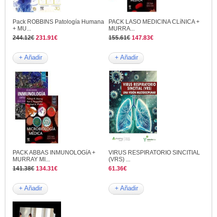
Pack ROBBINS Patología Humana
PACK LASO MEDICINA CLíNICA +
+ MU...
MURRA...
244.12€
231.91€
155.61€
147.83€
+ Añadir
+ Añadir
PACK ABBAS INMUNOLOGíA +
VIRUS RESPIRATORIO SINCITIAL
MURRAY MI...
(VRS) ...
141.38€
134.31€
61.36€
+ Añadir
+ Añadir