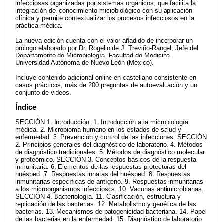
infecciosas organizadas por sistemas orgánicos, que facilita la
integración del conocimiento microbiológico con su aplicación
clínica y permite contextualizar los procesos infecciosos en la
práctica médica.
La nueva edición cuenta con el valor añadido de incorporar un
prólogo elaborado por Dr. Rogelio de J. Treviño-Rangel, Jefe del
Departamento de Microbiología. Facultad de Medicina.
Universidad Autónoma de Nuevo León (México).
Incluye contenido adicional online en castellano consistente en
casos prácticos, más de 200 preguntas de autoevaluación y un
conjunto de videos.
Índice
SECCIÓN 1. Introducción. 1. Introducción a la microbiología
médica. 2. Microbioma humano en los estados de salud y
enfermedad. 3. Prevención y control de las infecciones. SECCIÓN
2. Principios generales del diagnóstico de laboratorio. 4. Métodos
de diagnóstico tradicionales. 5. Métodos de diagnóstico molecular
y proteómico. SECCIÓN 3. Conceptos básicos de la respuesta
inmunitaria. 6. Elementos de las respuestas protectoras del
huésped. 7. Respuestas innatas del huésped. 8. Respuestas
inmunitarias específicas de antígeno. 9. Respuestas inmunitarias
a los microorganismos infecciosos. 10. Vacunas antimicrobianas.
SECCIÓN 4. Bacteriología. 11. Clasificación, estructura y
replicación de las bacterias. 12. Metabolismo y genética de las
bacterias. 13. Mecanismos de patogenicidad bacteriana. 14. Papel
de las bacterias en la enfermedad. 15. Diagnóstico de laboratorio