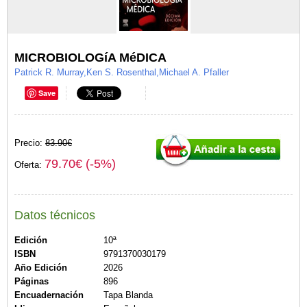
MICROBIOLOGíA MéDICA
Patrick R. Murray,Ken S. Rosenthal,Michael A. Pfaller
Save
Precio:
83.90€
79.70€ (-5%)
Oferta:
Datos técnicos
Edición
10ª
ISBN
9791370030179
Año Edición
2026
Páginas
896
Encuadernación
Tapa Blanda