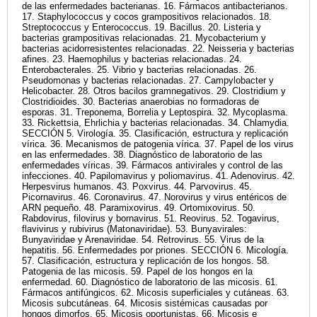
de las enfermedades bacterianas. 16. Fármacos antibacterianos.
17. Staphylococcus y cocos grampositivos relacionados. 18.
Streptococcus y Enterococcus. 19. Bacillus. 20. Listeria y
bacterias grampositivas relacionadas. 21. Mycobacterium y
bacterias acidorresistentes relacionadas. 22. Neisseria y bacterias
afines. 23. Haemophilus y bacterias relacionadas. 24.
Enterobacterales. 25. Vibrio y bacterias relacionadas. 26.
Pseudomonas y bacterias relacionadas. 27. Campylobacter y
Helicobacter. 28. Otros bacilos gramnegativos. 29. Clostridium y
Clostridioides. 30. Bacterias anaerobias no formadoras de
esporas. 31. Treponema, Borrelia y Leptospira. 32. Mycoplasma.
33. Rickettsia, Ehrlichia y bacterias relacionadas. 34. Chlamydia.
SECCIÓN 5. Virología. 35. Clasificación, estructura y replicación
vírica. 36. Mecanismos de patogenia vírica. 37. Papel de los virus
en las enfermedades. 38. Diagnóstico de laboratorio de las
enfermedades víricas. 39. Fármacos antivirales y control de las
infecciones. 40. Papilomavirus y poliomavirus. 41. Adenovirus. 42.
Herpesvirus humanos. 43. Poxvirus. 44. Parvovirus. 45.
Picornavirus. 46. Coronavirus. 47. Norovirus y virus entéricos de
ARN pequeño. 48. Paramixovirus. 49. Ortomixovirus. 50.
Rabdovirus, filovirus y bornavirus. 51. Reovirus. 52. Togavirus,
flavivirus y rubivirus (Matonaviridae). 53. Bunyavirales:
Bunyaviridae y Arenaviridae. 54. Retrovirus. 55. Virus de la
hepatitis. 56. Enfermedades por priones. SECCIÓN 6. Micología.
57. Clasificación, estructura y replicación de los hongos. 58.
Patogenia de las micosis. 59. Papel de los hongos en la
enfermedad. 60. Diagnóstico de laboratorio de las micosis. 61.
Fármacos antifúngicos. 62. Micosis superficiales y cutáneas. 63.
Micosis subcutáneas. 64. Micosis sistémicas causadas por
hongos dimorfos. 65. Micosis oportunistas. 66. Micosis e