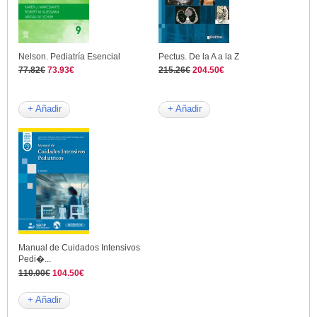
Nelson. Pediatría Esencial
Pectus. De la A a la Z
77.82€
73.93€
215.26€
204.50€
+ Añadir
+ Añadir
Manual de Cuidados Intensivos
Pedi�...
110.00€
104.50€
+ Añadir