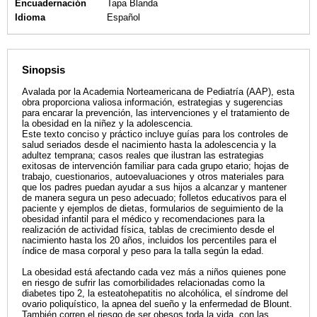
Encuadernación
Tapa Blanda
Idioma
Español
Sinopsis
Avalada por la Academia Norteamericana de Pediatría (AAP), esta
obra proporciona valiosa información, estrategias y sugerencias
para encarar la prevención, las intervenciones y el tratamiento de
la obesidad en la niñez y la adolescencia.
Este texto conciso y práctico incluye guías para los controles de
salud seriados desde el nacimiento hasta la adolescencia y la
adultez temprana; casos reales que ilustran las estrategias
exitosas de intervención familiar para cada grupo etario; hojas de
trabajo, cuestionarios, autoevaluaciones y otros materiales para
que los padres puedan ayudar a sus hijos a alcanzar y mantener
de manera segura un peso adecuado; folletos educativos para el
paciente y ejemplos de dietas, formularios de seguimiento de la
obesidad infantil para el médico y recomendaciones para la
realización de actividad física, tablas de crecimiento desde el
nacimiento hasta los 20 años, incluidos los percentiles para el
índice de masa corporal y peso para la talla según la edad.
La obesidad está afectando cada vez más a niños quienes pone
en riesgo de sufrir las comorbilidades relacionadas como la
diabetes tipo 2, la esteatohepatitis no alcohólica, el síndrome del
ovario poliquístico, la apnea del sueño y la enfermedad de Blount.
También corren el riesgo de ser obesos toda la vida, con las