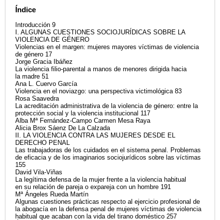
Índice
Introducción 9
I. ALGUNAS CUESTIONES SOCIOJURÍDICAS SOBRE LA
VIOLENCIA DE GÉNERO
Violencias en el margen: mujeres mayores víctimas de violencia
de género 17
Jorge Gracia Ibáñez
La violencia filio-parental a manos de menores dirigida hacia
la madre 51
Ana L. Cuervo García
Violencia en el noviazgo: una perspectiva victimológica 83
Rosa Saavedra
La acreditación administrativa de la violencia de género: entre la
protección social y la violencia institucional 117
Alba Mª Fernández-Campo Carmen Mesa Raya
Alicia Brox Sáenz De La Calzada
II. LA VIOLENCIA CONTRA LAS MUJERES DESDE EL
DERECHO PENAL
Las trabajadoras de los cuidados en el sistema penal. Problemas
de eficacia y de los imaginarios sociojurídicos sobre las víctimas
155
David Vila-Viñas
La legítima defensa de la mujer frente a la violencia habitual
en su relación de pareja o expareja con un hombre 191
Mª Ángeles Rueda Martín
Algunas cuestiones prácticas respecto al ejercicio profesional de
la abogacía en la defensa penal de mujeres víctimas de violencia
habitual que acaban con la vida del tirano doméstico 257