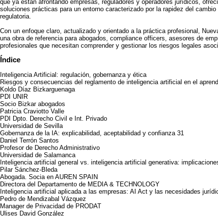
que ya están afrontando empresas, reguladores y operadores jurídicos, ofreci
soluciones prácticas para un entorno caracterizado por la rapidez del cambio 
regulatoria.
Con un enfoque claro, actualizado y orientado a la práctica profesional, Nu
una obra de referencia para abogados, compliance officers, asesores de emp
profesionales que necesitan comprender y gestionar los riesgos legales asoc
Índice
Inteligencia Artificial: regulación, gobernanza y ética
Riesgos y consecuencias del reglamento de inteligencia artificial en el aprend
Koldo Díaz Bizkarguenaga
PDI UNIR
Socio Bizkar abogados
Patricia Craviotto Valle
PDI Dpto. Derecho Civil e Int. Privado
Universidad de Sevilla
Gobernanza de la IA: explicabilidad, aceptabilidad y confianza 31
Daniel Terrón Santos
Profesor de Derecho Administrativo
Universidad de Salamanca
Inteligencia artificial general vs. inteligencia artificial generativa: implicacio
Pilar Sánchez-Bleda
Abogada. Socia en AUREN SPAIN
Directora del Departamento de MEDIA & TECHNOLOGY
Inteligencia artificial aplicada a las empresas: AI Act y las necesidades juríd
Pedro de Mendizabal Vázquez
Manager de Privacidad de PRODAT
Ulises David González