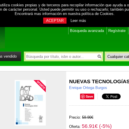
utiliza cookies propias y de terceros para recopilar información que ayuda a o
ión de carácter personal. Usted puede permitir su uso o rechazarlo; también p
Encontrará mas información en nuestra
política de Cookies
.
ACEPTAR
Leer más
Búsqueda avanzada
Regístrate
s vendido
NUEVAS TECNOLOGíAS
Enrique Ortega Burgos
Save
Precio:
59.90€
56.91€ (-5%)
Oferta: