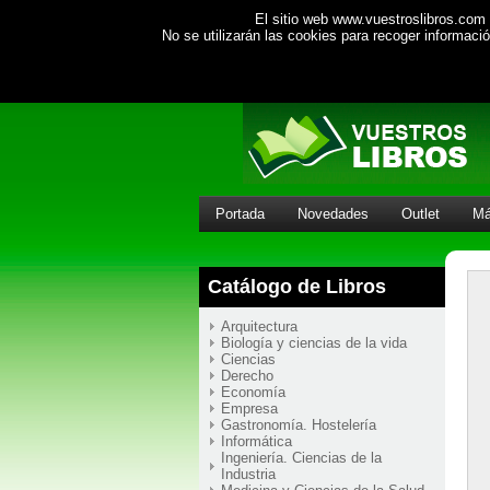
El sitio web www.vuestroslibros.com 
No se utilizarán las cookies para recoger informac
Portada
Novedades
Outlet
Má
Catálogo de Libros
Arquitectura
Biología y ciencias de la vida
Ciencias
Derecho
Economía
Empresa
Gastronomía. Hostelería
Informática
Ingeniería. Ciencias de la
Industria