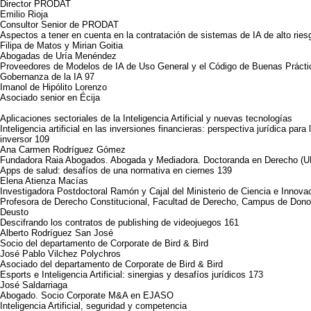
Director PRODAT
Emilio Rioja
Consultor Senior de PRODAT
Aspectos a tener en cuenta en la contratación de sistemas de IA de alto ries
Filipa de Matos y Mirian Goitia
Abogadas de Uría Menéndez
Proveedores de Modelos de IA de Uso General y el Código de Buenas Prácti
Gobernanza de la IA 97
Imanol de Hipólito Lorenzo
Asociado senior en Écija
Aplicaciones sectoriales de la Inteligencia Artificial y nuevas tecnologías
Inteligencia artificial en las inversiones financieras: perspectiva jurídica para
inversor 109
Ana Carmen Rodríguez Gómez
Fundadora Raia Abogados. Abogada y Mediadora. Doctoranda en Derecho (
Apps de salud: desafíos de una normativa en ciernes 139
Elena Atienza Macías
Investigadora Postdoctoral Ramón y Cajal del Ministerio de Ciencia e Innova
Profesora de Derecho Constitucional, Facultad de Derecho, Campus de Dono
Deusto
Descifrando los contratos de publishing de videojuegos 161
Alberto Rodríguez San José
Socio del departamento de Corporate de Bird & Bird
José Pablo Vilchez Polychros
Asociado del departamento de Corporate de Bird & Bird
Esports e Inteligencia Artificial: sinergias y desafíos jurídicos 173
José Saldarriaga
Abogado. Socio Corporate M&A en EJASO
Inteligencia Artificial, seguridad y competencia