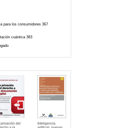
ia para los consumidores 367
utación cuántica 383
bogado
 privación del
Inteligencia
recho a la
artificial, nuevas