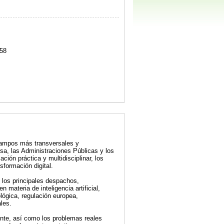
58
campos más transversales y
esa, las Administraciones Públicas y los
ón práctica y multidisciplinar, los
sformación digital.
 los principales despachos,
 materia de inteligencia artificial,
ológica, regulación europea,
les.
iente, así como los problemas reales