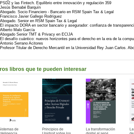
PSD2 y las Fintech. Equilibrio entre innovación y regulación 359
Jesús Bernabé Barquín
Abogado. Socio Financiero - Bancario en RSM Spain Tax & Legal
Francisco Javier Gallego Rodríguez
Abogado. Senior en RSM Spain Tax & Legal
El impacto DORA en sector bancario y asegurador: confianza de transparenc
Alberto Malo García
Abogado Senior TMT & Privacy en ECIJA
El desafío cuántico: nuevos horizontes para el derecho en la era de la comp
Antonio Serrano Acitores
Profesor Titular de Derecho Mercantil en la Universidad Rey Juan Carlos. A
ros libros que te pueden interesar
Sistemas de
Principios de
La transformación
La
inteligencia
Unidroit sobre los
digital al servi...
de