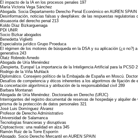
El impacto de la IA en los procesos penales 197
María Victoria Vega Sánchez
Abogada. Socia Departamento Derecho Penal Económico en AUREN SPAIN
Desinformación, noticias falsas y deepfakes: de las respuestas regulatorias d
disuasoria del derecho penal 213
Koldo Díaz Bizkarguenaga
PDI UNIR
Socio Bizkar abogados
Benedetta Viglietti
Especialista jurídico Grupo Proeduca
El régimen de los motores de búsqueda en la DSA y su aplicación (¿o no?) a lo
generativa 243
Olatz Robredo Arnedo
Abogada de Uría Menéndez
¡Despierta, Europa! La importancia de la Inteligencia Artificial para la PCSD 
Rodrigo de la Viña Muhlack
Diplomático. Consejero político de la Embajada de España en Moscú. Docto
Desafíos de competencia y éticos inherentes a los algoritmos de fijación de 
la concertación algorítmica y atribución de la responsabilidad civil 289
Barbara Montanari
Abogada de Uría Menéndez. Doctoranda en Derecho (URJC)
Interrogantes del registro documental de reservas de hospedaje y alquiler de
prisma de la protección de datos personales 321
José Luis Domínguez Álvarez
Profesor de Derecho Administrativo
Universidad de Salamanca
Tecnologías financieras y disruptivas
Criptoactivos: una realidad en alza 345
Ramón Ruiz de la Torre Esporrín
Abogado. Socio Derecho Mercantil en AUREN SPAIN