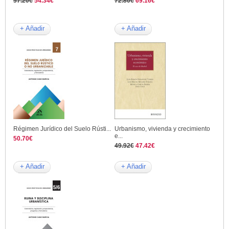
57.20€
54.34€
72.80€
69.16€
+ Añadir
+ Añadir
Régimen Jurídico del Suelo Rústi...
Urbanismo, vivienda y crecimiento
e...
50.70€
49.92€
47.42€
+ Añadir
+ Añadir