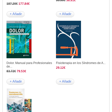
59.90€
56.91€
187.20€
177.84€
+ Añadir
+ Añadir
Dolor. Manual para Profesionales
Fisioterapia en los Síndromes de A...
de...
29.12€
83.72€
79.53€
+ Añadir
+ Añadir