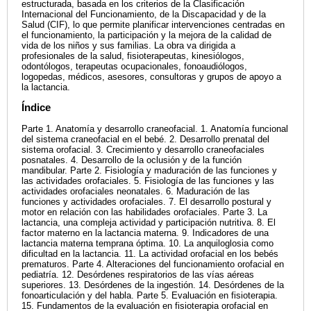
estructurada, basada en los criterios de la Clasificación
Internacional del Funcionamiento, de la Discapacidad y de la
Salud (CIF), lo que permite planificar intervenciones centradas en
el funcionamiento, la participación y la mejora de la calidad de
vida de los niños y sus familias. La obra va dirigida a
profesionales de la salud, fisioterapeutas, kinesiólogos,
odontólogos, terapeutas ocupacionales, fonoaudiólogos,
logopedas, médicos, asesores, consultoras y grupos de apoyo a
la lactancia.
Índice
Parte 1. Anatomía y desarrollo craneofacial. 1. Anatomía funcional
del sistema craneofacial en el bebé. 2. Desarrollo prenatal del
sistema orofacial. 3. Crecimiento y desarrollo craneofaciales
posnatales. 4. Desarrollo de la oclusión y de la función
mandibular. Parte 2. Fisiología y maduración de las funciones y
las actividades orofaciales. 5. Fisiología de las funciones y las
actividades orofaciales neonatales. 6. Maduración de las
funciones y actividades orofaciales. 7. El desarrollo postural y
motor en relación con las habilidades orofaciales. Parte 3. La
lactancia, una compleja actividad y participación nutritiva. 8. El
factor materno en la lactancia materna. 9. Indicadores de una
lactancia materna temprana óptima. 10. La anquiloglosia como
dificultad en la lactancia. 11. La actividad orofacial en los bebés
prematuros. Parte 4. Alteraciones del funcionamiento orofacial en
pediatría. 12. Desórdenes respiratorios de las vías aéreas
superiores. 13. Desórdenes de la ingestión. 14. Desórdenes de la
fonoarticulación y del habla. Parte 5. Evaluación en fisioterapia.
15. Fundamentos de la evaluación en fisioterapia orofacial en