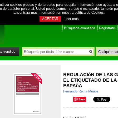
utiliza cookies propias y de terceros para recopilar información que ayuda a o
ión de carácter personal. Usted puede permitir su uso o rechazarlo; también p
Encontrará mas información en nuestra
política de Cookies
.
ACEPTAR
Leer más
Búsqueda avanzada
Regístrate
s vendido
REGULACIóN DE LAS G
EL ETIQUETADO DE LA
ESPAñA
Fernando Reina Muñoz
Save