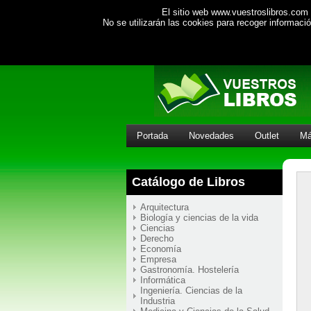
El sitio web www.vuestroslibros.com 
No se utilizarán las cookies para recoger informac
Portada
Novedades
Outlet
Má
Catálogo de Libros
Arquitectura
Biología y ciencias de la vida
Ciencias
Derecho
Economía
Empresa
Gastronomía. Hostelería
Informática
Ingeniería. Ciencias de la
Industria