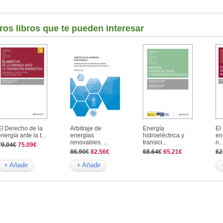
ros libros que te pueden interesar
El Derecho de la
Arbitraje de
Energía
El
nergía ante la t...
energías
hidroeléctrica y
en
renovables. ...
transici...
n..
79.04€
75.09€
86.90€
82.56€
68.64€
65.21€
62
+ Añadir
+ Añadir