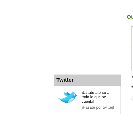
Ot
Twitter
e
¡Estate atento a
todo lo que se
cuenta!
¡Pásate por twitter!