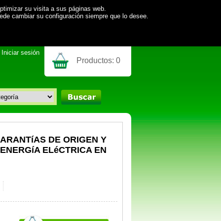
ptimizar su visita a sus páginas web.
uede cambiar su configuración siempre que lo desee.
Iniciar sesión
Productos:
0
ARANTíAS DE ORIGEN Y
 ENERGíA ELéCTRICA EN