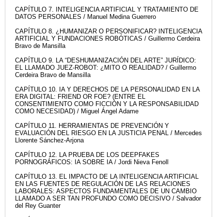
CAPÍTULO 7. INTELIGENCIA ARTIFICIAL Y TRATAMIENTO DE
DATOS PERSONALES / Manuel Medina Guerrero
CAPÍTULO 8. ¿HUMANIZAR O PERSONIFICAR? INTELIGENCIA
ARTIFICIAL Y FUNDACIONES ROBÓTICAS / Guillermo Cerdeira
Bravo de Mansilla
CAPÍTULO 9. LA “DESHUMANIZACIÓN DEL ARTE” JURÍDICO:
EL LLAMADO JUEZ-ROBOT: ¿MITO O REALIDAD? / Guillermo
Cerdeira Bravo de Mansilla
CAPÍTULO 10. IA Y DERECHOS DE LA PERSONALIDAD EN LA
ERA DIGITAL: FRIEND OR FOE? (ENTRE EL
CONSENTIMIENTO COMO FICCIÓN Y LA RESPONSABILIDAD
COMO NECESIDAD) / Miguel Ángel Adame
CAPÍTULO 11. HERRAMIENTAS DE PREVENCIÓN Y
EVALUACIÓN DEL RIESGO EN LA JUSTICIA PENAL / Mercedes
Llorente Sánchez-Arjona
CAPÍTULO 12. LA PRUEBA DE LOS DEEPFAKES
PORNOGRÁFICOS: IA SOBRE IA / Jordi Nieva Fenoll
CAPÍTULO 13. EL IMPACTO DE LA INTELIGENCIA ARTIFICIAL
EN LAS FUENTES DE REGULACIÓN DE LAS RELACIONES
LABORALES: ASPECTOS FUNDAMENTALES DE UN CAMBIO
LLAMADO A SER TAN PROFUNDO COMO DECISIVO / Salvador
del Rey Guanter