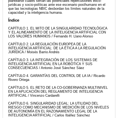
plantearse cuáles serían las potenciales repercusiones ético-
jurídicas y socio-políticas ante ese escenario posthumano en el
que las tecnologías NBIC desbordan los límites naturales de la
capacidad y la inteligencia humana.
Índice
CAPÍTULO 1. EL MITO DE LA SINGULARIDAD TECNOLÓGICA
Y EL ALINEAMIENTO DE LA INTELIGENCIA ARTIFICIAL CON
LOS VALORES HUMANOS / Fernando H. Llano Alonso
CAPÍTULO 2. LA REGULACIÓN EUROPEA DE LA
INTELIGENCIA ARTIFICIAL: DE LA ÉTICA A LA REGULACIÓN
JURÍDICA / Moisés Barrio Andrés
CAPÍTULO 3. LA INTEGRACIÓN DE LOS SISTEMAS DE
INTELIGENCIA ARTIFICIAL EN LA ROBÓTICA Y SUS
CONSECUENCIAS / Antonio José Sánchez Sáez
CAPÍTULO 4. GARANTÍAS DEL CONTROL DE LA IA / Ricardo
Rivero Ortega
CAPÍTULO 5. EL RETO DE LA CO-GOBERNANZA MULTINIVEL
EN LA APLICACIÓN DEL REGLAMENTO DE INTELIGENCIA
ARTIFICIAL / Vincenzo Cardarelli
CAPÍTULO 6. SINGULARIDAD LEGAL: LA UTILIDAD DEL
RIESGO COMO MECANISMO DE MEDICIÓN DE LOS NIVELES
DE AUTONOMÍA EN EL RAZONAMIENTO LEGAL DE LA
INTELIGENCIA ARTIFICIAL / Carlos Ibáñez Sánchez