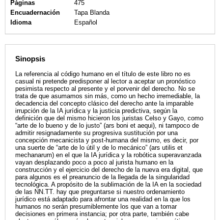
Páginas
475
Encuadernación
Tapa Blanda
Idioma
Español
Sinopsis
La referencia al código humano en el título de este libro no es
casual ni pretende predisponer al lector a aceptar un pronóstico
pesimista respecto al presente y el porvenir del derecho. No se
trata de que asumamos sin más, como un hecho irremediable, la
decadencia del concepto clásico del derecho ante la imparable
irrupción de la IA jurídica y la justicia predictiva, según la
definición que del mismo hicieron los juristas Celso y Gayo, como
“arte de lo bueno y de lo justo” (ars boni et aequi), ni tampoco de
admitir resignadamente su progresiva sustitución por una
concepción mecanicista y post-humana del mismo, es decir, por
una suerte de “arte de lo útil y de lo mecánico” (ars utilis et
mechanarum) en el que la IA jurídica y la robótica superavanzada
vayan desplazando poco a poco al jurista humano en la
construcción y el ejercicio del derecho de la nueva era digital, que
para algunos es el preanuncio de la llegada de la singularidad
tecnológica. A propósito de la sublimación de la IA en la sociedad
de las NN.TT. hay que preguntarse si nuestro ordenamiento
jurídico está adaptado para afrontar una realidad en la que los
humanos no serán presumiblemente los que van a tomar
decisiones en primera instancia; por otra parte, también cabe