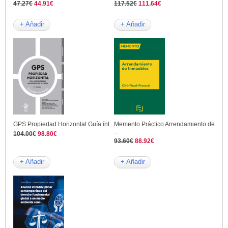
47.27€
44.91€
117.52€
111.64€
+ Añadir
+ Añadir
GPS Propiedad Horizontal Guía ínt...
Memento Práctico Arrendamiento de
...
104.00€
98.80€
93.60€
88.92€
+ Añadir
+ Añadir