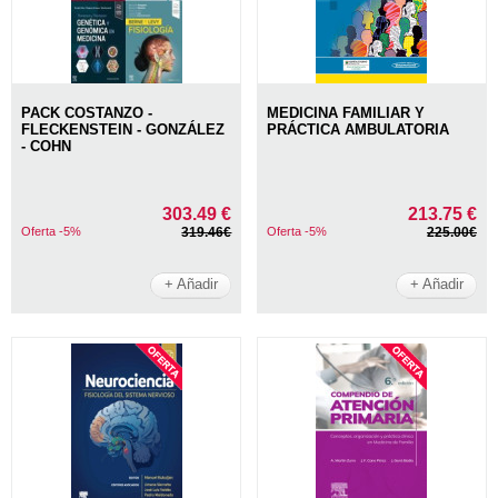
PACK COSTANZO -
MEDICINA FAMILIAR Y
FLECKENSTEIN - GONZÁLEZ
PRÁCTICA AMBULATORIA
- COHN
303.49 €
213.75 €
Oferta -5%
319.46€
Oferta -5%
225.00€
+ Añadir
+ Añadir