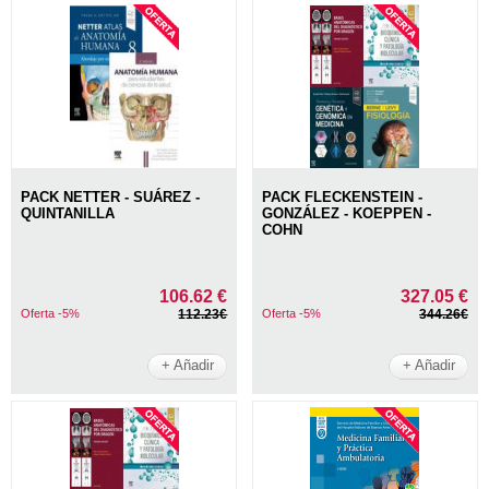
PACK NETTER - SUÁREZ -
PACK FLECKENSTEIN -
QUINTANILLA
GONZÁLEZ - KOEPPEN -
COHN
106.62 €
327.05 €
Oferta -5%
112.23€
Oferta -5%
344.26€
+ Añadir
+ Añadir