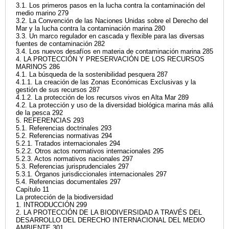
3.1. Los primeros pasos en la lucha contra la contaminación del
medio marino 279
3.2. La Convención de las Naciones Unidas sobre el Derecho del
Mar y la lucha contra la contaminación marina 280
3.3. Un marco regulador en cascada y flexible para las diversas
fuentes de contaminación 282
3.4. Los nuevos desafíos en materia de contaminación marina 285
4. LA PROTECCIÓN Y PRESERVACIÓN DE LOS RECURSOS
MARINOS 286
4.1. La búsqueda de la sostenibilidad pesquera 287
4.1.1. La creación de las Zonas Económicas Exclusivas y la
gestión de sus recursos 287
4.1.2. La protección de los recursos vivos en Alta Mar 289
4.2. La protección y uso de la diversidad biológica marina más allá
de la pesca 292
5. REFERENCIAS 293
5.1. Referencias doctrinales 293
5.2. Referencias normativas 294
5.2.1. Tratados internacionales 294
5.2.2. Otros actos normativos internacionales 295
5.2.3. Actos normativos nacionales 297
5.3. Referencias jurisprudenciales 297
5.3.1. Órganos jurisdiccionales internacionales 297
5.4. Referencias documentales 297
Capítulo 11
La protección de la biodiversidad
1. INTRODUCCIÓN 299
2. LA PROTECCIÓN DE LA BIODIVERSIDAD A TRAVÉS DEL
DESARROLLO DEL DERECHO INTERNACIONAL DEL MEDIO
AMBIENTE 301