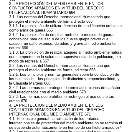
3. LA PROTECCIÓN DEL MEDIO AMBIENTE EN LOS
CONFLICTOS ARMADOS EN VIRTUD DEL DERECHO
INTERNACIONAL HUMANITARIO 664
3.1. Las normas del Derecho Internacional Humanitario que
protegen el medio ambiente de forma directa 665
3.1.1. La prohibición de utilizar técnicas de modificación ambiental
como arma de guerra 665
3.1.2. La prohibición de emplear métodos o medios de guerra
concebidos para causar, o de los cuales quepa prever que
causen, un daño extenso, duradero y grave al medio ambiente
natural 666
3.1.3. La prohibición de realizar ataques al medio ambiente natural
que comprometan la salud o la supervivencia de la población, o a
modo de represalia 667
3.2. Las normas del Derecho Internacional Humanitario que
protegen el medio ambiente de forma indirecta 668
3.2.1. Los principios y normas generales sobre la conducción de
las hostilidades: los principios de distinción y proporcionalidad, y
la Cláusula Martens 668
3.2.2. Las normas que protegen determinados bienes de carácter
civil relacionados con el medio ambiente 670
3.2.3. Las normas que prohíben o restringen el uso de ciertas
armas 670
4. LA PROTECCIÓN DEL MEDIO AMBIENTE EN LOS
CONFLICTOS ARMADOS EN VIRTUD DEL DERECHO
INTERNACIONAL DEL MEDIO AMBIENTE 671
4.1. El principio general: la aplicación de los tratados
internacionales de protección del medio ambiente no se termina ni
se suspende automáticamente en tiempo de conflicto armado 674
4.2. Los principios para determinar la continuidad o no en la