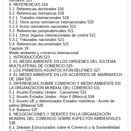
humanos 513
5. REFERENCIAS 516
5.1. Referencias doctrinales 516
5.2. Referencias normativas 518
5.2.1. Tratados internacionales 518
5.2.2. Otros actos normativos internacionales 520
5.2.3. Actos normativos nacionales 521
5.3. Referencias jurisprudenciales 521
5.3.1. Otros órganos internacionales de control 521
5.3.2. Tribunales nacionales 521
5.4. Referencias documentales 521
Capítulo 19
Medio ambiente y comercio internacional
1. INTRODUCCIÓN 523
2. EL MEDIO AMBIENTE EN LOS ORÍGENES DEL SISTEMA
MULTILATERAL DE COMERCIO 525
3. LOS PRIMEROS ASUNTOS ATÚN-DELFINES 527
4. EL MEDIO AMBIENTE EN LOS ACUERDOS DE MARRAKECH
DE 1994 529
5. DIFERENCIAS SOBRE COMERCIO Y MEDIO AMBIENTE EN
LA ORGANIZACIÓN MUNDIAL DEL COMERCIO 531
5.1. Asunto Estados Unidos - Camarones 531
5.2. Asunto Estados Unidos - Atún II (México) 534
5.3. Asunto UE y determinados Estados miembros - Aceite de
palma (Malasia) 535
5.4. Balance 537
6. NEGOCIACIONES Y DEBATES EN LA ORGANIZACIÓN
MUNDIAL DEL COMERCIO SOBRE ASPECTOS AMBIENTALES
538
6.1. Debates Estructurados sobre el Comercio y la Sostenibilidad