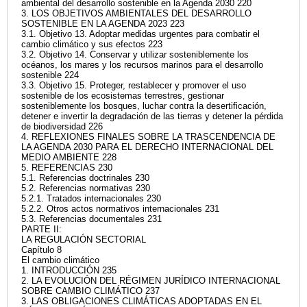
ambiental del desarrollo sostenible en la Agenda 2030 220
3. LOS OBJETIVOS AMBIENTALES DEL DESARROLLO
SOSTENIBLE EN LA AGENDA 2023 223
3.1. Objetivo 13. Adoptar medidas urgentes para combatir el
cambio climático y sus efectos 223
3.2. Objetivo 14. Conservar y utilizar sosteniblemente los
océanos, los mares y los recursos marinos para el desarrollo
sostenible 224
3.3. Objetivo 15. Proteger, restablecer y promover el uso
sostenible de los ecosistemas terrestres, gestionar
sosteniblemente los bosques, luchar contra la desertificación,
detener e invertir la degradación de las tierras y detener la pérdida
de biodiversidad 226
4. REFLEXIONES FINALES SOBRE LA TRASCENDENCIA DE
LA AGENDA 2030 PARA EL DERECHO INTERNACIONAL DEL
MEDIO AMBIENTE 228
5. REFERENCIAS 230
5.1. Referencias doctrinales 230
5.2. Referencias normativas 230
5.2.1. Tratados internacionales 230
5.2.2. Otros actos normativos internacionales 231
5.3. Referencias documentales 231
PARTE II:
LA REGULACIÓN SECTORIAL
Capítulo 8
El cambio climático
1. INTRODUCCIÓN 235
2. LA EVOLUCIÓN DEL RÉGIMEN JURÍDICO INTERNACIONAL
SOBRE CAMBIO CLIMÁTICO 237
3. LAS OBLIGACIONES CLIMÁTICAS ADOPTADAS EN EL