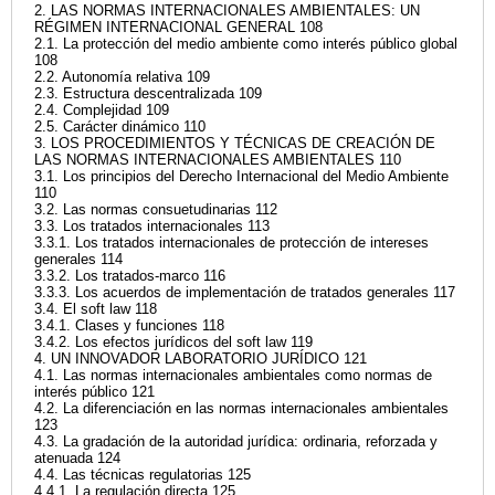
2. LAS NORMAS INTERNACIONALES AMBIENTALES: UN
RÉGIMEN INTERNACIONAL GENERAL 108
2.1. La protección del medio ambiente como interés público global
108
2.2. Autonomía relativa 109
2.3. Estructura descentralizada 109
2.4. Complejidad 109
2.5. Carácter dinámico 110
3. LOS PROCEDIMIENTOS Y TÉCNICAS DE CREACIÓN DE
LAS NORMAS INTERNACIONALES AMBIENTALES 110
3.1. Los principios del Derecho Internacional del Medio Ambiente
110
3.2. Las normas consuetudinarias 112
3.3. Los tratados internacionales 113
3.3.1. Los tratados internacionales de protección de intereses
generales 114
3.3.2. Los tratados-marco 116
3.3.3. Los acuerdos de implementación de tratados generales 117
3.4. El soft law 118
3.4.1. Clases y funciones 118
3.4.2. Los efectos jurídicos del soft law 119
4. UN INNOVADOR LABORATORIO JURÍDICO 121
4.1. Las normas internacionales ambientales como normas de
interés público 121
4.2. La diferenciación en las normas internacionales ambientales
123
4.3. La gradación de la autoridad jurídica: ordinaria, reforzada y
atenuada 124
4.4. Las técnicas regulatorias 125
4.4.1. La regulación directa 125