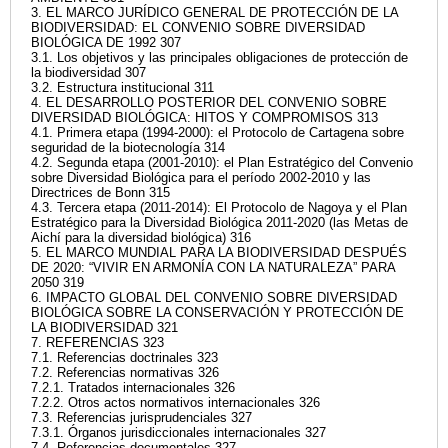
3. EL MARCO JURÍDICO GENERAL DE PROTECCIÓN DE LA
BIODIVERSIDAD: EL CONVENIO SOBRE DIVERSIDAD
BIOLÓGICA DE 1992 307
3.1. Los objetivos y las principales obligaciones de protección de
la biodiversidad 307
3.2. Estructura institucional 311
4. EL DESARROLLO POSTERIOR DEL CONVENIO SOBRE
DIVERSIDAD BIOLÓGICA: HITOS Y COMPROMISOS 313
4.1. Primera etapa (1994-2000): el Protocolo de Cartagena sobre
seguridad de la biotecnología 314
4.2. Segunda etapa (2001-2010): el Plan Estratégico del Convenio
sobre Diversidad Biológica para el período 2002-2010 y las
Directrices de Bonn 315
4.3. Tercera etapa (2011-2014): El Protocolo de Nagoya y el Plan
Estratégico para la Diversidad Biológica 2011-2020 (las Metas de
Aichí para la diversidad biológica) 316
5. EL MARCO MUNDIAL PARA LA BIODIVERSIDAD DESPUÉS
DE 2020: “VIVIR EN ARMONÍA CON LA NATURALEZA” PARA
2050 319
6. IMPACTO GLOBAL DEL CONVENIO SOBRE DIVERSIDAD
BIOLÓGICA SOBRE LA CONSERVACIÓN Y PROTECCIÓN DE
LA BIODIVERSIDAD 321
7. REFERENCIAS 323
7.1. Referencias doctrinales 323
7.2. Referencias normativas 326
7.2.1. Tratados internacionales 326
7.2.2. Otros actos normativos internacionales 326
7.3. Referencias jurisprudenciales 327
7.3.1. Órganos jurisdiccionales internacionales 327
7.4. Referencias documentales 327