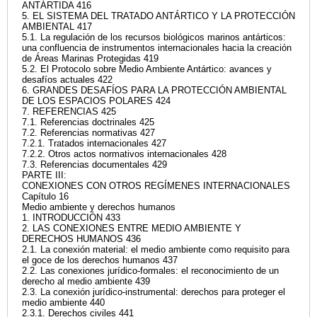
ANTÁRTIDA 416
5. EL SISTEMA DEL TRATADO ANTÁRTICO Y LA PROTECCIÓN
AMBIENTAL 417
5.1. La regulación de los recursos biológicos marinos antárticos:
una confluencia de instrumentos internacionales hacia la creación
de Áreas Marinas Protegidas 419
5.2. El Protocolo sobre Medio Ambiente Antártico: avances y
desafíos actuales 422
6. GRANDES DESAFÍOS PARA LA PROTECCIÓN AMBIENTAL
DE LOS ESPACIOS POLARES 424
7. REFERENCIAS 425
7.1. Referencias doctrinales 425
7.2. Referencias normativas 427
7.2.1. Tratados internacionales 427
7.2.2. Otros actos normativos internacionales 428
7.3. Referencias documentales 429
PARTE III:
CONEXIONES CON OTROS REGÍMENES INTERNACIONALES
Capítulo 16
Medio ambiente y derechos humanos
1. INTRODUCCIÓN 433
2. LAS CONEXIONES ENTRE MEDIO AMBIENTE Y
DERECHOS HUMANOS 436
2.1. La conexión material: el medio ambiente como requisito para
el goce de los derechos humanos 437
2.2. Las conexiones jurídico-formales: el reconocimiento de un
derecho al medio ambiente 439
2.3. La conexión jurídico-instrumental: derechos para proteger el
medio ambiente 440
2.3.1. Derechos civiles 441