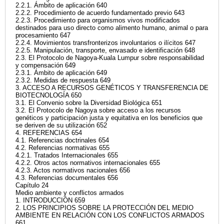
2.2.1. Ámbito de aplicación 640
2.2.2. Procedimiento de acuerdo fundamentado previo 643
2.2.3. Procedimiento para organismos vivos modificados
destinados para uso directo como alimento humano, animal o para
procesamiento 647
2.2.4. Movimientos transfronterizos involuntarios o ilícitos 647
2.2.5. Manipulación, transporte, envasado e identificación 648
2.3. El Protocolo de Nagoya-Kuala Lumpur sobre responsabilidad
y compensación 649
2.3.1. Ámbito de aplicación 649
2.3.2. Medidas de respuesta 649
3. ACCESO A RECURSOS GENÉTICOS Y TRANSFERENCIA DE
BIOTECNOLOGÍA 650
3.1. El Convenio sobre la Diversidad Biológica 651
3.2. El Protocolo de Nagoya sobre acceso a los recursos
genéticos y participación justa y equitativa en los beneficios que
se deriven de su utilización 652
4. REFERENCIAS 654
4.1. Referencias doctrinales 654
4.2. Referencias normativas 655
4.2.1. Tratados Internacionales 655
4.2.2. Otros actos normativos internacionales 655
4.2.3. Actos normativos nacionales 656
4.3. Referencias documentales 656
Capítulo 24
Medio ambiente y conflictos armados
1. INTRODUCCIÓN 659
2. LOS PRINCIPIOS SOBRE LA PROTECCIÓN DEL MEDIO
AMBIENTE EN RELACIÓN CON LOS CONFLICTOS ARMADOS
661