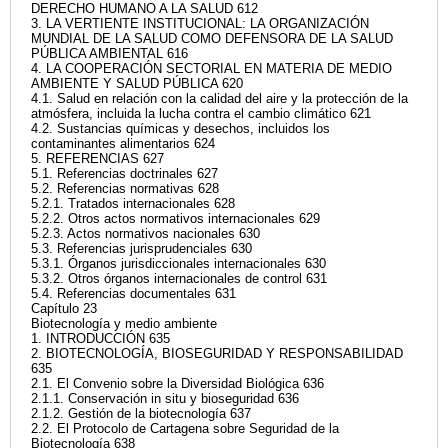
DERECHO HUMANO A LA SALUD 612
3. LA VERTIENTE INSTITUCIONAL: LA ORGANIZACIÓN
MUNDIAL DE LA SALUD COMO DEFENSORA DE LA SALUD
PÚBLICA AMBIENTAL 616
4. LA COOPERACIÓN SECTORIAL EN MATERIA DE MEDIO
AMBIENTE Y SALUD PÚBLICA 620
4.1. Salud en relación con la calidad del aire y la protección de la
atmósfera, incluida la lucha contra el cambio climático 621
4.2. Sustancias químicas y desechos, incluidos los
contaminantes alimentarios 624
5. REFERENCIAS 627
5.1. Referencias doctrinales 627
5.2. Referencias normativas 628
5.2.1. Tratados internacionales 628
5.2.2. Otros actos normativos internacionales 629
5.2.3. Actos normativos nacionales 630
5.3. Referencias jurisprudenciales 630
5.3.1. Órganos jurisdiccionales internacionales 630
5.3.2. Otros órganos internacionales de control 631
5.4. Referencias documentales 631
Capítulo 23
Biotecnología y medio ambiente
1. INTRODUCCIÓN 635
2. BIOTECNOLOGÍA, BIOSEGURIDAD Y RESPONSABILIDAD
635
2.1. El Convenio sobre la Diversidad Biológica 636
2.1.1. Conservación in situ y bioseguridad 636
2.1.2. Gestión de la biotecnología 637
2.2. El Protocolo de Cartagena sobre Seguridad de la
Biotecnología 638