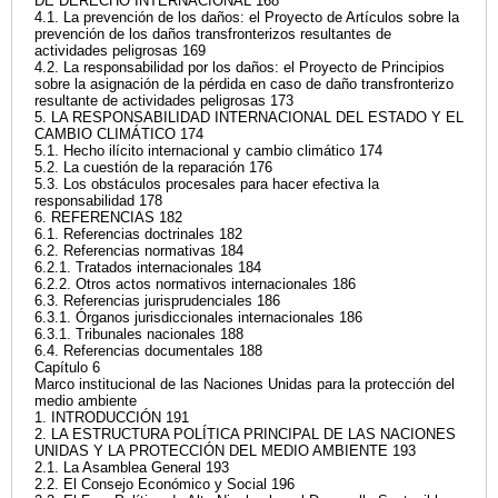
DE DERECHO INTERNACIONAL 168
4.1. La prevención de los daños: el Proyecto de Artículos sobre la
prevención de los daños transfronterizos resultantes de
actividades peligrosas 169
4.2. La responsabilidad por los daños: el Proyecto de Principios
sobre la asignación de la pérdida en caso de daño transfronterizo
resultante de actividades peligrosas 173
5. LA RESPONSABILIDAD INTERNACIONAL DEL ESTADO Y EL
CAMBIO CLIMÁTICO 174
5.1. Hecho ilícito internacional y cambio climático 174
5.2. La cuestión de la reparación 176
5.3. Los obstáculos procesales para hacer efectiva la
responsabilidad 178
6. REFERENCIAS 182
6.1. Referencias doctrinales 182
6.2. Referencias normativas 184
6.2.1. Tratados internacionales 184
6.2.2. Otros actos normativos internacionales 186
6.3. Referencias jurisprudenciales 186
6.3.1. Órganos jurisdiccionales internacionales 186
6.3.1. Tribunales nacionales 188
6.4. Referencias documentales 188
Capítulo 6
Marco institucional de las Naciones Unidas para la protección del
medio ambiente
1. INTRODUCCIÓN 191
2. LA ESTRUCTURA POLÍTICA PRINCIPAL DE LAS NACIONES
UNIDAS Y LA PROTECCIÓN DEL MEDIO AMBIENTE 193
2.1. La Asamblea General 193
2.2. El Consejo Económico y Social 196