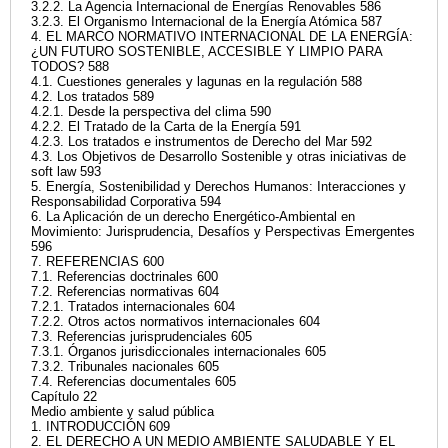
3.2.2. La Agencia Internacional de Energías Renovables 586
3.2.3. El Organismo Internacional de la Energía Atómica 587
4. EL MARCO NORMATIVO INTERNACIONAL DE LA ENERGÍA:
¿UN FUTURO SOSTENIBLE, ACCESIBLE Y LIMPIO PARA
TODOS? 588
4.1. Cuestiones generales y lagunas en la regulación 588
4.2. Los tratados 589
4.2.1. Desde la perspectiva del clima 590
4.2.2. El Tratado de la Carta de la Energía 591
4.2.3. Los tratados e instrumentos de Derecho del Mar 592
4.3. Los Objetivos de Desarrollo Sostenible y otras iniciativas de
soft law 593
5. Energía, Sostenibilidad y Derechos Humanos: Interacciones y
Responsabilidad Corporativa 594
6. La Aplicación de un derecho Energético-Ambiental en
Movimiento: Jurisprudencia, Desafíos y Perspectivas Emergentes
596
7. REFERENCIAS 600
7.1. Referencias doctrinales 600
7.2. Referencias normativas 604
7.2.1. Tratados internacionales 604
7.2.2. Otros actos normativos internacionales 604
7.3. Referencias jurisprudenciales 605
7.3.1. Órganos jurisdiccionales internacionales 605
7.3.2. Tribunales nacionales 605
7.4. Referencias documentales 605
Capítulo 22
Medio ambiente y salud pública
1. INTRODUCCIÓN 609
2. EL DERECHO A UN MEDIO AMBIENTE SALUDABLE Y EL