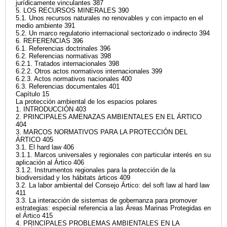
jurídicamente vinculantes 387
5. LOS RECURSOS MINERALES 390
5.1. Unos recursos naturales no renovables y con impacto en el
medio ambiente 391
5.2. Un marco regulatorio internacional sectorizado o indirecto 394
6. REFERENCIAS 396
6.1. Referencias doctrinales 396
6.2. Referencias normativas 398
6.2.1. Tratados internacionales 398
6.2.2. Otros actos normativos internacionales 399
6.2.3. Actos normativos nacionales 400
6.3. Referencias documentales 401
Capítulo 15
La protección ambiental de los espacios polares
1. INTRODUCCIÓN 403
2. PRINCIPALES AMENAZAS AMBIENTALES EN EL ÁRTICO
404
3. MARCOS NORMATIVOS PARA LA PROTECCIÓN DEL
ÁRTICO 405
3.1. El hard law 406
3.1.1. Marcos universales y regionales con particular interés en su
aplicación al Ártico 406
3.1.2. Instrumentos regionales para la protección de la
biodiversidad y los hábitats árticos 409
3.2. La labor ambiental del Consejo Ártico: del soft law al hard law
411
3.3. La interacción de sistemas de gobernanza para promover
estrategias: especial referencia a las Áreas Marinas Protegidas en
el Ártico 415
4. PRINCIPALES PROBLEMAS AMBIENTALES EN LA