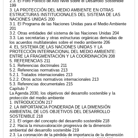
2.3. El Foro Político de Alto Nivel sobre el Desarrollo Sostenible
199
3. LA PROTECCIÓN DEL MEDIO AMBIENTE EN OTRAS
ESTRUCTURAS INSTITUCIONALES DEL SISTEMA DE LAS
NACIONES UNIDAS 200
3.1. El Programa de las Naciones Unidas para el Medio Ambiente
201
3.2. Otras entidades del sistema de las Naciones Unidas 204
3.3. Las secretarías y otras estructuras orgánicas derivadas de
los acuerdos multilaterales sobre el medio ambiente 206
4. EL SISTEMA DE LAS NACIONES UNIDAS Y LA
PROTECCIÓN INTERNACIONAL DEL MEDIO AMBIENTE:
ENTRE LA FRAGMENTACIÓN Y LA COORDINACIÓN 208
5. REFERENCIAS 211
5.1. Referencias doctrinales 211
5.2. Referencias normativas 213
5.2.1. Tratados internacionales 213
5.2.2. Otros actos normativos internacionales 213
5.3. Referencias documentales 215
Capítulo 7
La Agenda 2030, los objetivos del desarrollo sostenible y la
protección del medio ambiente
1. INTRODUCCIÓN 217
2. LA IMPORTANCIA PONDERADA DE LA DIMENSIÓN
AMBIENTAL DE LOS OBJETIVOS DEL DESARROLLO
SOSTENIBLE 218
2.1. El origen del concepto del desarrollo sostenible 218
2.2. Hacia la minusvaloración progresiva de la dimensión
ambiental del desarrollo sostenible 219
2.3. La coronación de la pérdida de importancia de la dimensión