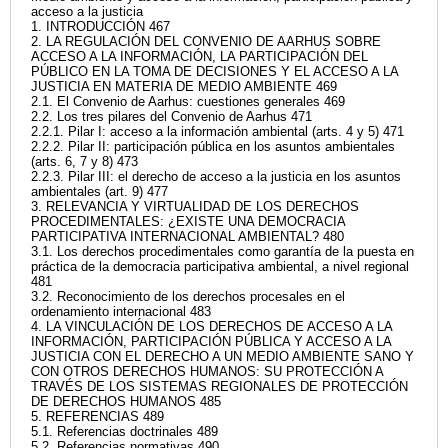
acceso a la justicia
1. INTRODUCCIÓN 467
2. LA REGULACIÓN DEL CONVENIO DE AARHUS SOBRE
ACCESO A LA INFORMACIÓN, LA PARTICIPACIÓN DEL
PÚBLICO EN LA TOMA DE DECISIONES Y EL ACCESO A LA
JUSTICIA EN MATERIA DE MEDIO AMBIENTE 469
2.1. El Convenio de Aarhus: cuestiones generales 469
2.2. Los tres pilares del Convenio de Aarhus 471
2.2.1. Pilar I: acceso a la información ambiental (arts. 4 y 5) 471
2.2.2. Pilar II: participación pública en los asuntos ambientales
(arts. 6, 7 y 8) 473
2.2.3. Pilar III: el derecho de acceso a la justicia en los asuntos
ambientales (art. 9) 477
3. RELEVANCIA Y VIRTUALIDAD DE LOS DERECHOS
PROCEDIMENTALES: ¿EXISTE UNA DEMOCRACIA
PARTICIPATIVA INTERNACIONAL AMBIENTAL? 480
3.1. Los derechos procedimentales como garantía de la puesta en
práctica de la democracia participativa ambiental, a nivel regional
481
3.2. Reconocimiento de los derechos procesales en el
ordenamiento internacional 483
4. LA VINCULACIÓN DE LOS DERECHOS DE ACCESO A LA
INFORMACIÓN, PARTICIPACIÓN PÚBLICA Y ACCESO A LA
JUSTICIA CON EL DERECHO A UN MEDIO AMBIENTE SANO Y
CON OTROS DERECHOS HUMANOS: SU PROTECCIÓN A
TRAVÉS DE LOS SISTEMAS REGIONALES DE PROTECCIÓN
DE DERECHOS HUMANOS 485
5. REFERENCIAS 489
5.1. Referencias doctrinales 489
5.2. Referencias normativas 490