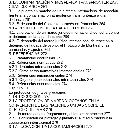
3. LA CONTAMINACIÓN ATMOSFÉRICA TRANSFRONTERIZA A
GRAN DISTANCIA 261
3.1. La puesta en marcha de un sistema internacional de reacción
frente a la contaminación atmosférica transfronteriza a gran
distancia 261
3.2. El desarrollo del Convenio a través de Protocolos 264
4. LA PROTECCIÓN DE LA CAPA DE OZONO 267
4.1. La creación de un marco jurídico internacional de lucha contra
el deterioro de la capa de ozono 268
4.2. El desarrollo del marco jurídico internacional de reacción al
deterioro de la capa de ozono: el Protocolo de Montreal y las
enmiendas y ajustes 269
5. REFERENCIAS 272
5.1. Referencias doctrinales 272
5.2. Referencias normativas 272
5.2.1. Tratados internacionales 272
5.2.2. Otros actos normativos internacionales 273
5.3. Referencias jurisprudenciales 274
5.3.1. Órganos jurisdiccionales internacionales 274
5.4. Referencias documentales 274
Capítulo 10
La protección de mares y océanos
1. INTRODUCCIÓN 275
2. LA PROTECCIÓN DE MARES Y OCÉANOS EN LA
CONVENCIÓN DE LAS NACIONES UNIDAS SOBRE EL
DERECHO DEL MAR 276
2.1. Un marco general fragmentado, abierto e incompleto 277
2.2. La obligación de proteger y preservar el medio marino y la
cooperación internacional 278
3. LA LUCHA CONTRA LA CONTAMINACIÓN 279