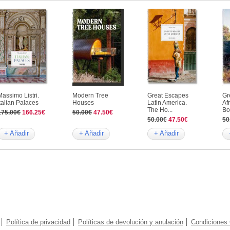
Massimo Listri.
Modern Tree
Great Escapes
Gr
Italian Palaces
Houses
Latin America.
Af
The Ho...
Bo
175.00€
166.25€
50.00€
47.50€
50.00€
47.50€
50
+ Añadir
+ Añadir
+ Añadir
Política de privacidad
Políticas de devolución y anulación
Condiciones 