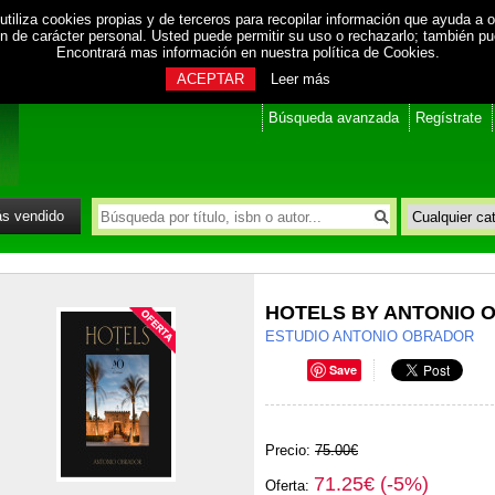
utiliza cookies propias y de terceros para recopilar información que ayuda a o
ión de carácter personal. Usted puede permitir su uso o rechazarlo; también p
Encontrará mas información en nuestra
política de Cookies
.
ACEPTAR
Leer más
Búsqueda avanzada
Regístrate
s vendido
HOTELS BY ANTONIO 
ESTUDIO ANTONIO OBRADOR
Save
Precio:
75.00€
71.25€ (-5%)
Oferta: