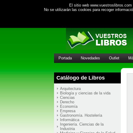
El sitio web www.vuestroslibros.com 
No se utilizarán las cookies para recoger informac
Portada
Novedades
Outlet
Má
Catálogo de Libros
Arquitectura
Biología y ciencias de la vida
Ciencias
Derecho
Economía
Empresa
Gastronomía. Hostelería
Informática
Ingeniería. Ciencias de la
Industria