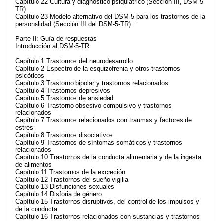
Capítulo 22 Cultura y diagnóstico psiquiátrico (Sección III, DSM-5-
TR)
Capítulo 23 Modelo alternativo del DSM-5 para los trastornos de la
personalidad (Sección III del DSM-5-TR)
Parte II: Guía de respuestas
Introducción al DSM-5-TR
Capítulo 1 Trastornos del neurodesarrollo
Capítulo 2 Espectro de la esquizofrenia y otros trastornos
psicóticos
Capítulo 3 Trastorno bipolar y trastornos relacionados
Capítulo 4 Trastornos depresivos
Capítulo 5 Trastornos de ansiedad
Capítulo 6 Trastorno obsesivo-compulsivo y trastornos
relacionados
Capítulo 7 Trastornos relacionados con traumas y factores de
estrés
Capítulo 8 Trastornos disociativos
Capítulo 9 Trastornos de síntomas somáticos y trastornos
relacionados
Capítulo 10 Trastornos de la conducta alimentaria y de la ingesta
de alimentos
Capítulo 11 Trastornos de la excreción
Capítulo 12 Trastornos del sueño-vigilia
Capítulo 13 Disfunciones sexuales
Capítulo 14 Disforia de género
Capítulo 15 Trastornos disruptivos, del control de los impulsos y
de la conducta
Capítulo 16 Trastornos relacionados con sustancias y trastornos