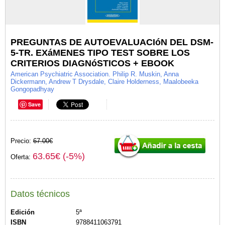
PREGUNTAS DE AUTOEVALUACIóN DEL DSM-
5-TR. EXáMENES TIPO TEST SOBRE LOS
CRITERIOS DIAGNóSTICOS + EBOOK
American Psychiatric Association. Philip R. Muskin, Anna
Dickermann, Andrew T Drysdale, Claire Holderness, Maalobeeka
Gongopadhyay
Save
Precio:
67.00€
63.65€ (-5%)
Oferta:
Datos técnicos
Edición
5ª
ISBN
9788411063791