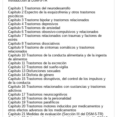
Introducción al DSM-5-TR
Capítulo 1 Trastornos del neurodesarrollo
Capítulo 2 Espectro de la esquizofrenia y otros trastornos
psicóticos
Capítulo 3 Trastorno bipolar y trastornos relacionados
Capítulo 4 Trastornos depresivos
Capítulo 5 Trastornos de ansiedad
Capítulo 6 Trastornos obsesivo-compulsivos y relacionados
Capítulo 7 Trastornos relacionados con traumas y factores de
estrés
Capítulo 8 Trastornos disociativos
Capítulo 9 Trastorno de síntomas somáticos y trastornos
relacionados
Capítulo 10 Trastornos de la conducta alimentaria y de la ingesta
de alimentos
Capítulo 11 Trastornos de la excreción
Capítulo 12 Trastornos del sueño-vigilia
Capítulo 13 Disfunciones sexuales
Capítulo 14 Disforia de género
Capítulo 15 Trastornos disruptivos, del control de los impulsos y
de la conducta
Capítulo 16 Trastornos relacionados con sustancias y trastornos
adictivos
Capítulo 17 Trastornos neurocognitivos
Capítulo 18 Trastornos de la personalidad
Capítulo 19 Trastornos parafílicos
Capítulo 20 Trastornos motores inducidos por medicamentos y
otros efectos adversos de los medicamentos
Capítulo 21 Medidas de evaluación (Sección III del DSM-5-TR)