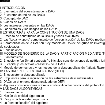
Índice
I INTRODUCCIÓN
1. Elementos del ecosistema de la DAO
2. El entorno de red de las DAOs
3. Concepto de DAO
4. Clases de DAOs
5. Los intereses presentes en las DAOs
6. Las ventajas y los riesgos de las DAOs
II ESTRUCTURAS PARA LA CONSTITUCIÓN DE UNA DAOS
1. Proceso de constitución de la DAOs y fases evolutivas
2. Las “Legal wrapers” como intento de “personificación” de las DAOs median
3. Caracterización de la DAO en “Ley modelo de DAOs” del grupo de investig
de sociedades
4. Conclusiones
III MODELO DE GOBIERNO DE LA DAO Y PARTICIPACIÓN MEDIANTE “
1. Planteamiento
2. El gobierno “en Smart contracts” e iniciales consideraciones de política jur
3. El capital y los activos –“assets”– de la DAO
4. Modelo de democracia y los riesgos de la descentralización (fatiga). Razon
IV LAS DAOS “DESCENTRALIZADAS” (DEFI)
1. El ecosistema descentralizado
2. Propuestas para la regulación de las estructuras descentralizadas
3. DAOs en el entorno descentralizado de DEFI
4. Algunas consideraciones sobre la sostenibilidad económica del protocolo/
V LAS DAOS ALGORÍTMICAS
1. Planteamiento
2. Noción de entidad algorítmica
3. Rasgos de la entidad algorítmica
4. La “personificación” del algoritmo