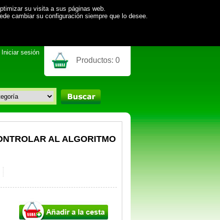
ptimizar su visita a sus páginas web.
uede cambiar su configuración siempre que lo desee.
Iniciar sesión
Productos:
0
CONTROLAR AL ALGORITMO