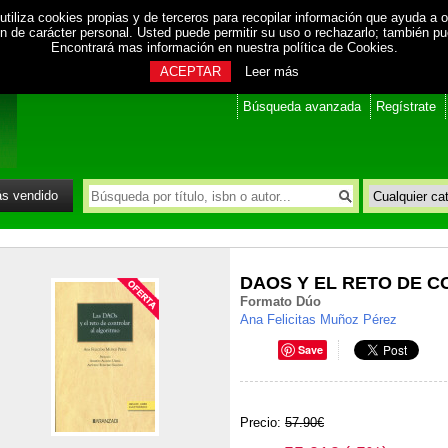
utiliza cookies propias y de terceros para recopilar información que ayuda a o
ión de carácter personal. Usted puede permitir su uso o rechazarlo; también p
Encontrará mas información en nuestra
política de Cookies
.
ACEPTAR
Leer más
Búsqueda avanzada
Regístrate
s vendido
DAOS Y EL RETO DE 
Formato Dúo
Ana Felicitas Muñoz Pérez
Save
Precio:
57.90€