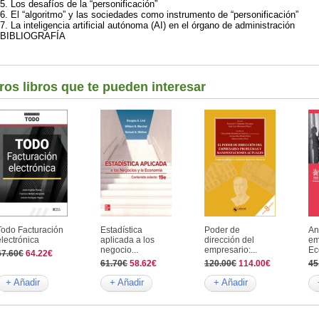
5. Los desafíos de la “personificación”
6. El “algoritmo” y las sociedades como instrumento de “personificación”
7. La inteligencia artificial autónoma (AI) en el órgano de administración
BIBLIOGRAFÍA
ros libros que te pueden interesar
Todo Facturación
Estadística
Poder de
An
electrónica
aplicada a los
dirección del
em
negocio...
empresario:...
Ec
67.60€
64.22€
61.70€
58.62€
120.00€
114.00€
45
+ Añadir
+ Añadir
+ Añadir