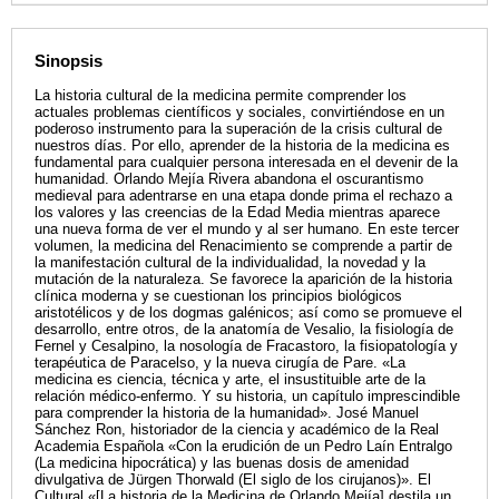
Sinopsis
La historia cultural de la medicina permite comprender los
actuales problemas científicos y sociales, convirtiéndose en un
poderoso instrumento para la superación de la crisis cultural de
nuestros días. Por ello, aprender de la historia de la medicina es
fundamental para cualquier persona interesada en el devenir de la
humanidad. Orlando Mejía Rivera abandona el oscurantismo
medieval para adentrarse en una etapa donde prima el rechazo a
los valores y las creencias de la Edad Media mientras aparece
una nueva forma de ver el mundo y al ser humano. En este tercer
volumen, la medicina del Renacimiento se comprende a partir de
la manifestación cultural de la individualidad, la novedad y la
mutación de la naturaleza. Se favorece la aparición de la historia
clínica moderna y se cuestionan los principios biológicos
aristotélicos y de los dogmas galénicos; así como se promueve el
desarrollo, entre otros, de la anatomía de Vesalio, la fisiología de
Fernel y Cesalpino, la nosología de Fracastoro, la fisiopatología y
terapéutica de Paracelso, y la nueva cirugía de Pare. «La
medicina es ciencia, técnica y arte, el insustituible arte de la
relación médico-enfermo. Y su historia, un capítulo imprescindible
para comprender la historia de la humanidad». José Manuel
Sánchez Ron, historiador de la ciencia y académico de la Real
Academia Española «Con la erudición de un Pedro Laín Entralgo
(La medicina hipocrática) y las buenas dosis de amenidad
divulgativa de Jürgen Thorwald (El siglo de los cirujanos)». El
Cultural «[La historia de la Medicina de Orlando Mejía] destila un