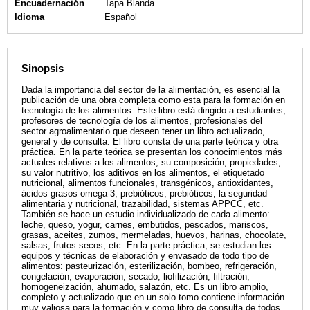
Encuadernación
Tapa Blanda
Idioma
Español
Sinopsis
Dada la importancia del sector de la alimentación, es esencial la
publicación de una obra completa como esta para la formación en
tecnología de los alimentos. Este libro está dirigido a estudiantes,
profesores de tecnología de los alimentos, profesionales del
sector agroalimentario que deseen tener un libro actualizado,
general y de consulta. El libro consta de una parte teórica y otra
práctica. En la parte teórica se presentan los conocimientos más
actuales relativos a los alimentos, su composición, propiedades,
su valor nutritivo, los aditivos en los alimentos, el etiquetado
nutricional, alimentos funcionales, transgénicos, antioxidantes,
ácidos grasos omega-3, prebióticos, prebióticos, la seguridad
alimentaria y nutricional, trazabilidad, sistemas APPCC, etc.
También se hace un estudio individualizado de cada alimento:
leche, queso, yogur, carnes, embutidos, pescados, mariscos,
grasas, aceites, zumos, mermeladas, huevos, harinas, chocolate,
salsas, frutos secos, etc. En la parte práctica, se estudian los
equipos y técnicas de elaboración y envasado de todo tipo de
alimentos: pasteurización, esterilización, bombeo, refrigeración,
congelación, evaporación, secado, liofilización, filtración,
homogeneización, ahumado, salazón, etc. Es un libro amplio,
completo y actualizado que en un solo tomo contiene información
muy valiosa para la formación y como libro de consulta de todos