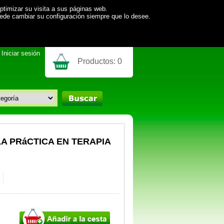
ptimizar su visita a sus páginas web.
uede cambiar su configuración siempre que lo desee.
Iniciar sesión
Productos:
0
A PRáCTICA EN TERAPIA