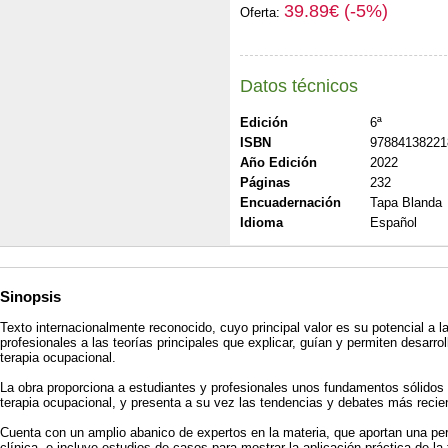
39.89€ (-5%)
Oferta:
Datos técnicos
Edición
6ª
ISBN
97884138221
Año Edición
2022
Páginas
232
Encuadernación
Tapa Blanda
Idioma
Español
Sinopsis
Texto internacionalmente reconocido, cuyo principal valor es su potencial a la
profesionales a las teorías principales que explicar, guían y permiten desarroll
terapia ocupacional.
La obra proporciona a estudiantes y profesionales unos fundamentos sólidos so
terapia ocupacional, y presenta a su vez las tendencias y debates más recie
Cuenta con un amplio abanico de expertos en la materia, que aportan una pers
clínica, e incluye estudios de casos para mostrar la aplicación práctica de la 