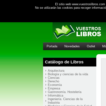
El sitio web www.vuestroslibros.com 
No se utilizarán las cookies para recoger informac
Portada
Novedades
Outlet
Má
Catálogo de Libros
Arquitectura
Biología y ciencias de la vida
Ciencias
Derecho
Economía
Empresa
Gastronomía. Hostelería
Informática
Ingeniería. Ciencias de la
Industria