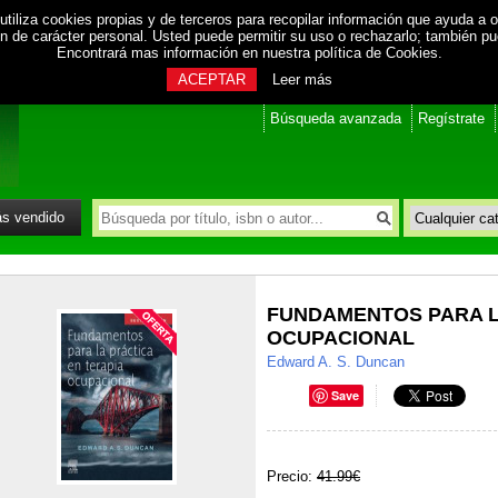
utiliza cookies propias y de terceros para recopilar información que ayuda a o
ión de carácter personal. Usted puede permitir su uso o rechazarlo; también p
Encontrará mas información en nuestra
política de Cookies
.
ACEPTAR
Leer más
Búsqueda avanzada
Regístrate
s vendido
FUNDAMENTOS PARA L
OCUPACIONAL
Edward A. S. Duncan
Save
Precio:
41.99€