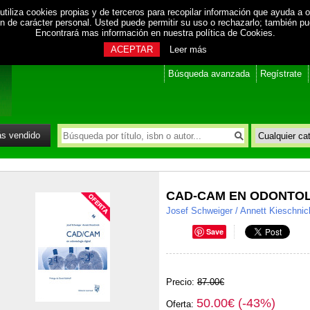
utiliza cookies propias y de terceros para recopilar información que ayuda a o
ión de carácter personal. Usted puede permitir su uso o rechazarlo; también p
Encontrará mas información en nuestra
política de Cookies
.
ACEPTAR
Leer más
Búsqueda avanzada
Regístrate
s vendido
CAD-CAM EN ODONTOL
Josef Schweiger / Annett Kieschnic
Save
Precio:
87.00€
50.00€ (-43%)
Oferta: