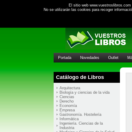
El sitio web www.vuestroslibros.com 
No se utilizarán las cookies para recoger informac
Portada
Novedades
Outlet
Má
Catálogo de Libros
Arquitectura
Biología y ciencias de la vida
Ciencias
Derecho
Economía
Empresa
Gastronomía. Hostelería
Informática
Ingeniería. Ciencias de la
Industria