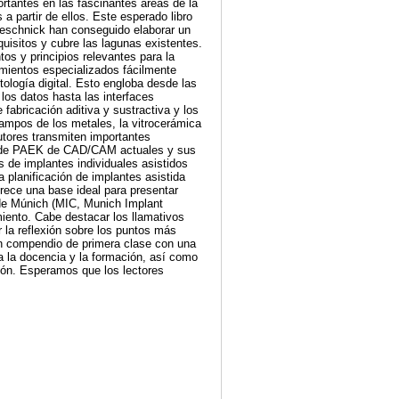
rtantes en las fascinantes áreas de la
 partir de ellos. Este esperado libro
ieschnick han conseguido elaborar un
uisitos y cubre las lagunas existentes.
tos y principios relevantes para la
imientos especializados fácilmente
ología digital. Esto engloba desde las
los datos hasta las interfaces
 fabricación aditiva y sustractiva y los
mpos de los metales, la vitrocerámica
autores transmiten importantes
tes de PAEK de CAD/CAM actuales y sus
s de implantes individuales asistidos
 planificación de implantes asistida
rece una base ideal para presentar
 de Múnich (MIC, Munich Implant
miento. Cabe destacar los llamativos
r la reflexión sobre los puntos más
e un compendio de primera clase con una
a la docencia y la formación, así como
ión. Esperamos que los lectores