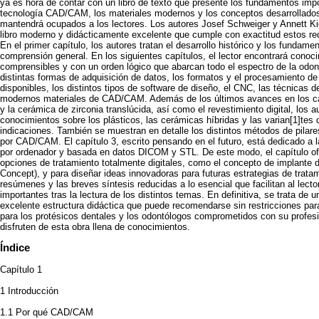
ya es hora de contar con un libro de texto que presente los fundamentos impo
tecnología CAD/CAM, los materiales modernos y los conceptos desarrollados a
mantendrá ocupados a los lectores. Los autores Josef Schweiger y Annett K
libro moderno y didácticamente excelente que cumple con exactitud estos req
En el primer capítulo, los autores tratan el desarrollo histórico y los fundamen
comprensión general. En los siguientes capítulos, el lector encontrará conoc
comprensibles y con un orden lógico que abarcan todo el espectro de la odont
distintas formas de adquisición de datos, los formatos y el procesamiento de 
disponibles, los distintos tipos de software de diseño, el CNC, las técnicas de
modernos materiales de CAD/CAM. Además de los últimos avances en los ca
y la cerámica de zirconia translúcida, así como el revestimiento digital, los 
conocimientos sobre los plásticos, las cerámicas híbridas y las varian[1]
indicaciones. También se muestran en detalle los distintos métodos de pilare
por CAD/CAM. El capítulo 3, escrito pensando en el futuro, está dedicado a la
por ordenador y basada en datos DICOM y STL. De este modo, el capítulo of
opciones de tratamiento totalmente digitales, como el concepto de implante
Concept), y para diseñar ideas innovadoras para futuras estrategias de trata
resúmenes y las breves síntesis reducidas a lo esencial que facilitan al lecto
importantes tras la lectura de los distintos temas. En definitiva, se trata d
excelente estructura didáctica que puede recomendarse sin restricciones par
para los protésicos dentales y los odontólogos comprometidos con su profes
disfruten de esta obra llena de conocimientos.
Índice
Capítulo 1
1 Introducción
1.1 Por qué CAD/CAM