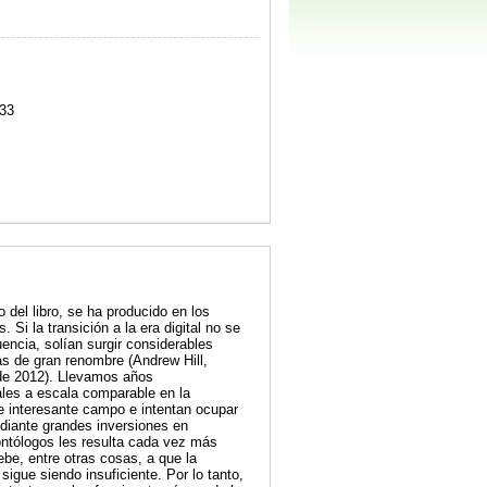
33
del libro, se ha producido en los
Si la transición a la era digital no se
ncia, solían surgir considerables
as de gran renombre (Andrew Hill,
 de 2012). Llevamos años
ales a escala comparable en la
te interesante campo e intentan ocupar
ediante grandes inversiones en
dontólogos les resulta cada vez más
ebe, entre otras cosas, a que la
igue siendo insuficiente. Por lo tanto,