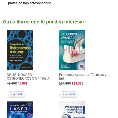
protésico implantosoportado
Otros libros que te pueden interesar
DRUG-INDUCED
Exodoncia Avanzada. Técnicas y
OSTEONECROSIS OF THE J...
Enf...
48.00€
45.60€
124.80€
118.56€
+ Añadir
+ Añadir