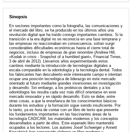
Sinopsis
En sectores importantes como la fotografía, las comunicaciones y
el mercado del libro, se ha producido en los últimos años una
revolución digital que ha traído consigo importantes cambios. Si la
transición a la era digital no se reconocía en una fase temprana y
las empresas no reaccionaban en consecuencia, solían surgir
considerables dificultades económicas hasta el cierre total de
negocios, incluso de empresas de gran renombre (Andrew Hill,
«Kodak in crisis - Snapshot of a humbled giant», Financial Times,
3 de abril de 2012). Llevamos años experimentando estos
cambios mediante la introducción de tecnologías digitales a
escala comparable en la odontología y la tecnología dental. Todos
los fabricantes han descubierto este interesante campo e intentan
ocupar una posición tecnológica de liderazgo en este mercado
orientado al futuro mediante grandes inversiones en investigación
y desarrollo. Sin embargo, a los protésicos dentales y a los
odontólogos les resulta cada vez más difícil orientarse en este
mercado innovador y en rápido desarrollo. Esto se debe, entre
otras cosas, a que la enseñanza de los conocimientos básicos
durante los estudios y la formación sigue siendo insuficiente. Por
lo tanto, ya es hora de contar con un libro de texto que presente
los fundamentos importantes en las fascinantes áreas de la
tecnología CAD/CAM, los materiales modernos y los conceptos
desarrollados a partir de ellos. Este esperado libro mantendrá
ocupados a los lectores. Los autores Josef Schweiger y Annett
Kieschnick han conseguido elaborar un libro moderno y