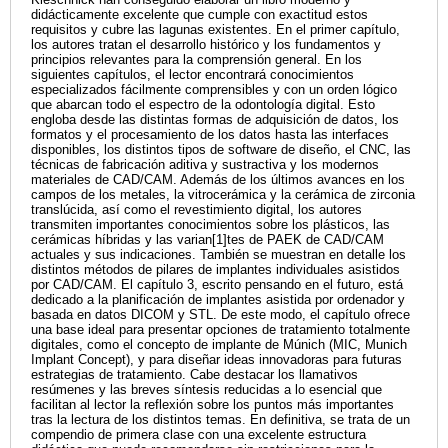
didácticamente excelente que cumple con exactitud estos
requisitos y cubre las lagunas existentes. En el primer capítulo,
los autores tratan el desarrollo histórico y los fundamentos y
principios relevantes para la comprensión general. En los
siguientes capítulos, el lector encontrará conocimientos
especializados fácilmente comprensibles y con un orden lógico
que abarcan todo el espectro de la odontología digital. Esto
engloba desde las distintas formas de adquisición de datos, los
formatos y el procesamiento de los datos hasta las interfaces
disponibles, los distintos tipos de software de diseño, el CNC, las
técnicas de fabricación aditiva y sustractiva y los modernos
materiales de CAD/CAM. Además de los últimos avances en los
campos de los metales, la vitrocerámica y la cerámica de zirconia
translúcida, así como el revestimiento digital, los autores
transmiten importantes conocimientos sobre los plásticos, las
cerámicas híbridas y las varian[1]tes de PAEK de CAD/CAM
actuales y sus indicaciones. También se muestran en detalle los
distintos métodos de pilares de implantes individuales asistidos
por CAD/CAM. El capítulo 3, escrito pensando en el futuro, está
dedicado a la planificación de implantes asistida por ordenador y
basada en datos DICOM y STL. De este modo, el capítulo ofrece
una base ideal para presentar opciones de tratamiento totalmente
digitales, como el concepto de implante de Múnich (MIC, Munich
Implant Concept), y para diseñar ideas innovadoras para futuras
estrategias de tratamiento. Cabe destacar los llamativos
resúmenes y las breves síntesis reducidas a lo esencial que
facilitan al lector la reflexión sobre los puntos más importantes
tras la lectura de los distintos temas. En definitiva, se trata de un
compendio de primera clase con una excelente estructura