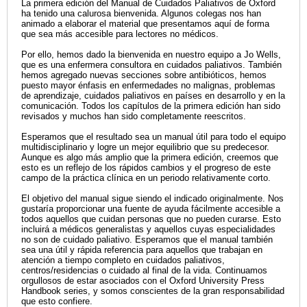
La primera edición del Manual de Cuidados Paliativos de Oxford
ha tenido una calurosa bienvenida. Algunos colegas nos han
animado a elaborar el material que presentamos aquí de forma
que sea más accesible para lectores no médicos.
Por ello, hemos dado la bienvenida en nuestro equipo a Jo Wells,
que es una enfermera consultora en cuidados paliativos. También
hemos agregado nuevas secciones sobre antibióticos, hemos
puesto mayor énfasis en enfermedades no malignas, problemas
de aprendizaje, cuidados paliativos en países en desarrollo y en la
comunicación. Todos los capítulos de la primera edición han sido
revisados y muchos han sido completamente reescritos.
Esperamos que el resultado sea un manual útil para todo el equipo
multidisciplinario y logre un mejor equilibrio que su predecesor.
Aunque es algo más amplio que la primera edición, creemos que
esto es un reflejo de los rápidos cambios y el progreso de este
campo de la práctica clínica en un periodo relativamente corto.
El objetivo del manual sigue siendo el indicado originalmente. Nos
gustaría proporcionar una fuente de ayuda fácilmente accesible a
todos aquellos que cuidan personas que no pueden curarse. Esto
incluirá a médicos generalistas y aquellos cuyas especialidades
no son de cuidado paliativo. Esperamos que el manual también
sea una útil y rápida referencia para aquellos que trabajan en
atención a tiempo completo en cuidados paliativos,
centros/residencias o cuidado al final de la vida. Continuamos
orgullosos de estar asociados con el Oxford University Press
Handbook series, y somos conscientes de la gran responsabilidad
que esto confiere.