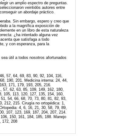
 elegir un amplio espectro de preguntas.
seleccionaron veintidós autores entre
conseguir un abordaje práctico.
peraba. Sin embargo, espero y creo que
ebido a la magnífica exposición de
blemente en un libro de esta naturaleza
rrecta: ¿ha intentado alguna vez
lacenta que satisfaga a todo
te, y con esperanza, para la
sea útil a todos nosotros afortunados
6, 57, 64, 69, 83, 90, 92, 104, 116,
68, 190, 201. Medicina interna: 24, 44,
 163, 171, 179, 193, 205, 216.
, 57, 62, 63, 85, 109, 149, 162, 180,
98, 105, 113, 120, 127, 135, 154, 160,
51, 54, 66, 68, 70, 73, 80, 81, 82, 93,
0, 212, 215. Cirugía no ortopédica: 1,
rtopedia: 4, 6, 16, 21, 30, 58, 79, 89,
100, 107, 123, 169, 187, 204, 207, 214.
 106, 150, 161, 184, 185, 188. Manejo
2, 172, 208