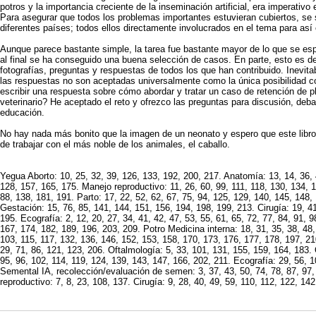
potros y la importancia creciente de la inseminación artificial, era imperativo
Para asegurar que todos los problemas importantes estuvieran cubiertos, se 
diferentes países; todos ellos directamente involucrados en el tema para así 
Aunque parece bastante simple, la tarea fue bastante mayor de lo que se es
al final se ha conseguido una buena selección de casos. En parte, esto es d
fotografías, preguntas y respuestas de todos los que han contribuido. Inevita
las respuestas no son aceptadas universalmente como la única posibilidad co
escribir una respuesta sobre cómo abordar y tratar un caso de retención de p
veterinario? He aceptado el reto y ofrezco las preguntas para discusión, deba
educación.
No hay nada más bonito que la imagen de un neonato y espero que este libro 
de trabajar con el más noble de los animales, el caballo.
Yegua Aborto: 10, 25, 32, 39, 126, 133, 192, 200, 217. Anatomía: 13, 14, 36, 4
128, 157, 165, 175. Manejo reproductivo: 11, 26, 60, 99, 111, 118, 130, 134, 1
88, 138, 181, 191. Parto: 17, 22, 52, 62, 67, 75, 94, 125, 129, 140, 145, 148,
Gestación: 15, 76, 85, 141, 144, 151, 156, 194, 198, 199, 213. Cirugía: 19, 41
195. Ecografía: 2, 12, 20, 27, 34, 41, 42, 47, 53, 55, 61, 65, 72, 77, 84, 91, 
167, 174, 182, 189, 196, 203, 209. Potro Medicina interna: 18, 31, 35, 38, 48, 
103, 115, 117, 132, 136, 146, 152, 153, 158, 170, 173, 176, 177, 178, 197, 21
29, 71, 86, 121, 123, 206. Oftalmología: 5, 33, 101, 131, 155, 159, 164, 183. O
95, 96, 102, 114, 119, 124, 139, 143, 147, 166, 202, 211. Ecografía: 29, 56, 
Semental IA, recolección/evaluación de semen: 3, 37, 43, 50, 74, 78, 87, 97,
reproductivo: 7, 8, 23, 108, 137. Cirugía: 9, 28, 40, 49, 59, 110, 112, 122, 14