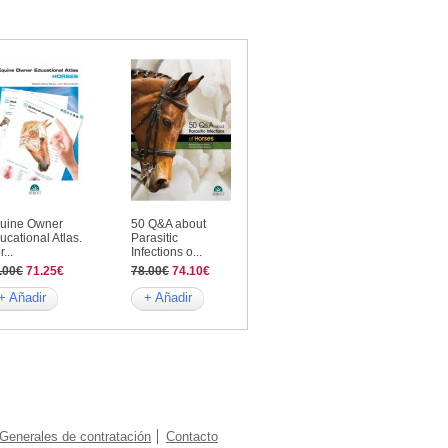
uine Owner
50 Q&A about
ucational Atlas.
Parasitic
...
Infections o...
.00€
71.25€
78.00€
74.10€
+ Añadir
+ Añadir
Generales de contratación
Contacto