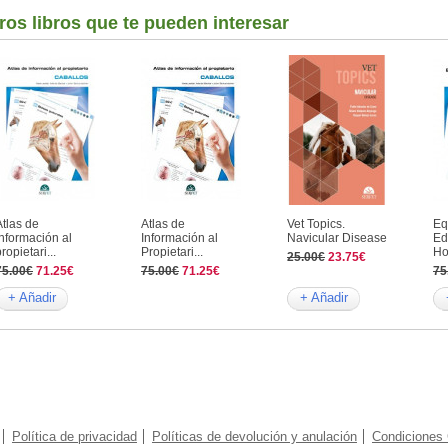
ros libros que te pueden interesar
Atlas de
Atlas de
Vet Topics.
Eq
información al
Información al
Navicular Disease
Ed
ropietari...
Propietari...
Hor
25.00€
23.75€
75.00€
71.25€
75.00€
71.25€
75
+ Añadir
+ Añadir
Política de privacidad
Políticas de devolución y anulación
Condiciones 