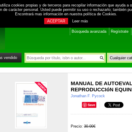
utiliza cookies propias y de terceros para recopilar información que ayuda a o
ión de carácter personal. Usted puede permitir su uso o rechazarlo; también p
Encontrará mas información en nuestra
política de Cookies
.
ACEPTAR
Leer más
Búsqueda avanzada
Regístrate
s vendido
MANUAL DE AUTOEVAL
REPRODUCCIóN EQUI
Jonathan F. Pycock
Save
Precio:
30.00€