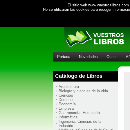
El sitio web www.vuestroslibros.com 
No se utilizarán las cookies para recoger informac
Portada
Novedades
Outlet
Má
Catálogo de Libros
Arquitectura
Biología y ciencias de la vida
Ciencias
Derecho
Economía
Empresa
Gastronomía. Hostelería
Informática
Ingeniería. Ciencias de la
Industria