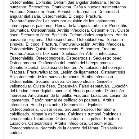
Osteomielitis. Epifisitis. Deformidad angular diafisaria. Herida
punzante. Entesofitos. Granuloma. Caña y huesos rudimentarios.
Fractura. Secuestro óseo. Periostitis traumática. Deformidad
angular diafisaria. Osteomielitis. El carpo. Fractura.
Fractura/luxación. Lesiones por avulsión de los ligamentos
intercarpianos palmares. Hernia de la cápsula articular. Periostitis
traumática. Osteoartrosis. Artritis infecciosa. Osteomielitis. Quiste
óseo. Secuestro óseo. Epifisitis. Deformidades angulares. Herida
punzante. Higroma. Osteocondroma. Osteoblastoma. Sarcoma
sinovial. El codo. Fractura. Fractura/luxación. Artritis infecciosa.
Osteomielitis. Quiste. Osteocondrosis. El hombro. Fractura.
Fractura/luxación. Luxación. Subluxación. Artritis infecciosa.
Osteomielitis. Osteocondrosis. Osteoartrosis. Secuestro óseo.
Osteosarcoma. Osificación del tendón del bíceps braquial.
Bursitis bicipital. Displasia de hombro. Articulación del corvejón.
Fractura. Fractura/luxación. Lesión de ligamentos. Osteoartrosis.
Aplastamiento de los huesos tarsianos. Artritis infecciosa.
Osteomielitis. Secuestro óseo. Osteocondrosis. Sinovitis
vellonodular. Quiste óseo. Esparaván. Falso esparaván. Luxación
del tendón flexor digital superficial. Herida punzante. Distensión
interósea. Articulación de la rodilla. Fractura. Luxación. Lesión de
ligamentos. Patrón normal de osificación postnatal. Artritis
infecciosa. Herida punzante. Osteomielitis. Epifisitis.
Osteocondrosis. Quiste óseo. Secuestro óseo. Hematoma
calcificado. Miopatía osificante. Calcinosis tumoral (calcinosis
circunscrita). Infartación. Osteoclastoma. La pelvis. Fractura.
Luxación. Osteoartrosis. Artritis infecciosa. Osteomielitis.
Osteocondrosis. Necrosis de la cabeza del fémur. Displasia de
cadera