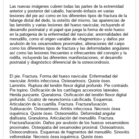
Las nuevas imágenes cubren todas las partes de la extremidad
anterior y posterior del caballo, haciendo énfasis en varias
lesiones del pie así como en los diferentes tipos de fractura de la
falange distal del dedo, la osteítis del mismo, las apariencias de
las laminitis y varias lesiones del hueso navicular, incluyendo el
desarrollo postnatal y el papel que juega la forma de este hueso
en la patogenia de la enfermedad del navicular; anormalidades del
menudillo, como el origen variable de «fragmentos» y daños por
avulsión de los sesamoideos proximales; alteraciones del carpo
como los diferentes tipos de fractura y las deformidades angulares
así como las lesiones frecuentes e infrecuentes del corvejón y la
rodilla, incluyendo las diferentes manifestaciones, el desarrollo
postnatal y diagnóstico diferencial de la osteocondrosis.
El pie. Fractura. Forma del hueso navicular. Enfermedad del
navicular. Artritis infecciosa. Osteoartrosis. Quiste óseo.
Laminitis. Ruptura del tendón flexor digital profundo. Pie contraido.
Pie topino. Osificación de los cartílagos accesorios laterales.
Herida punzante. Queratoma. Osificación del tendón flexor digital
profundo. Cicatriz de neurectomía calcificada. Esquemas.
Articulación de la cuartilla. Fractura. Fractura/luxación.
Subluxación. Osteoartrosis. Artritis infecciosa. Necrosis ósea
isquémica. Quiste óseo. Osteomielitis. Deformidad angular
diafisaria. Granuloma. Articulación del menudillo. Fractura.
Fractura/luxación. Daños por avulsión de los huesos sesamoideos
proximales. Osteopatía del sesamoideo proximal. Osteoartrosis.
Osteocondrosis. Esquemas de fragmentos del menudillo. Sinovitis
vellonodular. Necrosis ósea isquémica. Quiste óseo.