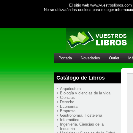
El sitio web www.vuestroslibros.com 
No se utilizarán las cookies para recoger informac
Portada
Novedades
Outlet
Má
Catálogo de Libros
Arquitectura
Biología y ciencias de la vida
Ciencias
Derecho
Economía
Empresa
Gastronomía. Hostelería
Informática
Ingeniería. Ciencias de la
Industria