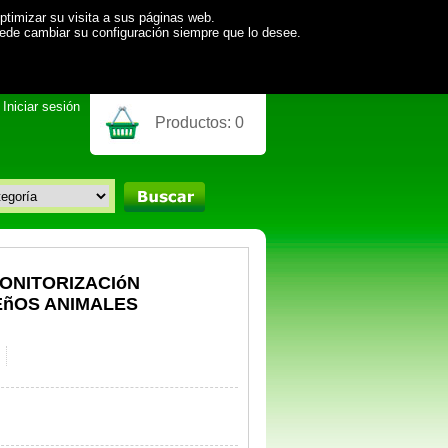
ptimizar su visita a sus páginas web.
uede cambiar su configuración siempre que lo desee.
Iniciar sesión
Productos:
0
ONITORIZACIóN
EñOS ANIMALES