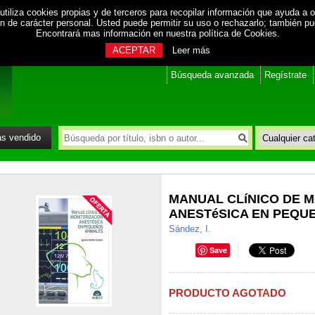
utiliza cookies propias y de terceros para recopilar información que ayuda a o
ión de carácter personal. Usted puede permitir su uso o rechazarlo; también p
Encontrará mas información en nuestra
política de Cookies
.
ACEPTAR
Leer más
Búsqueda avanzada
Regístrate
s vendido
MANUAL CLíNICO DE M
ANESTéSICA EN PEQU
Sández, I.
Save
PRODUCTO AGOTADO