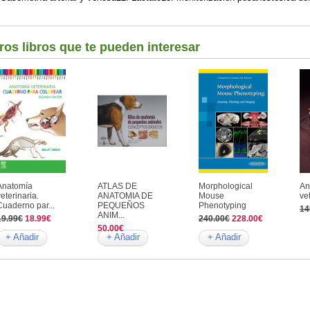
ros libros que te pueden interesar
Anatomía
ATLAS DE
Morphological
An
veterinaria.
ANATOMIA DE
Mouse
ve
Cuaderno par...
PEQUEÑOS
Phenotyping
14
ANIM...
19.99€
18.99€
240.00€
228.00€
50.00€
+ Añadir
+ Añadir
+ Añadir