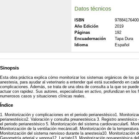
Datos técnicos
ISBN
97884176400
Año Edición
2019
Páginas
192
Encuadernación
Tapa Dura
Idioma
Español
Sinopsis
Esta obra práctica explica cómo monitorizar los sistemas orgánicos de los pa
anestesia, para ayudar al veterinario a entender qué está sucediendo en cad
complicaciones. Además, se trata de una obra de consulta a la que se puede r
actuar con rapidez. Sus autores, especialistas en activo, profundizan en los
numerosos casos y situaciones clínicas reales.
Índice
1. Monitorización y complicaciones en el periodo perianestésico1. Monitoriza
perianestésico2. Valoración y consulta preanestésica 3. Registro anestésico 
el periodo perianestésico 5. Monitorización del sistema cardiovascular6. Moni
Monitorización de la ventilación mecánica8. Monitorización de la temperatura
Monitorización del sistema nervioso durante la anestesia10. Monitorización 
Gasometría arterial y venosa12. Lactato13. Monitorización posanestésica del 