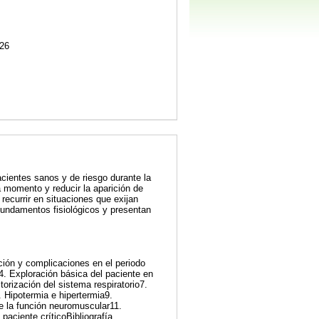
26
cientes sanos y de riesgo durante la
a momento y reducir la aparición de
ecurrir en situaciones que exijan
 fundamentos fisiológicos y presentan
ción y complicaciones en el periodo
4. Exploración básica del paciente en
torización del sistema respiratorio7.
. Hipotermia e hipertermia9.
de la función neuromuscular11.
paciente críticoBibliografía