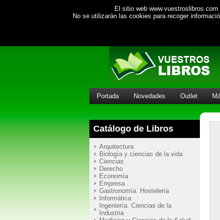
El sitio web www.vuestroslibros.com 
No se utilizarán las cookies para recoger informac
Portada
Novedades
Outlet
Má
Catálogo de Libros
Arquitectura
Biología y ciencias de la vida
Ciencias
Derecho
Economía
Empresa
Gastronomía. Hostelería
Informática
Ingeniería. Ciencias de la
Industria