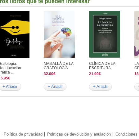
ros libros que te pueden interesar
Grafología.
MAS ALLÁ DE LA
CLÍNICA DE LA
LA
Reeducación
GRAFOLOGÍA
ESCRITURA
G
ráfica ...
32.00€
21.90€
18
15.95€
+ Añadir
+ Añadir
+ Añadir
Política de privacidad
Políticas de devolución y anulación
Condiciones 