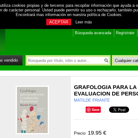
utiliza cookies propias y de terceros para recopilar información que ayuda a o
ión de carácter personal. Usted puede permitir su uso o rechazarlo; también p
Encontrará mas información en nuestra
política de Cookies
.
ACEPTAR
Leer más
Búsqueda avanzada
Regístrate
s vendido
GRAFOLOGIA PARA LA
EVALUACION DE PERS
MATILDE PRIANTE
Save
19.95 €
Precio: