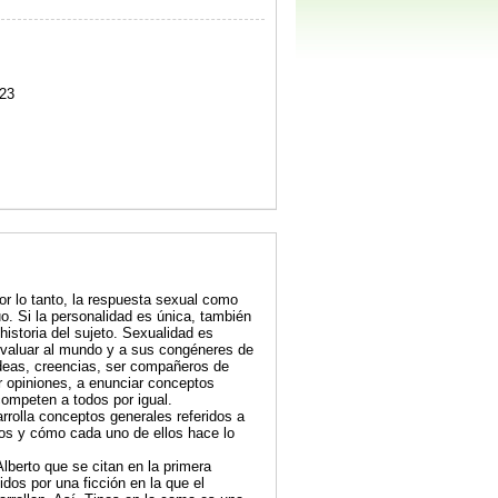
23
por lo tanto, la respuesta sexual como
. Si la personalidad es única, también
historia del sujeto. Sexualidad es
, evaluar al mundo y a sus congéneres de
deas, creencias, ser compañeros de
 opiniones, a enunciar conceptos
competen a todos por igual.
rrolla conceptos generales referidos a
icos y cómo cada uno de ellos hace lo
Alberto que se citan en la primera
idos por una ficción en la que el