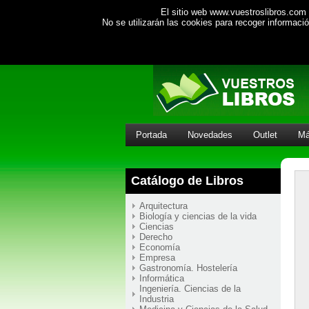
El sitio web www.vuestroslibros.com 
No se utilizarán las cookies para recoger informac
Portada
Novedades
Outlet
Má
Catálogo de Libros
Arquitectura
Biología y ciencias de la vida
Ciencias
Derecho
Economía
Empresa
Gastronomía. Hostelería
Informática
Ingeniería. Ciencias de la
Industria