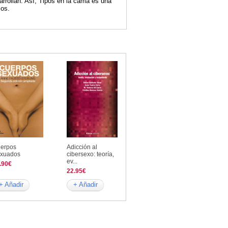
arrollan. Así, Tipos en la cama es una
mos.
erpos
Adicción al
xuados
cibersexo: teoría,
ev...
.90€
22.95€
+ Añadir
+ Añadir