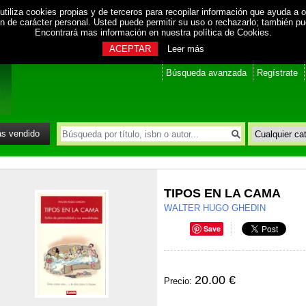
utiliza cookies propias y de terceros para recopilar información que ayuda a o
ión de carácter personal. Usted puede permitir su uso o rechazarlo; también p
Encontrará mas información en nuestra
política de Cookies
.
ACEPTAR
Leer más
Búsqueda avanzada
Regístrate
s vendido
TIPOS EN LA CAMA
WALTER HUGO GHEDIN
Save
20.00 €
Precio: