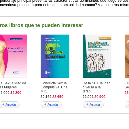
personaje principal presenta las características dominantes que luego se des
novedosa propuesta para entender la sexualidad humana? y a nosotros mis
ros libros que te pueden interesar
La Sexualidad de
Conducta Sexual
De la SEXualidad
Cu
las Mujeres
Compulsiva. Una
diversa a la
Se
Mir...
terap...
36.00€
34.20€
23
30.16€
28.65€
22.00€
20.90€
+ Añadir
+ Añadir
+ Añadir