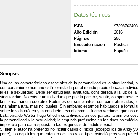
Datos técnicos
ISBN
97898763408
Año Edición
2016
Páginas
256
Encuadernación
Rústica
Idioma
Español
Sinopsis
Una de las características esenciales de la personalidad es la singularidad, 
comportamiento humano está formulada por el mundo propio de cada individuo
lo es la sexualidad. Debe ser estudiada, evaluada, considerada a la luz de la 
singularidad. No existe un individuo que pueda percibir, sentir, comportarse
la misma manera que otro. Podemos ser semejantes, compartir afinidades, i
una misma ruta, mas no iguales. Sin embargo estamos habituados a formular
sobre la vida erótica y la conducta sexual como si fueran verdades que nos 
Esta obra de Walter Hugo Ghedin está dividida en dos partes: la primera desa
la personalidad y la sexualidad; la segunda profundiza en los tipos psicológ
imposible para dar respuesta a las exigencias de índole sexual.
Si bien el autor ha preferido no incluir casos clínicos (excepto los de Andy y 
parte), los capítulos que tratan los estilos y los tipos psicológicos van preced